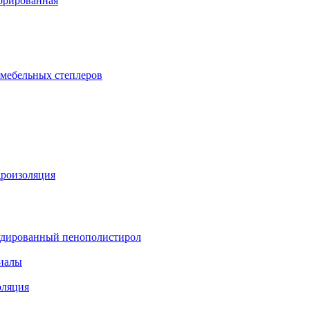
орированная
 мебельных степлеров
дроизоляция
удированный пенополистирол
иалы
оляция