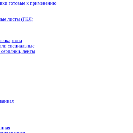
вки готовые к применению
ные листы (ГКЛ)
псокартона
или специальные
 серпянки, ленты
ванная
анная