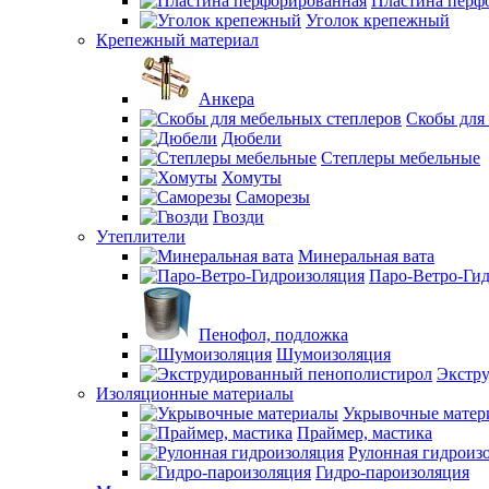
Пластина перф
Уголок крепежный
Крепежный материал
Анкера
Скобы для
Дюбели
Степлеры мебельные
Хомуты
Саморезы
Гвозди
Утеплители
Минеральная вата
Паро-Ветро-Ги
Пенофол, подложка
Шумоизоляция
Экстр
Изоляционные материалы
Укрывочные матер
Праймер, мастика
Рулонная гидроиз
Гидро-пароизоляция