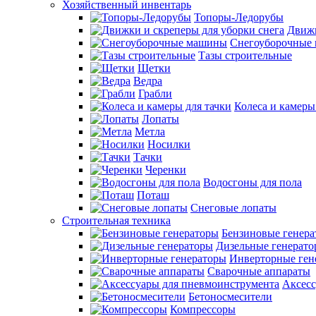
Хозяйственный инвентарь
Топоры-Ледорубы
Движк
Снегоуборочные
Тазы строительные
Щетки
Ведра
Грабли
Колеса и камеры
Лопаты
Метла
Носилки
Тачки
Черенки
Водосгоны для пола
Поташ
Снеговые лопаты
Строительная техника
Бензиновые генер
Дизельные генерат
Инверторные ген
Сварочные аппараты
Аксесс
Бетоносмесители
Компрессоры