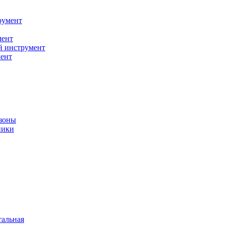
румент
мент
й инструмент
ент
зоны
ники
тальная