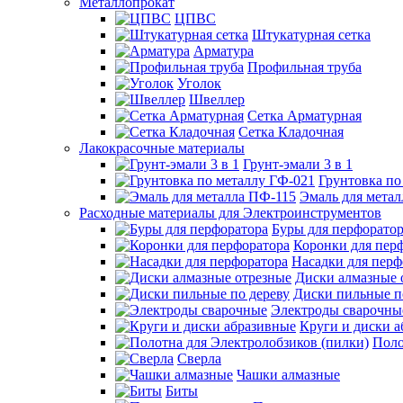
Металлопрокат
ЦПВС
Штукатурная сетка
Арматура
Профильная труба
Уголок
Швеллер
Сетка Арматурная
Сетка Кладочная
Лакокрасочные материалы
Грунт-эмали 3 в 1
Грунтовка по
Эмаль для мета
Расходные материалы для Электроинструментов
Буры для перфорато
Коронки для пер
Насадки для перф
Диски алмазные 
Диски пильные п
Электроды сварочны
Круги и диски 
Поло
Сверла
Чашки алмазные
Биты