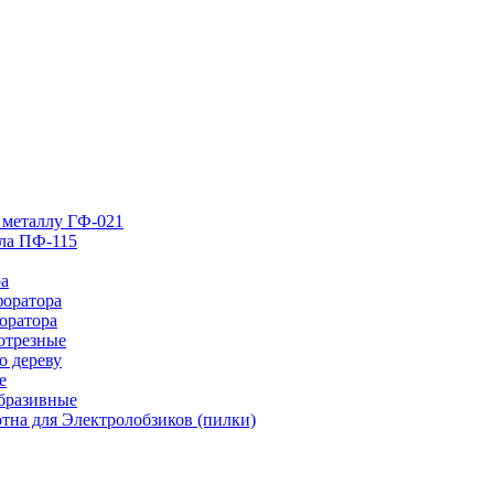
 металлу ГФ-021
лла ПФ-115
ра
форатора
оратора
отрезные
о дереву
е
абразивные
тна для Электролобзиков (пилки)