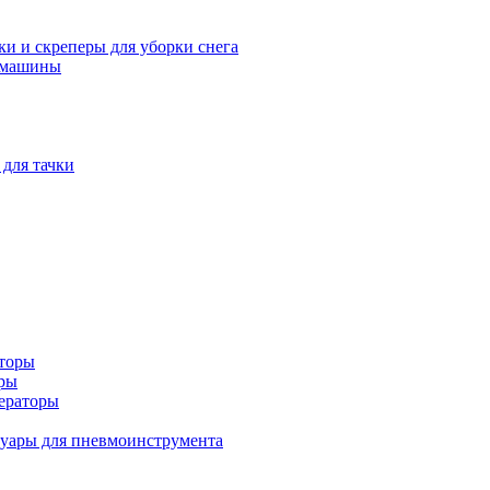
и и скреперы для уборки снега
 машины
 для тачки
аторы
оры
ераторы
уары для пневмоинструмента