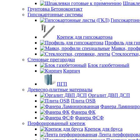
Шпакле
Грунтовка Бетоноконтакт
Гипсокартонные системы
Гипсокартон
Крепеж для гипсокартона
Профиль для ги
Маяки, проф
Стеклосетки,
Стеновые прегородки
Блок газобетонный
Кирпич
ПГП
Древесно-плитные материалы
Оргалит ДВП ДСП
Плита OSB
Фанера Ламиниро
Фанера ФК
Фанера ФСФ
Перфорированный крепеж
Крепеж для бруса
Лента перфориров