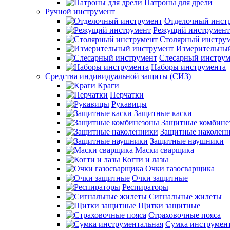
Патроны для дрели
Ручной инструмент
Отделочный инст
Режущий инструмент
Столярный инстру
Измерительны
Слесарный инструм
Наборы инструмента
Средства индивидуальной защиты (СИЗ)
Краги
Перчатки
Рукавицы
Защитные каски
Защитные комбине
Защитные наколен
Защитные наушники
Маски сварщика
Когти и лазы
Очки газосварщика
Очки защитные
Респираторы
Сигнальные жилеты
Щитки защитные
Страховочные пояса
Сумка инструмен