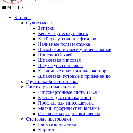
МЕНЮ
Каталог
Сухие смеси
Затирки
Керамзит, песок, щебень
Клей для утепления фасадов
Наливные полы и стяжка
Пескобетон и смеси универсальные
Плиточный клей
Шпаклевка гипсовая
Штукатурка гипсовая
Кладочные и монтажные растворы
Шпаклевки готовые к применению
Грунтовка Бетоноконтакт
Гипсокартонные системы
Гипсокартонные листы (ГКЛ)
Крепеж для гипсокартона
Профиль для гипсокартона
Маяки, профили специальные
Стеклосетки, серпянки, ленты
Стеновые прегородки
Блок газобетонный
Кирпич