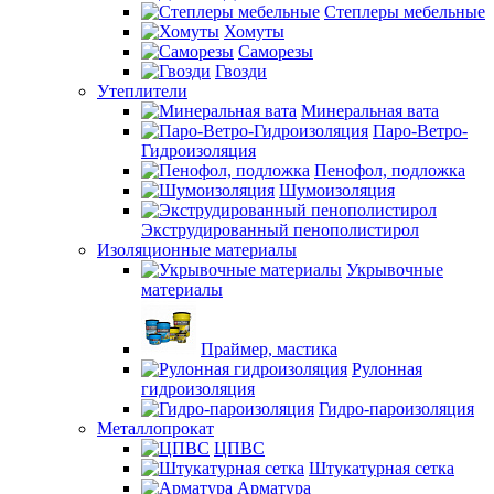
Степлеры мебельные
Хомуты
Саморезы
Гвозди
Утеплители
Минеральная вата
Паро-Ветро-
Гидроизоляция
Пенофол, подложка
Шумоизоляция
Экструдированный пенополистирол
Изоляционные материалы
Укрывочные
материалы
Праймер, мастика
Рулонная
гидроизоляция
Гидро-пароизоляция
Металлопрокат
ЦПВС
Штукатурная сетка
Арматура