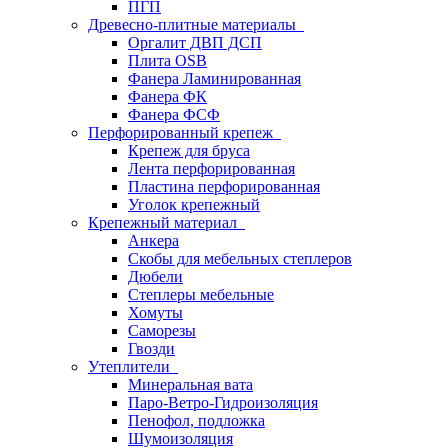
ПГП
Древесно-плитные материалы
Оргалит ДВП ДСП
Плита OSB
Фанера Ламинированная
Фанера ФК
Фанера ФСФ
Перфорированный крепеж
Крепеж для бруса
Лента перфорированная
Пластина перфорированная
Уголок крепежный
Крепежный материал
Анкера
Скобы для мебельных степлеров
Дюбели
Степлеры мебельные
Хомуты
Саморезы
Гвозди
Утеплители
Минеральная вата
Паро-Ветро-Гидроизоляция
Пенофол, подложка
Шумоизоляция