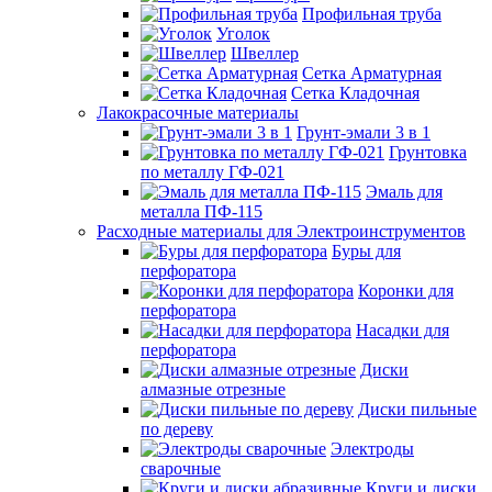
Профильная труба
Уголок
Швеллер
Сетка Арматурная
Сетка Кладочная
Лакокрасочные материалы
Грунт-эмали 3 в 1
Грунтовка
по металлу ГФ-021
Эмаль для
металла ПФ-115
Расходные материалы для Электроинструментов
Буры для
перфоратора
Коронки для
перфоратора
Насадки для
перфоратора
Диски
алмазные отрезные
Диски пильные
по дереву
Электроды
сварочные
Круги и диски