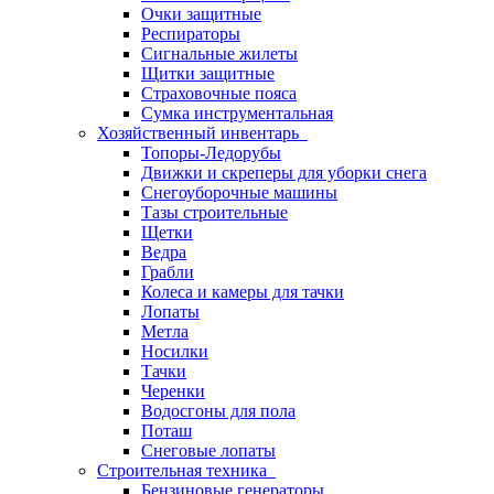
Очки защитные
Респираторы
Сигнальные жилеты
Щитки защитные
Страховочные пояса
Сумка инструментальная
Хозяйственный инвентарь
Топоры-Ледорубы
Движки и скреперы для уборки снега
Снегоуборочные машины
Тазы строительные
Щетки
Ведра
Грабли
Колеса и камеры для тачки
Лопаты
Метла
Носилки
Тачки
Черенки
Водосгоны для пола
Поташ
Снеговые лопаты
Строительная техника
Бензиновые генераторы