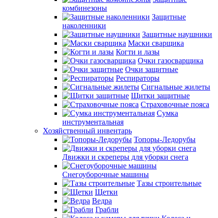
комбинезоны
Защитные
наколенники
Защитные наушники
Маски сварщика
Когти и лазы
Очки газосварщика
Очки защитные
Респираторы
Сигнальные жилеты
Щитки защитные
Страховочные пояса
Сумка
инструментальная
Хозяйственный инвентарь
Топоры-Ледорубы
Движки и скреперы для уборки снега
Снегоуборочные машины
Тазы строительные
Щетки
Ведра
Грабли