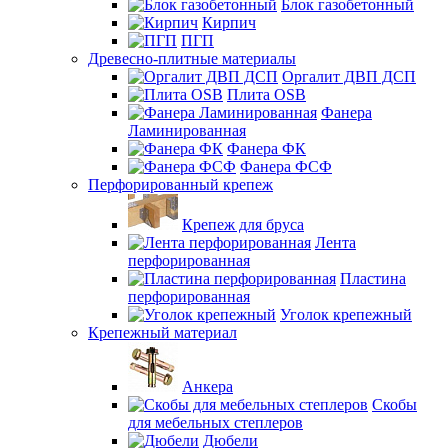
Блок газобетонный
Кирпич
ПГП
Древесно-плитные материалы
Оргалит ДВП ДСП
Плита OSB
Фанера
Ламинированная
Фанера ФК
Фанера ФСФ
Перфорированный крепеж
Крепеж для бруса
Лента
перфорированная
Пластина
перфорированная
Уголок крепежный
Крепежный материал
Анкера
Скобы
для мебельных степлеров
Дюбели