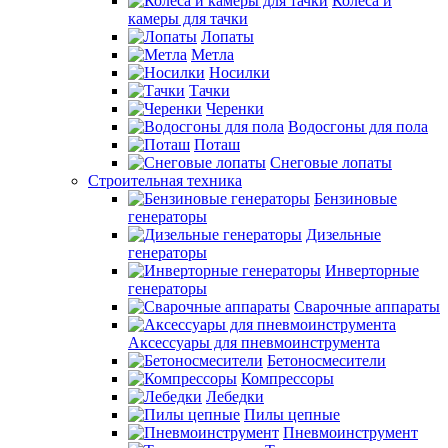
Колеса и
камеры для тачки
Лопаты
Метла
Носилки
Тачки
Черенки
Водосгоны для пола
Поташ
Снеговые лопаты
Строительная техника
Бензиновые
генераторы
Дизельные
генераторы
Инверторные
генераторы
Сварочные аппараты
Аксессуары для пневмоинструмента
Бетоносмесители
Компрессоры
Лебедки
Пилы цепные
Пневмоинструмент