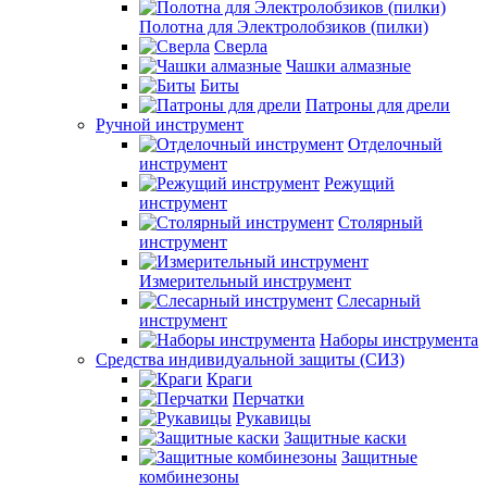
Полотна для Электролобзиков (пилки)
Сверла
Чашки алмазные
Биты
Патроны для дрели
Ручной инструмент
Отделочный
инструмент
Режущий
инструмент
Столярный
инструмент
Измерительный инструмент
Слесарный
инструмент
Наборы инструмента
Средства индивидуальной защиты (СИЗ)
Краги
Перчатки
Рукавицы
Защитные каски
Защитные
комбинезоны