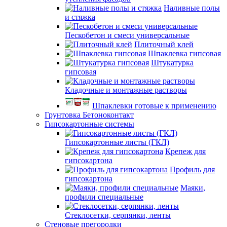
Наливные полы
и стяжка
Пескобетон и смеси универсальные
Плиточный клей
Шпаклевка гипсовая
Штукатурка
гипсовая
Кладочные и монтажные растворы
Шпаклевки готовые к применению
Грунтовка Бетоноконтакт
Гипсокартонные системы
Гипсокартонные листы (ГКЛ)
Крепеж для
гипсокартона
Профиль для
гипсокартона
Маяки,
профили специальные
Стеклосетки, серпянки, ленты
Стеновые прегородки