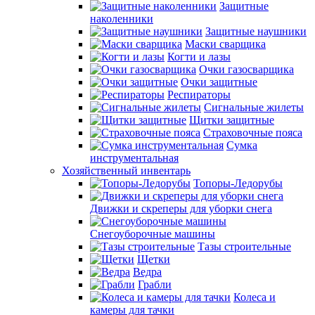
Защитные
наколенники
Защитные наушники
Маски сварщика
Когти и лазы
Очки газосварщика
Очки защитные
Респираторы
Сигнальные жилеты
Щитки защитные
Страховочные пояса
Сумка
инструментальная
Хозяйственный инвентарь
Топоры-Ледорубы
Движки и скреперы для уборки снега
Снегоуборочные машины
Тазы строительные
Щетки
Ведра
Грабли
Колеса и
камеры для тачки