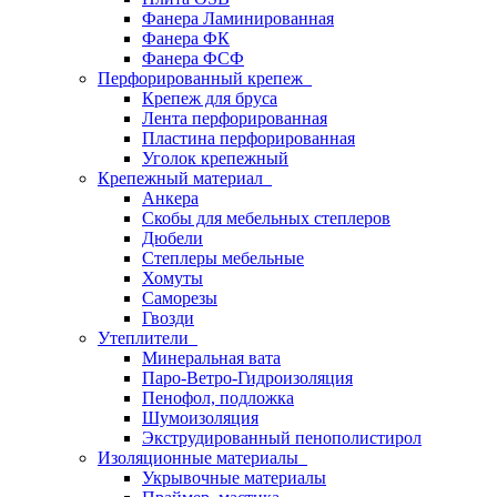
Фанера Ламинированная
Фанера ФК
Фанера ФСФ
Перфорированный крепеж
Крепеж для бруса
Лента перфорированная
Пластина перфорированная
Уголок крепежный
Крепежный материал
Анкера
Скобы для мебельных степлеров
Дюбели
Степлеры мебельные
Хомуты
Саморезы
Гвозди
Утеплители
Минеральная вата
Паро-Ветро-Гидроизоляция
Пенофол, подложка
Шумоизоляция
Экструдированный пенополистирол
Изоляционные материалы
Укрывочные материалы