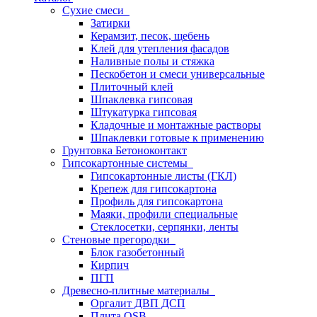
Сухие смеси
Затирки
Керамзит, песок, щебень
Клей для утепления фасадов
Наливные полы и стяжка
Пескобетон и смеси универсальные
Плиточный клей
Шпаклевка гипсовая
Штукатурка гипсовая
Кладочные и монтажные растворы
Шпаклевки готовые к применению
Грунтовка Бетоноконтакт
Гипсокартонные системы
Гипсокартонные листы (ГКЛ)
Крепеж для гипсокартона
Профиль для гипсокартона
Маяки, профили специальные
Стеклосетки, серпянки, ленты
Стеновые прегородки
Блок газобетонный
Кирпич
ПГП
Древесно-плитные материалы
Оргалит ДВП ДСП
Плита OSB