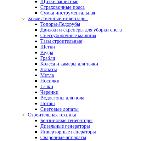
Щитки защитные
Страховочные пояса
Сумка инструментальная
Хозяйственный инвентарь
Топоры-Ледорубы
Движки и скреперы для уборки снега
Снегоуборочные машины
Тазы строительные
Щетки
Ведра
Грабли
Колеса и камеры для тачки
Лопаты
Метла
Носилки
Тачки
Черенки
Водосгоны для пола
Поташ
Снеговые лопаты
Строительная техника
Бензиновые генераторы
Дизельные генераторы
Инверторные генераторы
Сварочные аппараты