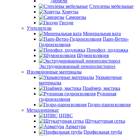
Дюбели
Степлеры мебельные
Хомуты
Саморезы
Гвозди
Утеплители
Минеральная вата
Паро-Ветро-
Гидроизоляция
Пенофол, подложка
Шумоизоляция
Экструдированный пенополистирол
Изоляционные материалы
Укрывочные
материалы
Праймер, мастика
Рулонная
гидроизоляция
Гидро-пароизоляция
Металлопрокат
ЦПВС
Штукатурная сетка
Арматура
Профильная труба