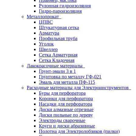
Праймер, мастика
Рулонная гидроизоляция
Гидро-пароизоляция
Металлопрокат
ЦПВС
Штукатурная сетка
Арматура
Профильная труба
Уголок
Швеллер
Сетка Арматурная
Сетка Кладочная
Лакокрасочные материалы
Грунт-эмали 3 в 1
Грунтовка по металлу ГФ-021
Эмаль для металла ПФ-115
Расходные материалы для Электроинструментов
Буры для перфоратора
Коронки для перфоратора
Насадки для перфоратора
Диски алмазные отрезные
Диски пильные по дереву
Электроды сварочные
Круги и диски абразивные
Полотна для Электролобзиков (пилки)