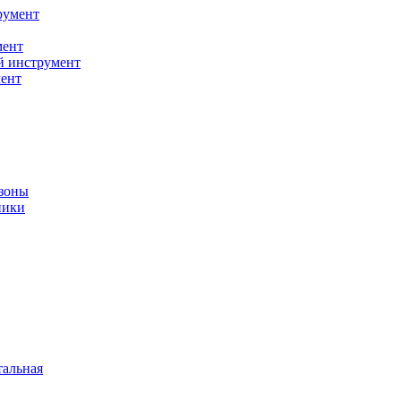
румент
мент
й инструмент
ент
зоны
ники
тальная