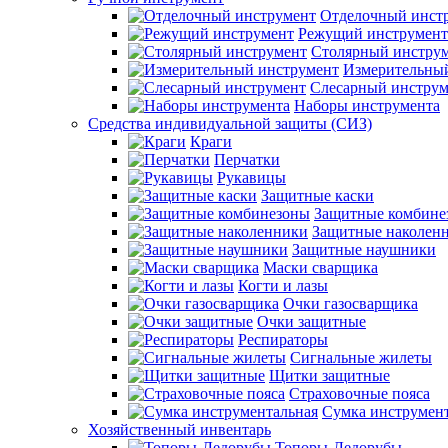
Отделочный инст
Режущий инструмент
Столярный инстру
Измерительны
Слесарный инструм
Наборы инструмента
Средства индивидуальной защиты (СИЗ)
Краги
Перчатки
Рукавицы
Защитные каски
Защитные комбине
Защитные наколен
Защитные наушники
Маски сварщика
Когти и лазы
Очки газосварщика
Очки защитные
Респираторы
Сигнальные жилеты
Щитки защитные
Страховочные пояса
Сумка инструмен
Хозяйственный инвентарь
Топоры-Ледорубы