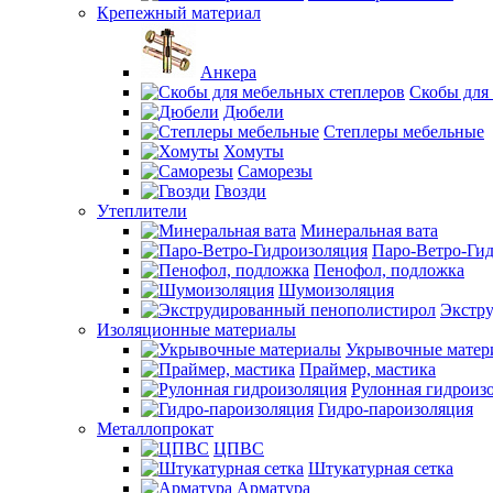
Крепежный материал
Анкера
Скобы для
Дюбели
Степлеры мебельные
Хомуты
Саморезы
Гвозди
Утеплители
Минеральная вата
Паро-Ветро-Ги
Пенофол, подложка
Шумоизоляция
Экстр
Изоляционные материалы
Укрывочные матер
Праймер, мастика
Рулонная гидроиз
Гидро-пароизоляция
Металлопрокат
ЦПВС
Штукатурная сетка
Арматура