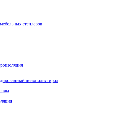
 мебельных степлеров
дроизоляция
удированный пенополистирол
иалы
оляция