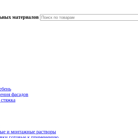
льных материалов
ебень
ления фасадов
 стяжка
ые и монтажные растворы
вки готовые к применению