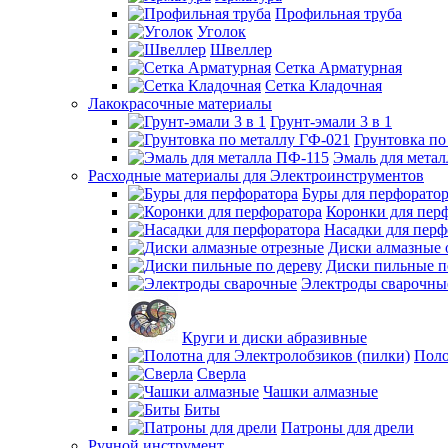
Профильная труба
Уголок
Швеллер
Сетка Арматурная
Сетка Кладочная
Лакокрасочные материалы
Грунт-эмали 3 в 1
Грунтовка по
Эмаль для мета
Расходные материалы для Электроинструментов
Буры для перфорато
Коронки для пер
Насадки для перф
Диски алмазные 
Диски пильные п
Электроды сварочны
Круги и диски абразивные
Поло
Сверла
Чашки алмазные
Биты
Патроны для дрели
Ручной инструмент