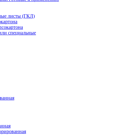
ные листы (ГКЛ)
окартона
псокартона
или специальные
ванная
анная
орированная