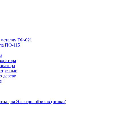
 металлу ГФ-021
лла ПФ-115
ра
форатора
оратора
отрезные
о дереву
е
тна для Электролобзиков (пилки)