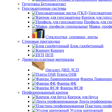
Грунтовка Бетоноконтакт
Гипсокартонные системы
Гипсокартон
Крепеж для гипс
Профиль для ги
Маяки, проф
Стеклосетки, серпянки, ленты
Стеновые прегородки
Блок газобетонный
Кирпич
ПГП
Древесно-плитные материалы
Оргалит ДВП ДСП
Плита OSB
Фанера Ламиниро
Фанера ФК
Фанера ФСФ
Перфорированный крепеж
Крепеж для бруса
Лента перфориров
Пластина перф
Уголок крепежный