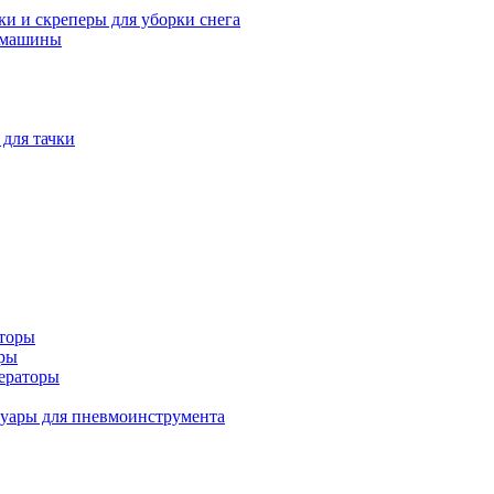
и и скреперы для уборки снега
 машины
 для тачки
аторы
оры
ераторы
уары для пневмоинструмента