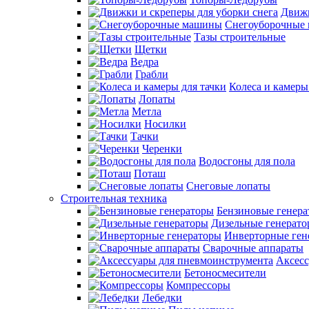
Движк
Снегоуборочные
Тазы строительные
Щетки
Ведра
Грабли
Колеса и камеры
Лопаты
Метла
Носилки
Тачки
Черенки
Водосгоны для пола
Поташ
Снеговые лопаты
Строительная техника
Бензиновые генер
Дизельные генерат
Инверторные ген
Сварочные аппараты
Аксесс
Бетоносмесители
Компрессоры
Лебедки