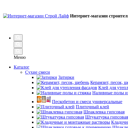
Интернет-магазин строите
Меню
Каталог
Сухие смеси
Затирки
Керамзит, песок, щ
Клей для утеп
Наливные полы и
Пескобетон и смеси универсальные
Плиточный клей
Шпаклевка гипсовая
Штукатурка гипсовая
Кладочн
Шпакле