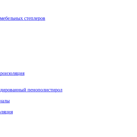
 мебельных степлеров
дроизоляция
удированный пенополистирол
иалы
оляция