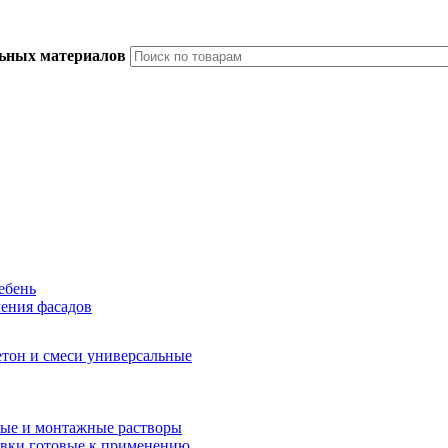
льных материалов
ебень
ления фасадов
тон и смеси универсальные
ые и монтажные растворы
вки готовые к применению