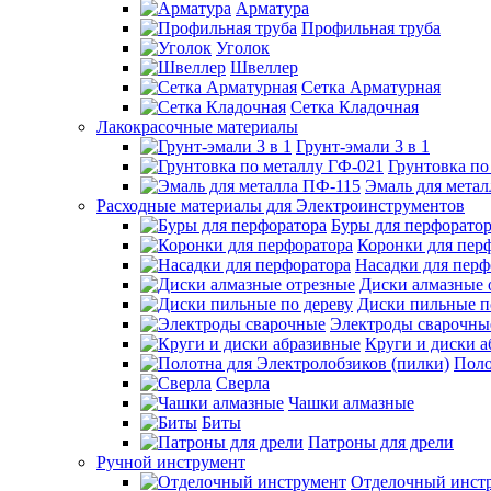
Арматура
Профильная труба
Уголок
Швеллер
Сетка Арматурная
Сетка Кладочная
Лакокрасочные материалы
Грунт-эмали 3 в 1
Грунтовка по
Эмаль для мета
Расходные материалы для Электроинструментов
Буры для перфорато
Коронки для пер
Насадки для перф
Диски алмазные 
Диски пильные п
Электроды сварочны
Круги и диски 
Поло
Сверла
Чашки алмазные
Биты
Патроны для дрели
Ручной инструмент
Отделочный инст