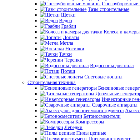
Снегоуборочные
Тазы строительные
Щетки
Ведра
Грабли
Колеса и камеры
Лопаты
Метла
Носилки
Тачки
Черенки
Водосгоны для пола
Поташ
Снеговые лопаты
Строительная техника
Бензиновые генер
Дизельные генерат
Инверторные ген
Сварочные аппараты
Аксесс
Бетоносмесители
Компрессоры
Лебедки
Пилы цепные
Пневмоинструмент