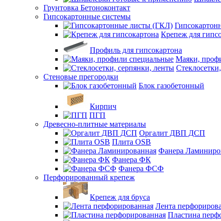
Грунтовка Бетоноконтакт
Гипсокартонные системы
Гипсокартон
Крепеж для гипс
Профиль для гипсокартона
Маяки, проф
Стеклосетки,
Стеновые прегородки
Блок газобетонный
Кирпич
ПГП
Древесно-плитные материалы
Оргалит ДВП ДСП
Плита OSB
Фанера Ламиниро
Фанера ФК
Фанера ФСФ
Перфорированный крепеж
Крепеж для бруса
Лента перфориров
Пластина перф