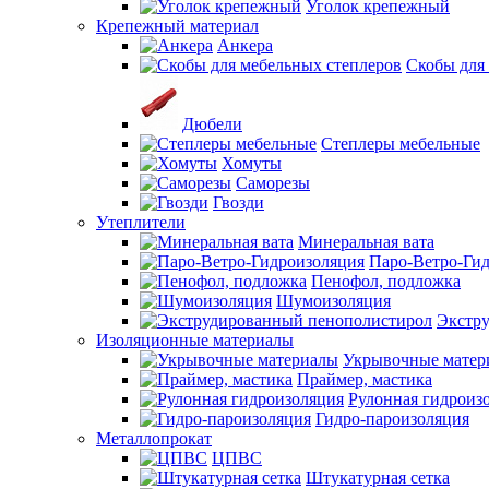
Уголок крепежный
Крепежный материал
Анкера
Скобы для
Дюбели
Степлеры мебельные
Хомуты
Саморезы
Гвозди
Утеплители
Минеральная вата
Паро-Ветро-Ги
Пенофол, подложка
Шумоизоляция
Экстр
Изоляционные материалы
Укрывочные матер
Праймер, мастика
Рулонная гидроиз
Гидро-пароизоляция
Металлопрокат
ЦПВС
Штукатурная сетка