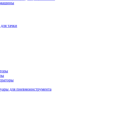
 машины
 для тачки
аторы
оры
ераторы
уары для пневмоинструмента