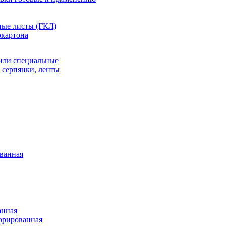
ные листы (ГКЛ)
окартона
или специальные
 серпянки, ленты
ванная
анная
орированная