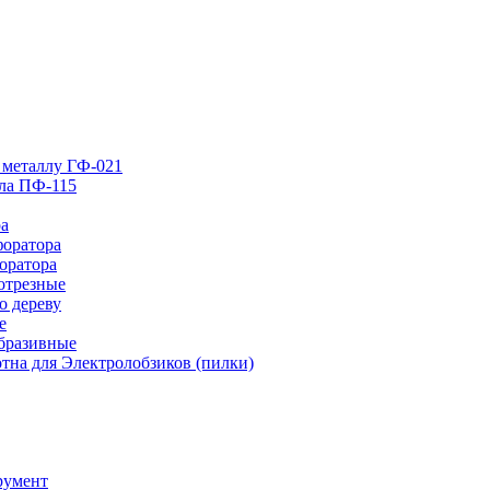
 металлу ГФ-021
лла ПФ-115
ра
форатора
оратора
отрезные
о дереву
е
абразивные
тна для Электролобзиков (пилки)
румент