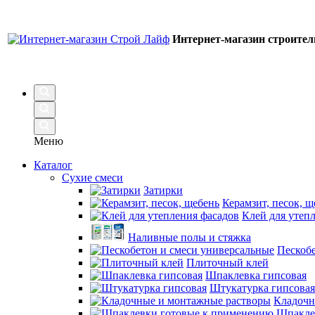
Интернет-магазин строите
Меню
Каталог
Сухие смеси
Затирки
Керамзит, песок, щ
Клей для утеп
Наливные полы и стяжка
Пескобе
Плиточный клей
Шпаклевка гипсовая
Штукатурка гипсовая
Кладочн
Шпакле