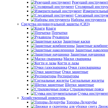
Режущий инструмент
Столярный инстру
Измерительны
Слесарный инструм
Наборы инструмента
Средства индивидуальной защиты (СИЗ)
Краги
Перчатки
Рукавицы
Защитные каски
Защитные комбине
Защитные наколен
Защитные наушники
Маски сварщика
Когти и лазы
Очки газосварщика
Очки защитные
Респираторы
Сигнальные жилеты
Щитки защитные
Страховочные пояса
Сумка инструмен
Хозяйственный инвентарь
Топоры-Ледорубы
Движк