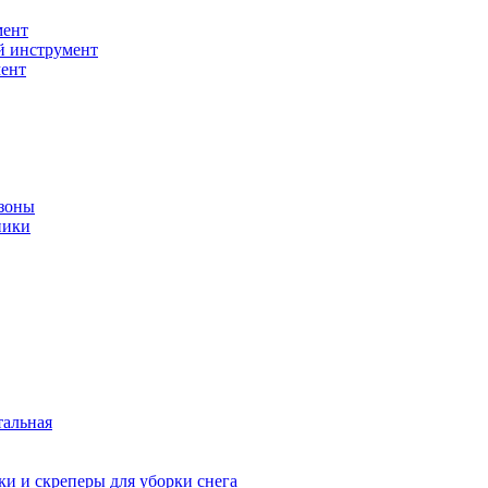
мент
й инструмент
ент
зоны
ники
тальная
и и скреперы для уборки снега