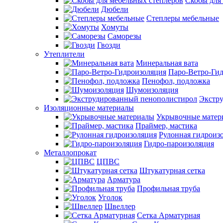
Скобы для
Дюбели
Степлеры мебельные
Хомуты
Саморезы
Гвозди
Утеплители
Минеральная вата
Паро-Ветро-Ги
Пенофол, подложка
Шумоизоляция
Экстр
Изоляционные материалы
Укрывочные матер
Праймер, мастика
Рулонная гидроиз
Гидро-пароизоляция
Металлопрокат
ЦПВС
Штукатурная сетка
Арматура
Профильная труба
Уголок
Швеллер
Сетка Арматурная