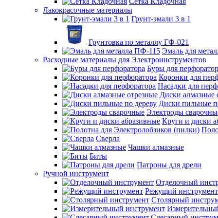
Сетка Кладочная
Лакокрасочные материалы
Грунт-эмали 3 в 1
Грунтовка по металлу ГФ-021
Эмаль для мета
Расходные материалы для Электроинструментов
Буры для перфорато
Коронки для пер
Насадки для перф
Диски алмазные 
Диски пильные п
Электроды сварочны
Круги и диски 
Поло
Сверла
Чашки алмазные
Биты
Патроны для дрели
Ручной инструмент
Отделочный инст
Режущий инструмент
Столярный инстру
Измерительны
Слесарный инструм