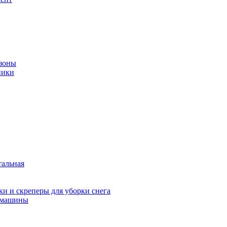
зоны
ники
тальная
и и скреперы для уборки снега
 машины