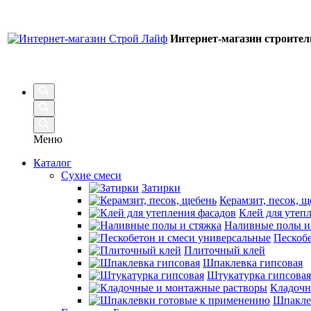
Интернет-магазин строите
Меню
Каталог
Сухие смеси
Затирки
Керамзит, песок, щ
Клей для утеп
Наливные полы и
Пескобе
Плиточный клей
Шпаклевка гипсовая
Штукатурка гипсовая
Кладочн
Шпакле