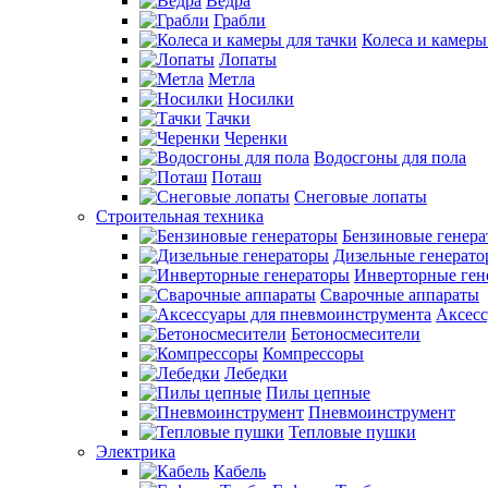
Ведра
Грабли
Колеса и камеры
Лопаты
Метла
Носилки
Тачки
Черенки
Водосгоны для пола
Поташ
Снеговые лопаты
Строительная техника
Бензиновые генер
Дизельные генерат
Инверторные ген
Сварочные аппараты
Аксесс
Бетоносмесители
Компрессоры
Лебедки
Пилы цепные
Пневмоинструмент
Тепловые пушки
Электрика
Кабель