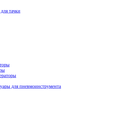
 для тачки
аторы
оры
ераторы
уары для пневмоинструмента