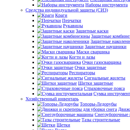
Наборы инструмента
Средства индивидуальной защиты (СИЗ)
Краги
Перчатки
Рукавицы
Защитные каски
Защитные комбине
Защитные наколен
Защитные наушники
Маски сварщика
Когти и лазы
Очки газосварщика
Очки защитные
Респираторы
Сигнальные жилеты
Щитки защитные
Страховочные пояса
Сумка инструмен
Хозяйственный инвентарь
Топоры-Ледорубы
Движк
Снегоуборочные
Тазы строительные
Щетки