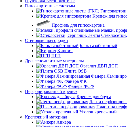
Грунтовка Бетоноконтакт
Гипсокартонные системы
Гипсокартон
Крепеж для гипс
Профиль для гипсокартона
Маяки, проф
Стеклосетки,
Стеновые прегородки
Блок газобетонный
Кирпич
ПГП
Древесно-плитные материалы
Оргалит ДВП ДСП
Плита OSB
Фанера Ламиниро
Фанера ФК
Фанера ФСФ
Перфорированный крепеж
Крепеж для бруса
Лента перфориров
Пластина перф
Уголок крепежный
Крепежный материал
Анкера