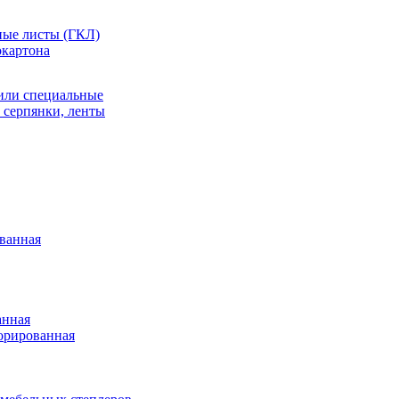
ные листы (ГКЛ)
окартона
или специальные
 серпянки, ленты
ванная
анная
орированная