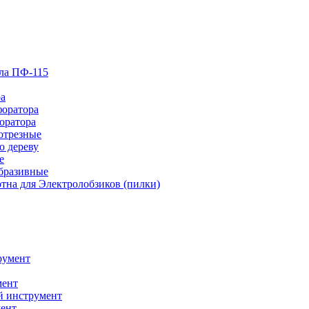
лла ПФ-115
ра
форатора
оратора
отрезные
о дереву
е
абразивные
тна для Электролобзиков (пилки)
румент
мент
й инструмент
ент