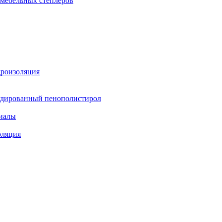
 мебельных степлеров
дроизоляция
удированный пенополистирол
иалы
оляция