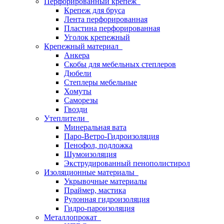
Перфорированный крепеж
Крепеж для бруса
Лента перфорированная
Пластина перфорированная
Уголок крепежный
Крепежный материал
Анкера
Скобы для мебельных степлеров
Дюбели
Степлеры мебельные
Хомуты
Саморезы
Гвозди
Утеплители
Минеральная вата
Паро-Ветро-Гидроизоляция
Пенофол, подложка
Шумоизоляция
Экструдированный пенополистирол
Изоляционные материалы
Укрывочные материалы
Праймер, мастика
Рулонная гидроизоляция
Гидро-пароизоляция
Металлопрокат