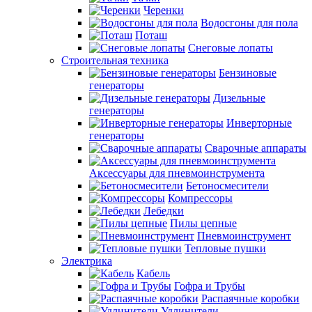
Черенки
Водосгоны для пола
Поташ
Снеговые лопаты
Строительная техника
Бензиновые
генераторы
Дизельные
генераторы
Инверторные
генераторы
Сварочные аппараты
Аксессуары для пневмоинструмента
Бетоносмесители
Компрессоры
Лебедки
Пилы цепные
Пневмоинструмент
Тепловые пушки
Электрика
Кабель
Гофра и Трубы
Распаячные коробки
Удлинители