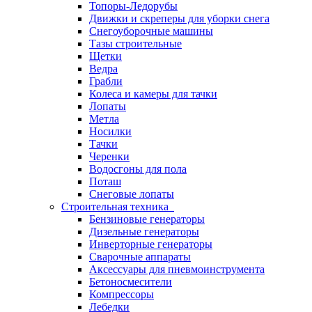
Топоры-Ледорубы
Движки и скреперы для уборки снега
Снегоуборочные машины
Тазы строительные
Щетки
Ведра
Грабли
Колеса и камеры для тачки
Лопаты
Метла
Носилки
Тачки
Черенки
Водосгоны для пола
Поташ
Снеговые лопаты
Строительная техника
Бензиновые генераторы
Дизельные генераторы
Инверторные генераторы
Сварочные аппараты
Аксессуары для пневмоинструмента
Бетоносмесители
Компрессоры
Лебедки