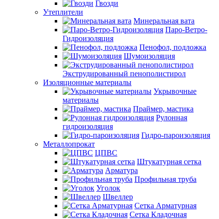
Гвозди
Утеплители
Минеральная вата
Паро-Ветро-
Гидроизоляция
Пенофол, подложка
Шумоизоляция
Экструдированный пенополистирол
Изоляционные материалы
Укрывочные
материалы
Праймер, мастика
Рулонная
гидроизоляция
Гидро-пароизоляция
Металлопрокат
ЦПВС
Штукатурная сетка
Арматура
Профильная труба
Уголок
Швеллер
Сетка Арматурная
Сетка Кладочная