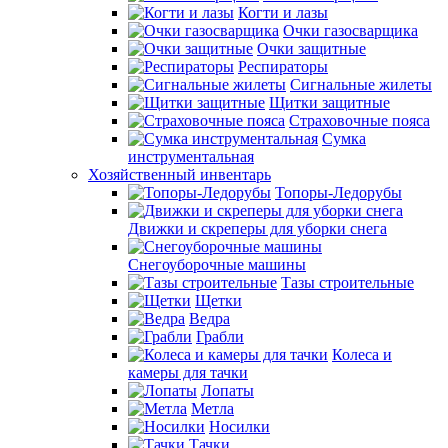
Когти и лазы
Очки газосварщика
Очки защитные
Респираторы
Сигнальные жилеты
Щитки защитные
Страховочные пояса
Сумка
инструментальная
Хозяйственный инвентарь
Топоры-Ледорубы
Движки и скреперы для уборки снега
Снегоуборочные машины
Тазы строительные
Щетки
Ведра
Грабли
Колеса и
камеры для тачки
Лопаты
Метла
Носилки
Тачки