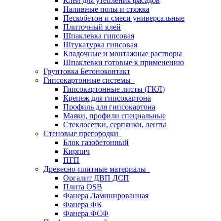
Клей для утепления фасадов
Наливные полы и стяжка
Пескобетон и смеси универсальные
Плиточный клей
Шпаклевка гипсовая
Штукатурка гипсовая
Кладочные и монтажные растворы
Шпаклевки готовые к применению
Грунтовка Бетоноконтакт
Гипсокартонные системы
Гипсокартонные листы (ГКЛ)
Крепеж для гипсокартона
Профиль для гипсокартона
Маяки, профили специальные
Стеклосетки, серпянки, ленты
Стеновые прегородки
Блок газобетонный
Кирпич
ПГП
Древесно-плитные материалы
Оргалит ДВП ДСП
Плита OSB
Фанера Ламинированная
Фанера ФК
Фанера ФСФ