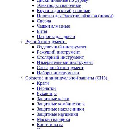
Диски пильные по дереву
Электроды сварочные
Круги и диски абразивные
Полотна для Электролобзиков (пилки)
Сверла
Чашки алмазные
Биты
Патроны для дрели
Ручной инструмент
Отделочный инструмент
Режущий инструмент
Столярный инструмент
Измерительный инструмент
Слесарный инструмент
Наборы инструмента
Средства индивидуальной защиты (СИЗ)
Краги
Перчатки
Рукавицы
Защитные каски
Защитные комбинезоны
Защитные наколенники
Защитные наушники
Маски сварщика
Когти и лазы