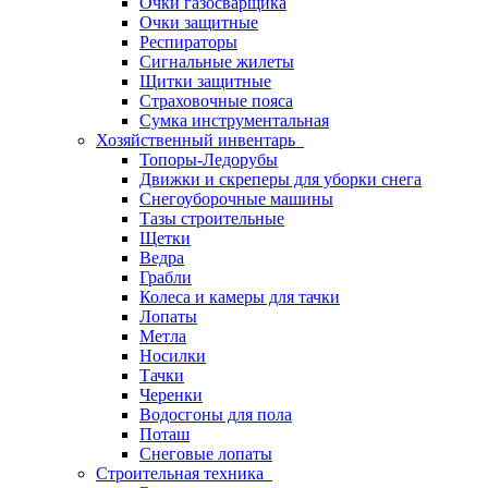
Очки газосварщика
Очки защитные
Респираторы
Сигнальные жилеты
Щитки защитные
Страховочные пояса
Сумка инструментальная
Хозяйственный инвентарь
Топоры-Ледорубы
Движки и скреперы для уборки снега
Снегоуборочные машины
Тазы строительные
Щетки
Ведра
Грабли
Колеса и камеры для тачки
Лопаты
Метла
Носилки
Тачки
Черенки
Водосгоны для пола
Поташ
Снеговые лопаты
Строительная техника