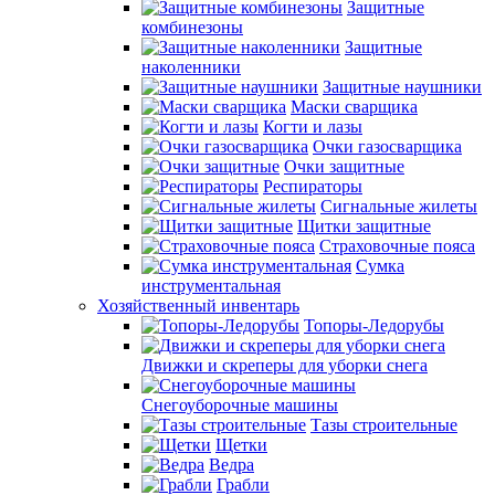
Защитные
комбинезоны
Защитные
наколенники
Защитные наушники
Маски сварщика
Когти и лазы
Очки газосварщика
Очки защитные
Респираторы
Сигнальные жилеты
Щитки защитные
Страховочные пояса
Сумка
инструментальная
Хозяйственный инвентарь
Топоры-Ледорубы
Движки и скреперы для уборки снега
Снегоуборочные машины
Тазы строительные
Щетки
Ведра
Грабли