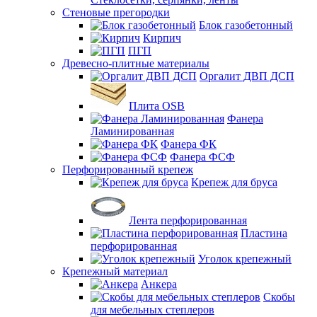
Стеновые прегородки
Блок газобетонный
Кирпич
ПГП
Древесно-плитные материалы
Оргалит ДВП ДСП
Плита OSB
Фанера
Ламинированная
Фанера ФК
Фанера ФСФ
Перфорированный крепеж
Крепеж для бруса
Лента перфорированная
Пластина
перфорированная
Уголок крепежный
Крепежный материал
Анкера
Скобы
для мебельных степлеров