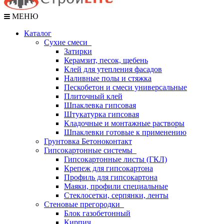
МЕНЮ
Каталог
Сухие смеси
Затирки
Керамзит, песок, щебень
Клей для утепления фасадов
Наливные полы и стяжка
Пескобетон и смеси универсальные
Плиточный клей
Шпаклевка гипсовая
Штукатурка гипсовая
Кладочные и монтажные растворы
Шпаклевки готовые к применению
Грунтовка Бетоноконтакт
Гипсокартонные системы
Гипсокартонные листы (ГКЛ)
Крепеж для гипсокартона
Профиль для гипсокартона
Маяки, профили специальные
Стеклосетки, серпянки, ленты
Стеновые прегородки
Блок газобетонный
Кирпич