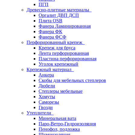
ПГП
Древесно-плитные материалы
Оргалит ДВП ДСП
Плита OSB
Фанера Ламинированная
Фанера ФК
Фанера ФСФ
Перфорированный крепеж
Крепеж для бруса
Лента перфорированная
Пластина перфорированная
Уголок крепежный
Крепежный материал
Анкера
Скобы для мебельных степлеров
Дюбели
Степлеры мебельные
Хомуты
Саморезы
Гвозди
Утеплители
Минеральная вата
Паро-Ветро-Гидроизоляция
Пенофол, подложка
Шумоизоляция