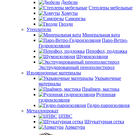
Дюбели
Степлеры мебельные
Хомуты
Саморезы
Гвозди
Утеплители
Минеральная вата
Паро-Ветро-
Гидроизоляция
Пенофол, подложка
Шумоизоляция
Экструдированный пенополистирол
Изоляционные материалы
Укрывочные
материалы
Праймер, мастика
Рулонная
гидроизоляция
Гидро-пароизоляция
Металлопрокат
ЦПВС
Штукатурная сетка
Арматура