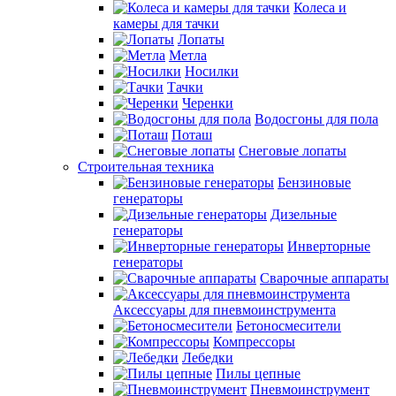
Колеса и
камеры для тачки
Лопаты
Метла
Носилки
Тачки
Черенки
Водосгоны для пола
Поташ
Снеговые лопаты
Строительная техника
Бензиновые
генераторы
Дизельные
генераторы
Инверторные
генераторы
Сварочные аппараты
Аксессуары для пневмоинструмента
Бетоносмесители
Компрессоры
Лебедки
Пилы цепные
Пневмоинструмент