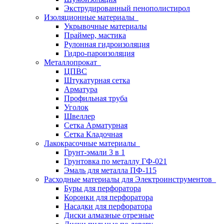
Экструдированный пенополистирол
Изоляционные материалы
Укрывочные материалы
Праймер, мастика
Рулонная гидроизоляция
Гидро-пароизоляция
Металлопрокат
ЦПВС
Штукатурная сетка
Арматура
Профильная труба
Уголок
Швеллер
Сетка Арматурная
Сетка Кладочная
Лакокрасочные материалы
Грунт-эмали 3 в 1
Грунтовка по металлу ГФ-021
Эмаль для металла ПФ-115
Расходные материалы для Электроинструментов
Буры для перфоратора
Коронки для перфоратора
Насадки для перфоратора
Диски алмазные отрезные