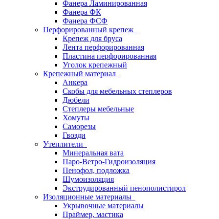
Фанера Ламинированная
Фанера ФК
Фанера ФСФ
Перфорированный крепеж
Крепеж для бруса
Лента перфорированная
Пластина перфорированная
Уголок крепежный
Крепежный материал
Анкера
Скобы для мебельных степлеров
Дюбели
Степлеры мебельные
Хомуты
Саморезы
Гвозди
Утеплители
Минеральная вата
Паро-Ветро-Гидроизоляция
Пенофол, подложка
Шумоизоляция
Экструдированный пенополистирол
Изоляционные материалы
Укрывочные материалы
Праймер, мастика