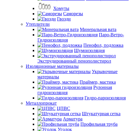
Хомуты
Саморезы
Гвозди
Утеплители
Минеральная вата
Паро-Ветро-
Гидроизоляция
Пенофол, подложка
Шумоизоляция
Экструдированный пенополистирол
Изоляционные материалы
Укрывочные
материалы
Праймер, мастика
Рулонная
гидроизоляция
Гидро-пароизоляция
Металлопрокат
ЦПВС
Штукатурная сетка
Арматура
Профильная труба
Уголок