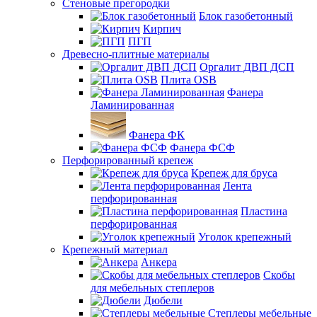
Стеновые прегородки
Блок газобетонный
Кирпич
ПГП
Древесно-плитные материалы
Оргалит ДВП ДСП
Плита OSB
Фанера
Ламинированная
Фанера ФК
Фанера ФСФ
Перфорированный крепеж
Крепеж для бруса
Лента
перфорированная
Пластина
перфорированная
Уголок крепежный
Крепежный материал
Анкера
Скобы
для мебельных степлеров
Дюбели
Степлеры мебельные