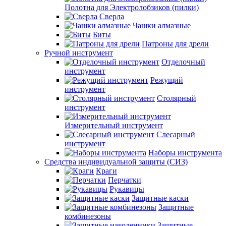
Полотна для Электролобзиков (пилки)
Сверла
Чашки алмазные
Биты
Патроны для дрели
Ручной инструмент
Отделочный
инструмент
Режущий
инструмент
Столярный
инструмент
Измерительный инструмент
Слесарный
инструмент
Наборы инструмента
Средства индивидуальной защиты (СИЗ)
Краги
Перчатки
Рукавицы
Защитные каски
Защитные
комбинезоны
Защитные