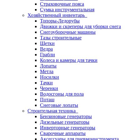
Страховочные пояса
Сумка инструментальная
Хозяйственный инвентарь
Топоры-Ледорубы
Движки и скреперы для уборки снега
Снегоуборочные машины
Тазы строительные
Щетки
Ведра
Грабли
Колеса и камеры для тачки
Лопаты
Метла
Носилки
Тачки
Черенки
Водосгоны для пола
Поташ
Снеговые лопаты
Строительная техника
Бензиновые генераторы
Дизельные генераторы
Инверторные генераторы
Сварочные аппараты
Аксессуары для пневмоинструмента