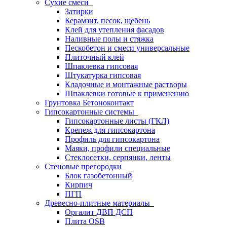
Сухие смеси
Затирки
Керамзит, песок, щебень
Клей для утепления фасадов
Наливные полы и стяжка
Пескобетон и смеси универсальные
Плиточный клей
Шпаклевка гипсовая
Штукатурка гипсовая
Кладочные и монтажные растворы
Шпаклевки готовые к применению
Грунтовка Бетоноконтакт
Гипсокартонные системы
Гипсокартонные листы (ГКЛ)
Крепеж для гипсокартона
Профиль для гипсокартона
Маяки, профили специальные
Стеклосетки, серпянки, ленты
Стеновые прегородки
Блок газобетонный
Кирпич
ПГП
Древесно-плитные материалы
Оргалит ДВП ДСП
Плита OSB