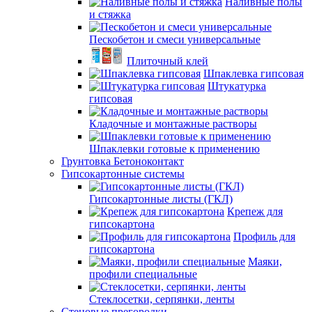
Наливные полы
и стяжка
Пескобетон и смеси универсальные
Плиточный клей
Шпаклевка гипсовая
Штукатурка
гипсовая
Кладочные и монтажные растворы
Шпаклевки готовые к применению
Грунтовка Бетоноконтакт
Гипсокартонные системы
Гипсокартонные листы (ГКЛ)
Крепеж для
гипсокартона
Профиль для
гипсокартона
Маяки,
профили специальные
Стеклосетки, серпянки, ленты
Стеновые прегородки