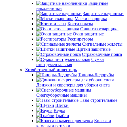
Защитные
наколенники
Защитные наушники
Маски сварщика
Когти и лазы
Очки газосварщика
Очки защитные
Респираторы
Сигнальные жилеты
Щитки защитные
Страховочные пояса
Сумка
инструментальная
Хозяйственный инвентарь
Топоры-Ледорубы
Движки и скреперы для уборки снега
Снегоуборочные машины
Тазы строительные
Щетки
Ведра
Грабли
Колеса и
камеры для тачки