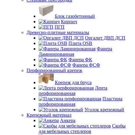
Блок газобетонный
Кирпич
ПГП
Древесно-плитные материалы
Оргалит ДВП ДСП
Плита OSB
Фанера
Ламинированная
Фанера ФК
Фанера ФСФ
Перфорированный крепеж
Крепеж для бруса
Лента
перфорированная
Пластина
перфорированная
Уголок крепежный
Крепежный материал
Анкера
Скобы
для мебельных степлеров