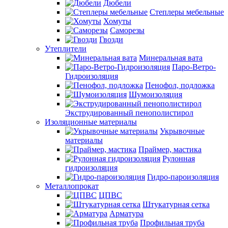
Дюбели
Степлеры мебельные
Хомуты
Саморезы
Гвозди
Утеплители
Минеральная вата
Паро-Ветро-
Гидроизоляция
Пенофол, подложка
Шумоизоляция
Экструдированный пенополистирол
Изоляционные материалы
Укрывочные
материалы
Праймер, мастика
Рулонная
гидроизоляция
Гидро-пароизоляция
Металлопрокат
ЦПВС
Штукатурная сетка
Арматура
Профильная труба