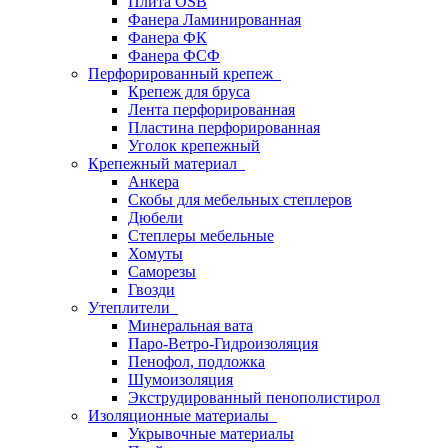
Плита OSB
Фанера Ламинированная
Фанера ФК
Фанера ФСФ
Перфорированный крепеж
Крепеж для бруса
Лента перфорированная
Пластина перфорированная
Уголок крепежный
Крепежный материал
Анкера
Скобы для мебельных степлеров
Дюбели
Степлеры мебельные
Хомуты
Саморезы
Гвозди
Утеплители
Минеральная вата
Паро-Ветро-Гидроизоляция
Пенофол, подложка
Шумоизоляция
Экструдированный пенополистирол
Изоляционные материалы
Укрывочные материалы