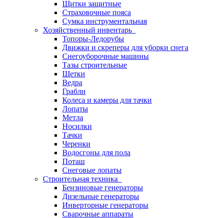
Щитки защитные
Страховочные пояса
Сумка инструментальная
Хозяйственный инвентарь
Топоры-Ледорубы
Движки и скреперы для уборки снега
Снегоуборочные машины
Тазы строительные
Щетки
Ведра
Грабли
Колеса и камеры для тачки
Лопаты
Метла
Носилки
Тачки
Черенки
Водосгоны для пола
Поташ
Снеговые лопаты
Строительная техника
Бензиновые генераторы
Дизельные генераторы
Инверторные генераторы
Сварочные аппараты