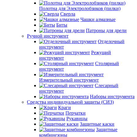
Полотна для Электролобзиков (пилки)
Сверла
Чашки алмазные
Биты
Патроны для дрели
Ручной инструмент
Отделочный
инструмент
Режущий
инструмент
Столярный
инструмент
Измерительный инструмент
Слесарный
инструмент
Наборы инструмента
Средства индивидуальной защиты (СИЗ)
Краги
Перчатки
Рукавицы
Защитные каски
Защитные
комбинезоны