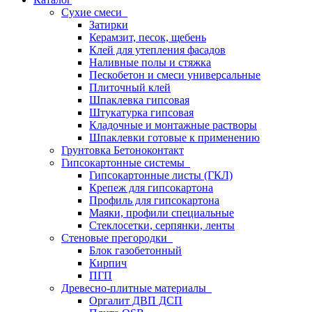
Сухие смеси
Затирки
Керамзит, песок, щебень
Клей для утепления фасадов
Наливные полы и стяжка
Пескобетон и смеси универсальные
Плиточный клей
Шпаклевка гипсовая
Штукатурка гипсовая
Кладочные и монтажные растворы
Шпаклевки готовые к применению
Грунтовка Бетоноконтакт
Гипсокартонные системы
Гипсокартонные листы (ГКЛ)
Крепеж для гипсокартона
Профиль для гипсокартона
Маяки, профили специальные
Стеклосетки, серпянки, ленты
Стеновые прегородки
Блок газобетонный
Кирпич
ПГП
Древесно-плитные материалы
Оргалит ДВП ДСП