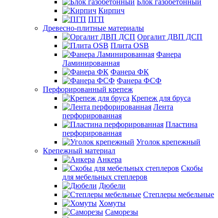
Блок газобетонный
Кирпич
ПГП
Древесно-плитные материалы
Оргалит ДВП ДСП
Плита OSB
Фанера
Ламинированная
Фанера ФК
Фанера ФСФ
Перфорированный крепеж
Крепеж для бруса
Лента
перфорированная
Пластина
перфорированная
Уголок крепежный
Крепежный материал
Анкера
Скобы
для мебельных степлеров
Дюбели
Степлеры мебельные
Хомуты
Саморезы