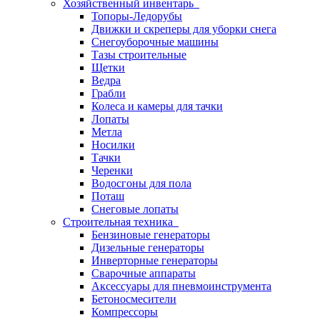
Хозяйственный инвентарь
Топоры-Ледорубы
Движки и скреперы для уборки снега
Снегоуборочные машины
Тазы строительные
Щетки
Ведра
Грабли
Колеса и камеры для тачки
Лопаты
Метла
Носилки
Тачки
Черенки
Водосгоны для пола
Поташ
Снеговые лопаты
Строительная техника
Бензиновые генераторы
Дизельные генераторы
Инверторные генераторы
Сварочные аппараты
Аксессуары для пневмоинструмента
Бетоносмесители
Компрессоры