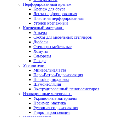
Перфорированный крепеж
Крепеж для бруса
Лента перфорированная
Пластина перфорированная
Уголок крепежный
Крепежный материал
Анкера
Скобы для мебельных степлеров
Дюбели
Степлеры мебельные
Хомуты
Саморезы
Гвозди
Утеплители
Минеральная вата
Паро-Ветро-Гидроизоляция
Пенофол, подложка
Шумоизоляция
Экструдированный пенополистирол
Изоляционные материалы
Укрывочные материалы
Праймер, мастика
Рулонная гидроизоляция
Гидро-пароизоляция