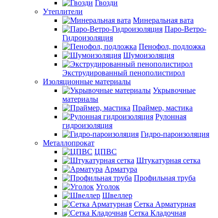
Гвозди
Утеплители
Минеральная вата
Паро-Ветро-
Гидроизоляция
Пенофол, подложка
Шумоизоляция
Экструдированный пенополистирол
Изоляционные материалы
Укрывочные
материалы
Праймер, мастика
Рулонная
гидроизоляция
Гидро-пароизоляция
Металлопрокат
ЦПВС
Штукатурная сетка
Арматура
Профильная труба
Уголок
Швеллер
Сетка Арматурная
Сетка Кладочная