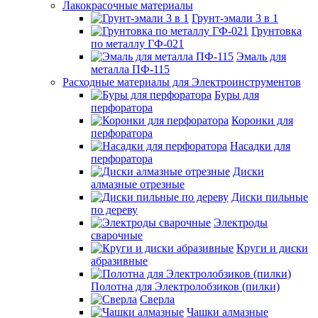
Лакокрасочные материалы
Грунт-эмали 3 в 1
Грунтовка
по металлу ГФ-021
Эмаль для
металла ПФ-115
Расходные материалы для Электроинструментов
Буры для
перфоратора
Коронки для
перфоратора
Насадки для
перфоратора
Диски
алмазные отрезные
Диски пильные
по дереву
Электроды
сварочные
Круги и диски
абразивные
Полотна для Электролобзиков (пилки)
Сверла
Чашки алмазные