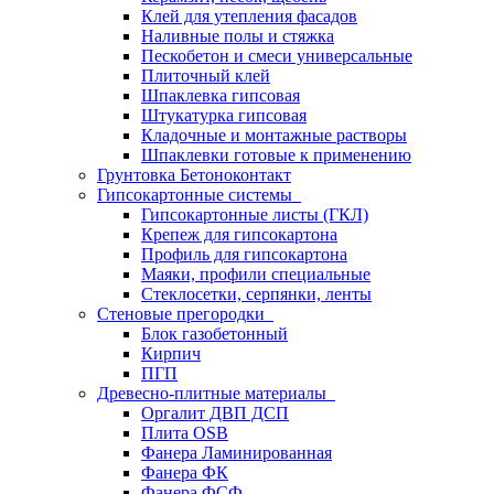
Клей для утепления фасадов
Наливные полы и стяжка
Пескобетон и смеси универсальные
Плиточный клей
Шпаклевка гипсовая
Штукатурка гипсовая
Кладочные и монтажные растворы
Шпаклевки готовые к применению
Грунтовка Бетоноконтакт
Гипсокартонные системы
Гипсокартонные листы (ГКЛ)
Крепеж для гипсокартона
Профиль для гипсокартона
Маяки, профили специальные
Стеклосетки, серпянки, ленты
Стеновые прегородки
Блок газобетонный
Кирпич
ПГП
Древесно-плитные материалы
Оргалит ДВП ДСП
Плита OSB
Фанера Ламинированная
Фанера ФК
Фанера ФСФ