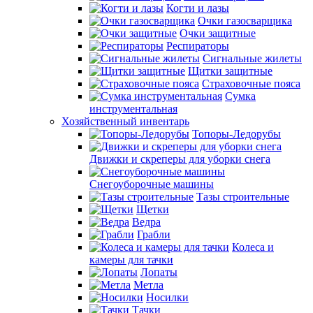
Когти и лазы
Очки газосварщика
Очки защитные
Респираторы
Сигнальные жилеты
Щитки защитные
Страховочные пояса
Сумка
инструментальная
Хозяйственный инвентарь
Топоры-Ледорубы
Движки и скреперы для уборки снега
Снегоуборочные машины
Тазы строительные
Щетки
Ведра
Грабли
Колеса и
камеры для тачки
Лопаты
Метла
Носилки
Тачки