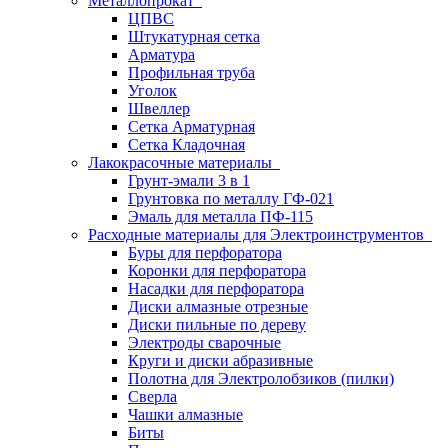
Металлопрокат
ЦПВС
Штукатурная сетка
Арматура
Профильная труба
Уголок
Швеллер
Сетка Арматурная
Сетка Кладочная
Лакокрасочные материалы
Грунт-эмали 3 в 1
Грунтовка по металлу ГФ-021
Эмаль для металла ПФ-115
Расходные материалы для Электроинструментов
Буры для перфоратора
Коронки для перфоратора
Насадки для перфоратора
Диски алмазные отрезные
Диски пильные по дереву
Электроды сварочные
Круги и диски абразивные
Полотна для Электролобзиков (пилки)
Сверла
Чашки алмазные
Биты