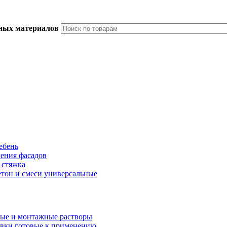
ьных материалов
ебень
ления фасадов
 стяжка
тон и смеси универсальные
ые и монтажные растворы
вки готовые к применению