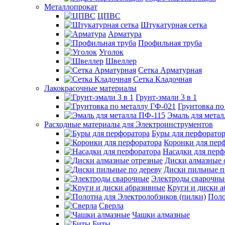
Металлопрокат
ЦПВС
Штукатурная сетка
Арматура
Профильная труба
Уголок
Швеллер
Сетка Арматурная
Сетка Кладочная
Лакокрасочные материалы
Грунт-эмали 3 в 1
Грунтовка по
Эмаль для мета
Расходные материалы для Электроинструментов
Буры для перфорато
Коронки для пер
Насадки для перф
Диски алмазные 
Диски пильные п
Электроды сварочны
Круги и диски 
Поло
Сверла
Чашки алмазные
Биты