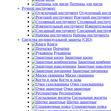
Патроны для дрели
Ручной инструмент
Отделочный инст
Режущий инструмент
Столярный инстру
Измерительны
Слесарный инструм
Наборы инструмента
Средства индивидуальной защиты (СИЗ)
Краги
Перчатки
Рукавицы
Защитные каски
Защитные комбине
Защитные наколен
Защитные наушники
Маски сварщика
Когти и лазы
Очки газосварщика
Очки защитные
Респираторы
Сигнальные жилеты
Щитки защитные
Страховочные пояса
Сумка инструмен