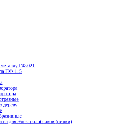
 металлу ГФ-021
лла ПФ-115
ра
форатора
оратора
отрезные
о дереву
е
абразивные
тна для Электролобзиков (пилки)