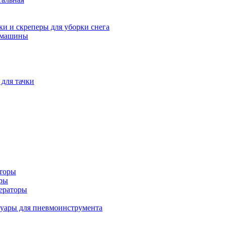
и и скреперы для уборки снега
 машины
 для тачки
аторы
оры
ераторы
уары для пневмоинструмента