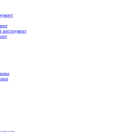
румент
мент
й инструмент
ент
зоны
ники
тальная