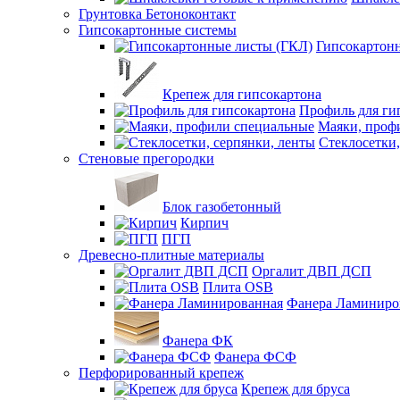
Грунтовка Бетоноконтакт
Гипсокартонные системы
Гипсокартон
Крепеж для гипсокартона
Профиль для ги
Маяки, проф
Стеклосетки,
Стеновые прегородки
Блок газобетонный
Кирпич
ПГП
Древесно-плитные материалы
Оргалит ДВП ДСП
Плита OSB
Фанера Ламиниро
Фанера ФК
Фанера ФСФ
Перфорированный крепеж
Крепеж для бруса