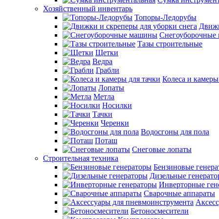
Хозяйственный инвентарь
Топоры-Ледорубы
Движк
Снегоуборочные
Тазы строительные
Щетки
Ведра
Грабли
Колеса и камеры
Лопаты
Метла
Носилки
Тачки
Черенки
Водосгоны для пола
Поташ
Снеговые лопаты
Строительная техника
Бензиновые генер
Дизельные генерат
Инверторные ген
Сварочные аппараты
Аксесс
Бетоносмесители