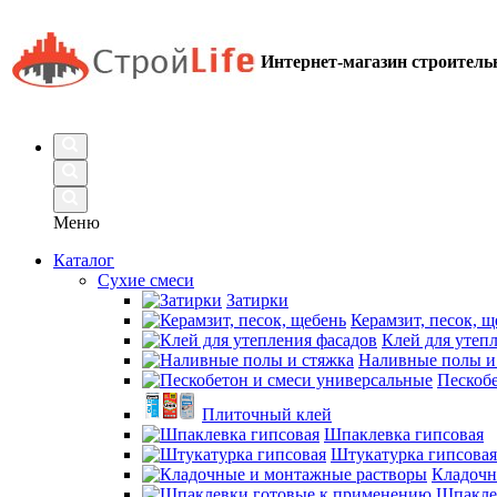
Интернет-магазин строител
Меню
Каталог
Сухие смеси
Затирки
Керамзит, песок, щ
Клей для утеп
Наливные полы и
Пескобе
Плиточный клей
Шпаклевка гипсовая
Штукатурка гипсовая
Кладочн
Шпакле