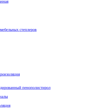
анная
 мебельных степлеров
дроизоляция
удированный пенополистирол
иалы
оляция