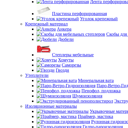
Лента перфориров
Пластина перфорированная
Уголок крепежный
Крепежный материал
Анкера
Скобы для
Дюбели
Степлеры мебельные
Хомуты
Саморезы
Гвозди
Утеплители
Минеральная вата
Паро-Ветро-Ги
Пенофол, подложка
Шумоизоляция
Экстр
Изоляционные материалы
Укрывочные матер
Праймер, мастика
Рулонная гидроиз
Гидро-пароизоляция