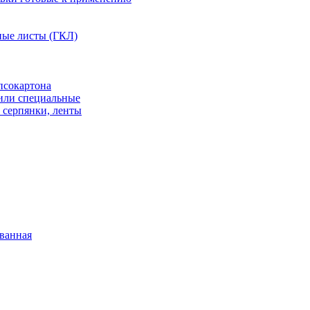
ные листы (ГКЛ)
псокартона
или специальные
 серпянки, ленты
ванная