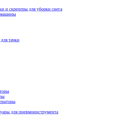
и и скреперы для уборки снега
 машины
 для тачки
аторы
оры
ераторы
уары для пневмоинструмента