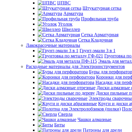
ЦПВС
Штукатурная сетка
Арматура
Профильная труба
Уголок
Швеллер
Сетка Арматурная
Сетка Кладочная
Лакокрасочные материалы
Грунт-эмали 3 в 1
Грунтовка по
Эмаль для мета
Расходные материалы для Электроинструментов
Буры для перфорато
Коронки для пер
Насадки для перф
Диски алмазные 
Диски пильные п
Электроды сварочны
Круги и диски 
Поло
Сверла
Чашки алмазные
Биты
Патроны для дрели