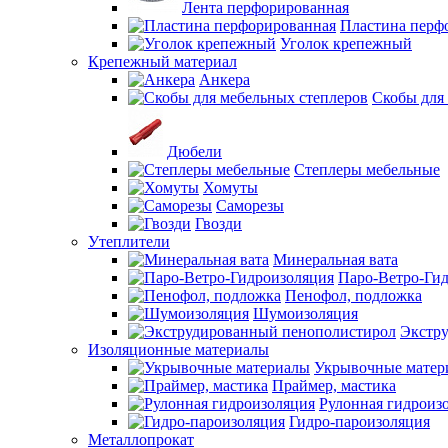
Лента перфорированная
Пластина перф
Уголок крепежный
Крепежный материал
Анкера
Скобы для
Дюбели
Степлеры мебельные
Хомуты
Саморезы
Гвозди
Утеплители
Минеральная вата
Паро-Ветро-Ги
Пенофол, подложка
Шумоизоляция
Экстр
Изоляционные материалы
Укрывочные матер
Праймер, мастика
Рулонная гидроиз
Гидро-пароизоляция
Металлопрокат