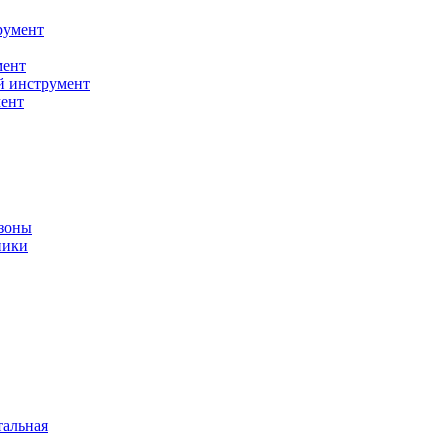
румент
мент
й инструмент
ент
зоны
ники
тальная