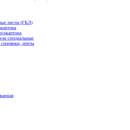
ные листы (ГКЛ)
окартона
псокартона
или специальные
 серпянки, ленты
ванная