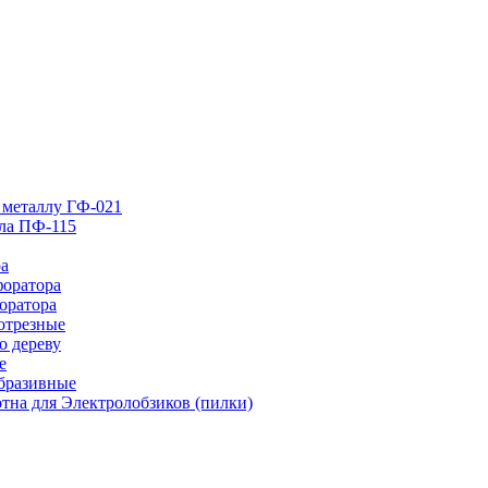
 металлу ГФ-021
лла ПФ-115
ра
форатора
оратора
отрезные
о дереву
е
абразивные
тна для Электролобзиков (пилки)