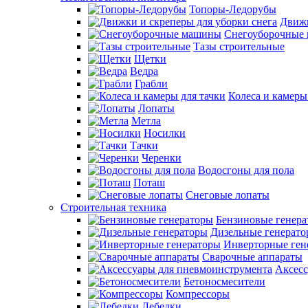
Топоры-Ледорубы
Движк
Снегоуборочные
Тазы строительные
Щетки
Ведра
Грабли
Колеса и камеры
Лопаты
Метла
Носилки
Тачки
Черенки
Водосгоны для пола
Поташ
Снеговые лопаты
Строительная техника
Бензиновые генер
Дизельные генерат
Инверторные ген
Сварочные аппараты
Аксесс
Бетоносмесители
Компрессоры
Лебедки