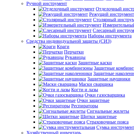
Ручной инструмент
Отделочный инст
Режущий инструмент
Столярный инстру
Измерительны
Слесарный инструм
Наборы инструмента
Средства индивидуальной защиты (СИЗ)
Краги
Перчатки
Рукавицы
Защитные каски
Защитные комбине
Защитные наколен
Защитные наушники
Маски сварщика
Когти и лазы
Очки газосварщика
Очки защитные
Респираторы
Сигнальные жилеты
Щитки защитные
Страховочные пояса
Сумка инструмен
Хозяйственный инвентарь