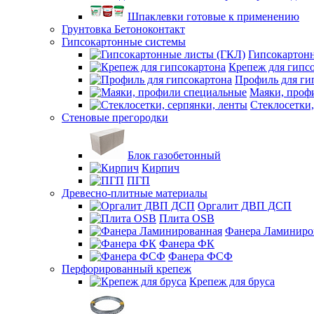
Шпаклевки готовые к применению
Грунтовка Бетоноконтакт
Гипсокартонные системы
Гипсокартон
Крепеж для гипс
Профиль для ги
Маяки, проф
Стеклосетки,
Стеновые прегородки
Блок газобетонный
Кирпич
ПГП
Древесно-плитные материалы
Оргалит ДВП ДСП
Плита OSB
Фанера Ламиниро
Фанера ФК
Фанера ФСФ
Перфорированный крепеж
Крепеж для бруса