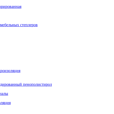
орированная
 мебельных степлеров
дроизоляция
удированный пенополистирол
иалы
оляция