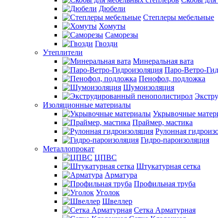
Дюбели
Степлеры мебельные
Хомуты
Саморезы
Гвозди
Утеплители
Минеральная вата
Паро-Ветро-Ги
Пенофол, подложка
Шумоизоляция
Экстр
Изоляционные материалы
Укрывочные матер
Праймер, мастика
Рулонная гидроиз
Гидро-пароизоляция
Металлопрокат
ЦПВС
Штукатурная сетка
Арматура
Профильная труба
Уголок
Швеллер
Сетка Арматурная