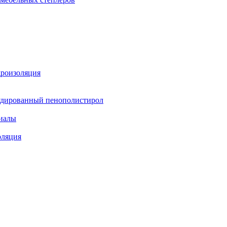
дроизоляция
удированный пенополистирол
иалы
оляция