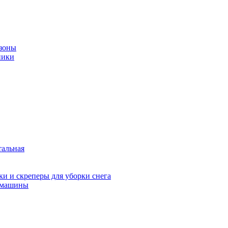
зоны
ники
тальная
и и скреперы для уборки снега
 машины