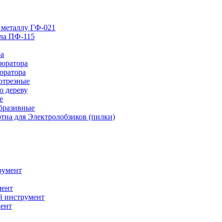
 металлу ГФ-021
лла ПФ-115
ра
форатора
оратора
отрезные
о дереву
е
абразивные
тна для Электролобзиков (пилки)
румент
мент
й инструмент
ент