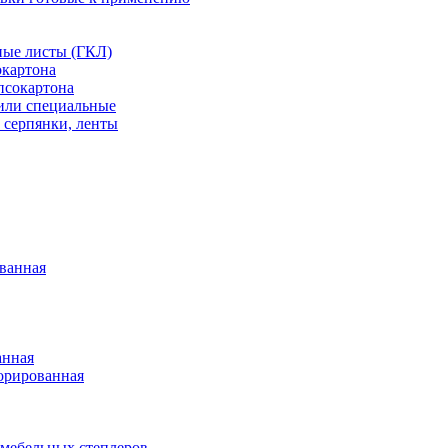
ные листы (ГКЛ)
окартона
псокартона
или специальные
 серпянки, ленты
ванная
анная
орированная
 мебельных степлеров