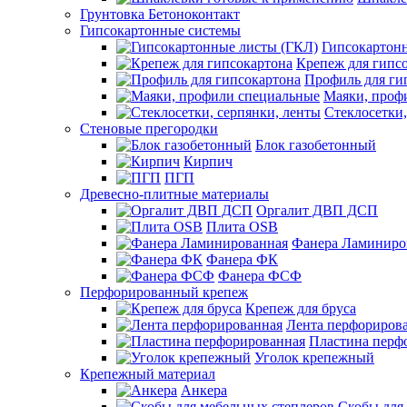
Грунтовка Бетоноконтакт
Гипсокартонные системы
Гипсокартон
Крепеж для гипс
Профиль для ги
Маяки, проф
Стеклосетки,
Стеновые прегородки
Блок газобетонный
Кирпич
ПГП
Древесно-плитные материалы
Оргалит ДВП ДСП
Плита OSB
Фанера Ламиниро
Фанера ФК
Фанера ФСФ
Перфорированный крепеж
Крепеж для бруса
Лента перфориров
Пластина перф
Уголок крепежный
Крепежный материал
Анкера
Скобы для