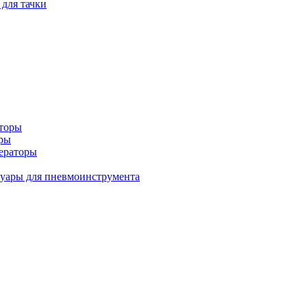
 для тачки
аторы
оры
ераторы
уары для пневмоинструмента