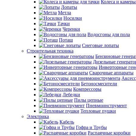
Колеса и камеры
Лопаты
Метла
Носилки
Тачки
Черенки
Водосгоны для пола
Поташ
Снеговые лопаты
Строительная техника
Бензиновые генер
Дизельные генерат
Инверторные ген
Сварочные аппараты
Аксесс
Бетоносмесители
Компрессоры
Лебедки
Пилы цепные
Пневмоинструмент
Тепловые пушки
Электрика
Кабель
Гофра и Трубы
Распаячные коробки