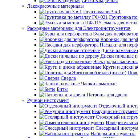
Сетка Кладочная
Лакокрасочные материалы
Грунт-эмали 3 в 1
Грунтовка по
Эмаль для мета
Расходные материалы для Электроинструментов
Буры для перфорато
Коронки для пер
Насадки для перф
Диски алмазные 
Диски пильные п
Электроды сварочны
Круги и диски 
Поло
Сверла
Чашки алмазные
Биты
Патроны для дрели
Ручной инструмент
Отделочный инст
Режущий инструмент
Столярный инстру
Измерительны
Слесарный инструм
Наборы инструмента