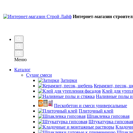
Интернет-магазин строите
Меню
Каталог
Сухие смеси
Затирки
Керамзит, песок, щ
Клей для утеп
Наливные полы и
Пескобетон и смеси универсальные
Плиточный клей
Шпаклевка гипсовая
Штукатурка гипсовая
Кладочн
Шпакле