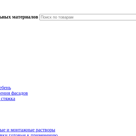
льных материалов
ебень
ления фасадов
 стяжка
ые и монтажные растворы
вки готовые к применению