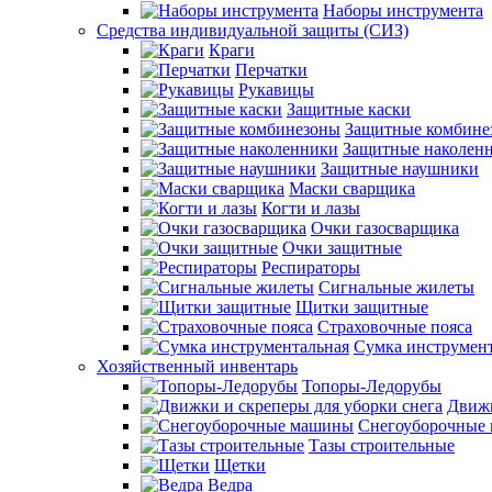
Наборы инструмента
Средства индивидуальной защиты (СИЗ)
Краги
Перчатки
Рукавицы
Защитные каски
Защитные комбине
Защитные наколен
Защитные наушники
Маски сварщика
Когти и лазы
Очки газосварщика
Очки защитные
Респираторы
Сигнальные жилеты
Щитки защитные
Страховочные пояса
Сумка инструмен
Хозяйственный инвентарь
Топоры-Ледорубы
Движк
Снегоуборочные
Тазы строительные
Щетки
Ведра