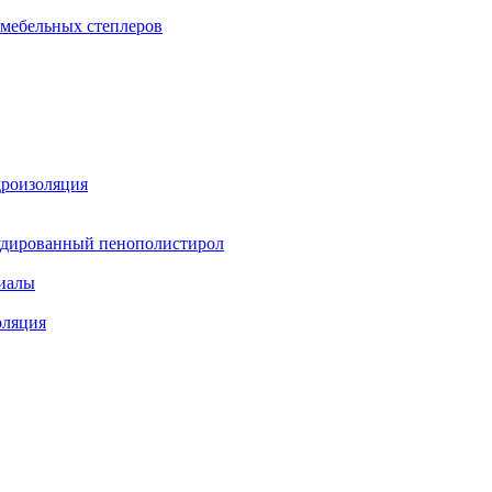
 мебельных степлеров
дроизоляция
удированный пенополистирол
иалы
оляция