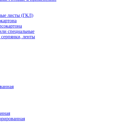
ные листы (ГКЛ)
окартона
псокартона
или специальные
 серпянки, ленты
ванная
анная
орированная