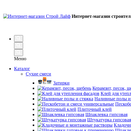
Интернет-магазин строите
Меню
Каталог
Сухие смеси
Затирки
Керамзит, песок, щ
Клей для утеп
Наливные полы и
Пескобе
Плиточный клей
Шпаклевка гипсовая
Штукатурка гипсовая
Кладочн
Шпакле