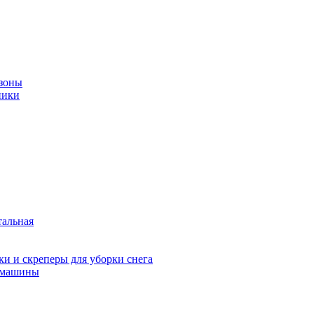
зоны
ники
тальная
и и скреперы для уборки снега
 машины