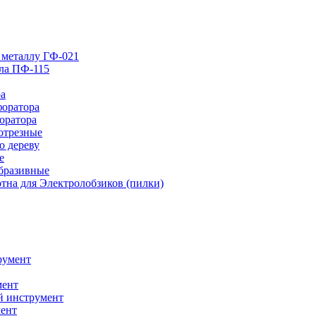
 металлу ГФ-021
лла ПФ-115
ра
форатора
оратора
отрезные
о дереву
е
абразивные
тна для Электролобзиков (пилки)
румент
мент
й инструмент
ент