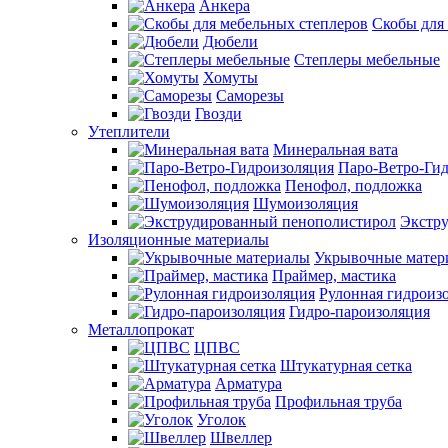
Анкера
Скобы для
Дюбели
Степлеры мебельные
Хомуты
Саморезы
Гвозди
Утеплители
Минеральная вата
Паро-Ветро-Ги
Пенофол, подложка
Шумоизоляция
Экстр
Изоляционные материалы
Укрывочные матер
Праймер, мастика
Рулонная гидроиз
Гидро-пароизоляция
Металлопрокат
ЦПВС
Штукатурная сетка
Арматура
Профильная труба
Уголок
Швеллер