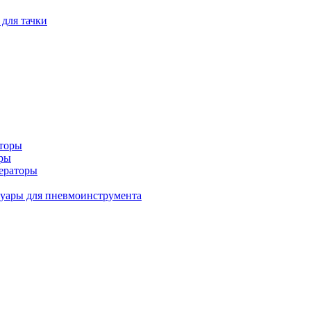
 для тачки
аторы
оры
ераторы
уары для пневмоинструмента