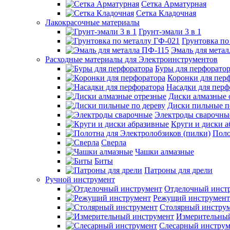
Сетка Арматурная
Сетка Кладочная
Лакокрасочные материалы
Грунт-эмали 3 в 1
Грунтовка по
Эмаль для мета
Расходные материалы для Электроинструментов
Буры для перфорато
Коронки для пер
Насадки для перф
Диски алмазные 
Диски пильные п
Электроды сварочны
Круги и диски 
Поло
Сверла
Чашки алмазные
Биты
Патроны для дрели
Ручной инструмент
Отделочный инст
Режущий инструмент
Столярный инстру
Измерительны
Слесарный инструм