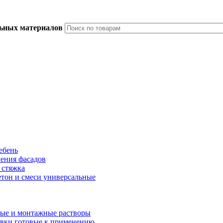
льных материалов
ебень
ления фасадов
 стяжка
тон и смеси универсальные
ые и монтажные растворы
вки готовые к применению