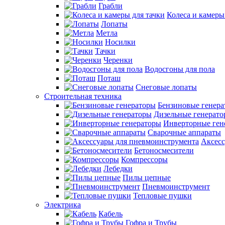
Грабли
Колеса и камеры
Лопаты
Метла
Носилки
Тачки
Черенки
Водосгоны для пола
Поташ
Снеговые лопаты
Строительная техника
Бензиновые генер
Дизельные генерат
Инверторные ген
Сварочные аппараты
Аксесс
Бетоносмесители
Компрессоры
Лебедки
Пилы цепные
Пневмоинструмент
Тепловые пушки
Электрика
Кабель
Гофра и Трубы