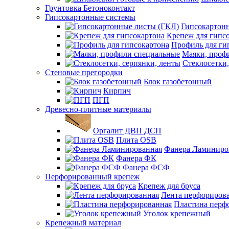
Грунтовка Бетоноконтакт
Гипсокартонные системы
Гипсокартон
Крепеж для гипс
Профиль для ги
Маяки, проф
Стеклосетки,
Стеновые прегородки
Блок газобетонный
Кирпич
ПГП
Древесно-плитные материалы
Оргалит ДВП ДСП
Плита OSB
Фанера Ламиниро
Фанера ФК
Фанера ФСФ
Перфорированный крепеж
Крепеж для бруса
Лента перфориров
Пластина перф
Уголок крепежный
Крепежный материал