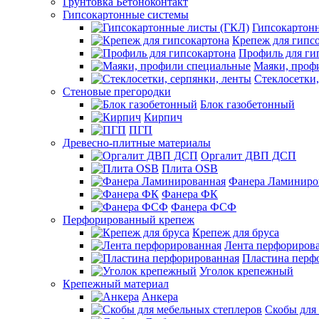
Грунтовка Бетоноконтакт
Гипсокартонные системы
Гипсокартон
Крепеж для гипс
Профиль для ги
Маяки, проф
Стеклосетки,
Стеновые прегородки
Блок газобетонный
Кирпич
ПГП
Древесно-плитные материалы
Оргалит ДВП ДСП
Плита OSB
Фанера Ламиниро
Фанера ФК
Фанера ФСФ
Перфорированный крепеж
Крепеж для бруса
Лента перфориров
Пластина перф
Уголок крепежный
Крепежный материал
Анкера
Скобы для