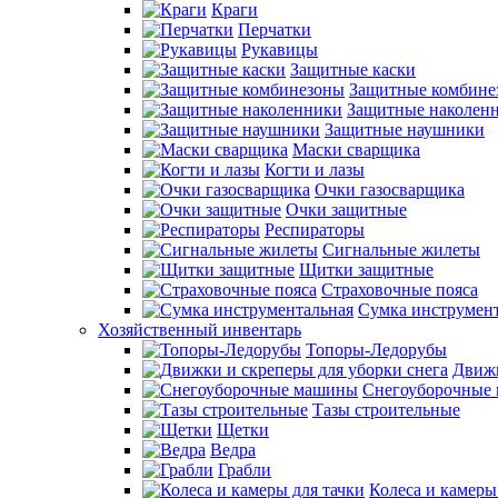
Краги
Перчатки
Рукавицы
Защитные каски
Защитные комбине
Защитные наколен
Защитные наушники
Маски сварщика
Когти и лазы
Очки газосварщика
Очки защитные
Респираторы
Сигнальные жилеты
Щитки защитные
Страховочные пояса
Сумка инструмен
Хозяйственный инвентарь
Топоры-Ледорубы
Движк
Снегоуборочные
Тазы строительные
Щетки
Ведра
Грабли
Колеса и камеры