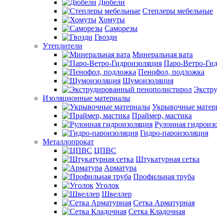
Дюбели
Степлеры мебельные
Хомуты
Саморезы
Гвозди
Утеплители
Минеральная вата
Паро-Ветро-Ги
Пенофол, подложка
Шумоизоляция
Экстр
Изоляционные материалы
Укрывочные матер
Праймер, мастика
Рулонная гидроиз
Гидро-пароизоляция
Металлопрокат
ЦПВС
Штукатурная сетка
Арматура
Профильная труба
Уголок
Швеллер
Сетка Арматурная
Сетка Кладочная