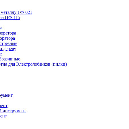
 металлу ГФ-021
лла ПФ-115
ра
форатора
оратора
отрезные
о дереву
е
абразивные
тна для Электролобзиков (пилки)
румент
мент
й инструмент
ент