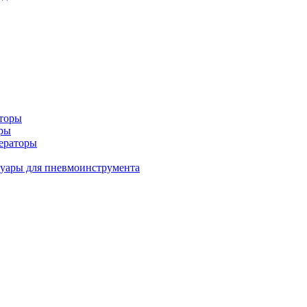
аторы
оры
ераторы
уары для пневмоинструмента