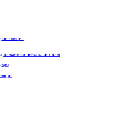
дроизоляция
удированный пенополистирол
иалы
оляция