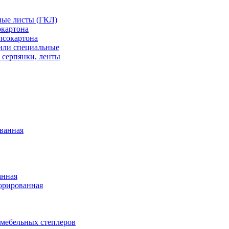
ные листы (ГКЛ)
окартона
псокартона
или специальные
 серпянки, ленты
ванная
анная
орированная
 мебельных степлеров