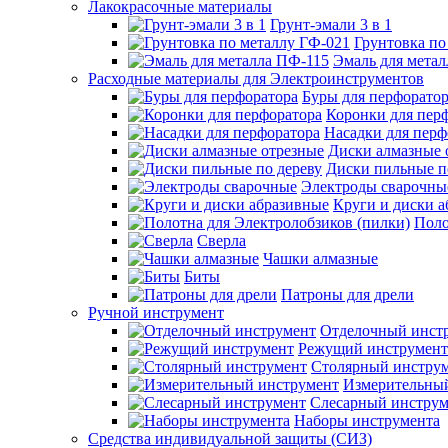
Лакокрасочные материалы
Грунт-эмали 3 в 1
Грунтовка по
Эмаль для мета
Расходные материалы для Электроинструментов
Буры для перфорато
Коронки для пер
Насадки для перф
Диски алмазные 
Диски пильные п
Электроды сварочны
Круги и диски 
Поло
Сверла
Чашки алмазные
Биты
Патроны для дрели
Ручной инструмент
Отделочный инст
Режущий инструмент
Столярный инстру
Измерительны
Слесарный инструм
Наборы инструмента
Средства индивидуальной защиты (СИЗ)