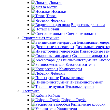
Лопаты
Метла
Носилки
Тачки
Черенки
Водосгоны для пола
Поташ
Снеговые лопаты
Строительная техника
Бензиновые генер
Дизельные генерат
Инверторные ген
Сварочные аппараты
Аксесс
Бетоносмесители
Компрессоры
Лебедки
Пилы цепные
Пневмоинструмент
Тепловые пушки
Электрика
Кабель
Гофра и Трубы
Распаячные коробки
Удлинители