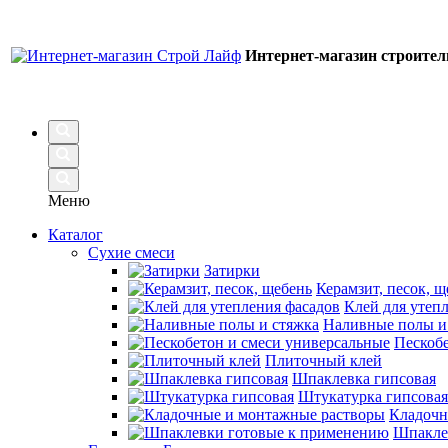
Интернет-магазин строите
Меню
Каталог
Сухие смеси
Затирки
Керамзит, песок, щ
Клей для утеп
Наливные полы и
Пескобе
Плиточный клей
Шпаклевка гипсовая
Штукатурка гипсовая
Кладочн
Шпакле