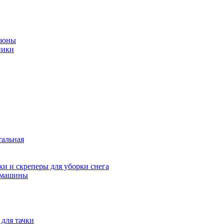
зоны
ники
тальная
и и скреперы для уборки снега
 машины
 для тачки