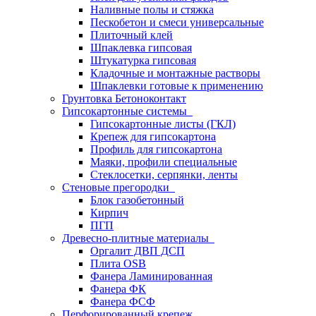
Наливные полы и стяжка
Пескобетон и смеси универсальные
Плиточный клей
Шпаклевка гипсовая
Штукатурка гипсовая
Кладочные и монтажные растворы
Шпаклевки готовые к применению
Грунтовка Бетоноконтакт
Гипсокартонные системы
Гипсокартонные листы (ГКЛ)
Крепеж для гипсокартона
Профиль для гипсокартона
Маяки, профили специальные
Стеклосетки, серпянки, ленты
Стеновые прегородки
Блок газобетонный
Кирпич
ПГП
Древесно-плитные материалы
Оргалит ДВП ДСП
Плита OSB
Фанера Ламинированная
Фанера ФК
Фанера ФСФ
Перфорированный крепеж