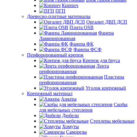
Кирпич
ПГП
Древесно-плитные материалы
Оргалит ДВП ДСП
Плита OSB
Фанера
Ламинированная
Фанера ФК
Фанера ФСФ
Перфорированный крепеж
Крепеж для бруса
Лента
перфорированная
Пластина
перфорированная
Уголок крепежный
Крепежный материал
Анкера
Скобы
для мебельных степлеров
Дюбели
Степлеры мебельные
Хомуты
Саморезы