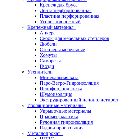
Крепеж для бруса
Лента перфорированная
Пластина перфорированная
Уголок крепежный
Крепежный материал
Анкера
Скобы для мебельных степлеров
Дюбели
Степлеры мебельные
Хомуты
Саморезы
Гвозди
Утеплители
Минеральная вата
Паро-Ветро-Гидроизоляция
Пенофол, подложка
Шумоизоляция
Экструдированный пенополистирол
Изоляционные материалы
Укрывочные материалы
Праймер, мастика
Рулонная гидроизоляция
Гидро-пароизоляция
Металлопрокат
ЦПВС