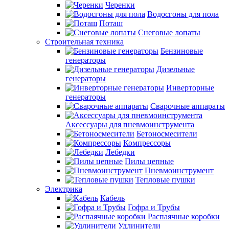
Черенки
Водосгоны для пола
Поташ
Снеговые лопаты
Строительная техника
Бензиновые
генераторы
Дизельные
генераторы
Инверторные
генераторы
Сварочные аппараты
Аксессуары для пневмоинструмента
Бетоносмесители
Компрессоры
Лебедки
Пилы цепные
Пневмоинструмент
Тепловые пушки
Электрика
Кабель
Гофра и Трубы
Распаячные коробки
Удлинители