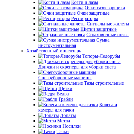
Когти и лазы
Очки газосварщика
Очки защитные
Респираторы
Сигнальные жилеты
Щитки защитные
Страховочные пояса
Сумка
инструментальная
Хозяйственный инвентарь
Топоры-Ледорубы
Движки и скреперы для уборки снега
Снегоуборочные машины
Тазы строительные
Щетки
Ведра
Грабли
Колеса и
камеры для тачки
Лопаты
Метла
Носилки
Тачки