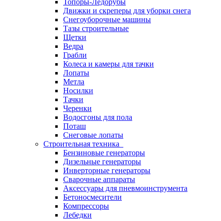
Топоры-Ледорубы
Движки и скреперы для уборки снега
Снегоуборочные машины
Тазы строительные
Щетки
Ведра
Грабли
Колеса и камеры для тачки
Лопаты
Метла
Носилки
Тачки
Черенки
Водосгоны для пола
Поташ
Снеговые лопаты
Строительная техника
Бензиновые генераторы
Дизельные генераторы
Инверторные генераторы
Сварочные аппараты
Аксессуары для пневмоинструмента
Бетоносмесители
Компрессоры
Лебедки