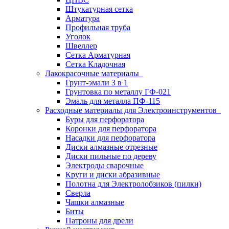
Штукатурная сетка
Арматура
Профильная труба
Уголок
Швеллер
Сетка Арматурная
Сетка Кладочная
Лакокрасочные материалы
Грунт-эмали 3 в 1
Грунтовка по металлу ГФ-021
Эмаль для металла ПФ-115
Расходные материалы для Электроинструментов
Буры для перфоратора
Коронки для перфоратора
Насадки для перфоратора
Диски алмазные отрезные
Диски пильные по дереву
Электроды сварочные
Круги и диски абразивные
Полотна для Электролобзиков (пилки)
Сверла
Чашки алмазные
Биты
Патроны для дрели