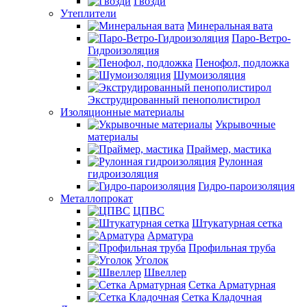
Гвозди
Утеплители
Минеральная вата
Паро-Ветро-
Гидроизоляция
Пенофол, подложка
Шумоизоляция
Экструдированный пенополистирол
Изоляционные материалы
Укрывочные
материалы
Праймер, мастика
Рулонная
гидроизоляция
Гидро-пароизоляция
Металлопрокат
ЦПВС
Штукатурная сетка
Арматура
Профильная труба
Уголок
Швеллер
Сетка Арматурная
Сетка Кладочная