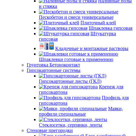
Наливные полы
и стяжка
Пескобетон и смеси универсальные
Плиточный клей
Шпаклевка гипсовая
Штукатурка
гипсовая
Кладочные и монтажные растворы
Шпаклевки готовые к применению
Грунтовка Бетоноконтакт
Гипсокартонные системы
Гипсокартонные листы (ГКЛ)
Крепеж для
гипсокартона
Профиль для
гипсокартона
Маяки,
профили специальные
Стеклосетки, серпянки, ленты
Стеновые прегородки
Блок газобетонный