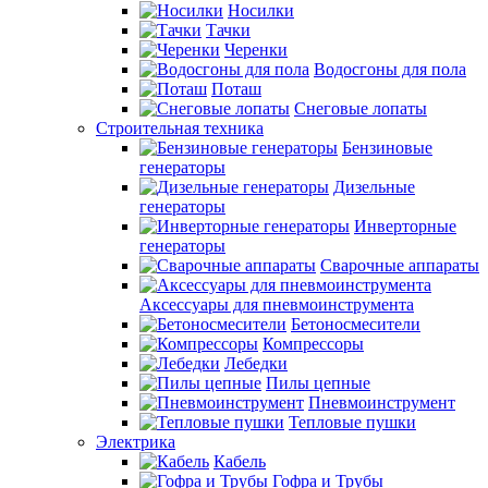
Носилки
Тачки
Черенки
Водосгоны для пола
Поташ
Снеговые лопаты
Строительная техника
Бензиновые
генераторы
Дизельные
генераторы
Инверторные
генераторы
Сварочные аппараты
Аксессуары для пневмоинструмента
Бетоносмесители
Компрессоры
Лебедки
Пилы цепные
Пневмоинструмент
Тепловые пушки
Электрика
Кабель
Гофра и Трубы