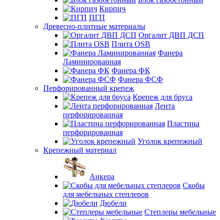
Кирпич
ПГП
Древесно-плитные материалы
Оргалит ДВП ДСП
Плита OSB
Фанера
Ламинированная
Фанера ФК
Фанера ФСФ
Перфорированный крепеж
Крепеж для бруса
Лента
перфорированная
Пластина
перфорированная
Уголок крепежный
Крепежный материал
Анкера
Скобы
для мебельных степлеров
Дюбели
Степлеры мебельные