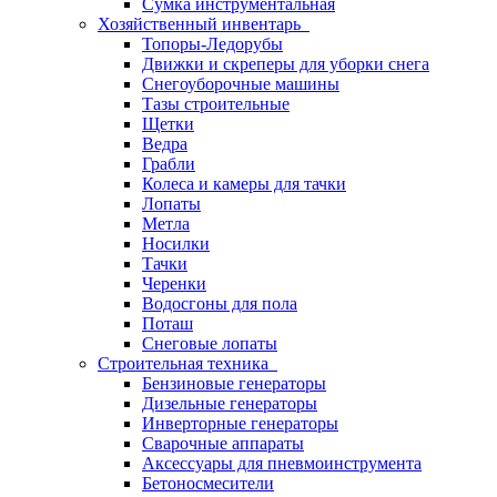
Сумка инструментальная
Хозяйственный инвентарь
Топоры-Ледорубы
Движки и скреперы для уборки снега
Снегоуборочные машины
Тазы строительные
Щетки
Ведра
Грабли
Колеса и камеры для тачки
Лопаты
Метла
Носилки
Тачки
Черенки
Водосгоны для пола
Поташ
Снеговые лопаты
Строительная техника
Бензиновые генераторы
Дизельные генераторы
Инверторные генераторы
Сварочные аппараты
Аксессуары для пневмоинструмента
Бетоносмесители