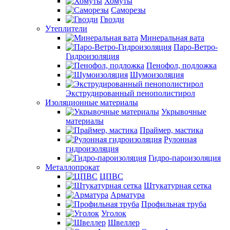
Хомуты
Саморезы
Гвозди
Утеплители
Минеральная вата
Паро-Ветро-
Гидроизоляция
Пенофол, подложка
Шумоизоляция
Экструдированный пенополистирол
Изоляционные материалы
Укрывочные
материалы
Праймер, мастика
Рулонная
гидроизоляция
Гидро-пароизоляция
Металлопрокат
ЦПВС
Штукатурная сетка
Арматура
Профильная труба
Уголок
Швеллер