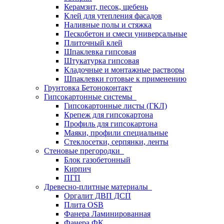
Керамзит, песок, щебень
Клей для утепления фасадов
Наливные полы и стяжка
Пескобетон и смеси универсальные
Плиточный клей
Шпаклевка гипсовая
Штукатурка гипсовая
Кладочные и монтажные растворы
Шпаклевки готовые к применению
Грунтовка Бетоноконтакт
Гипсокартонные системы
Гипсокартонные листы (ГКЛ)
Крепеж для гипсокартона
Профиль для гипсокартона
Маяки, профили специальные
Стеклосетки, серпянки, ленты
Стеновые прегородки
Блок газобетонный
Кирпич
ПГП
Древесно-плитные материалы
Оргалит ДВП ДСП
Плита OSB
Фанера Ламинированная
Фанера ФК