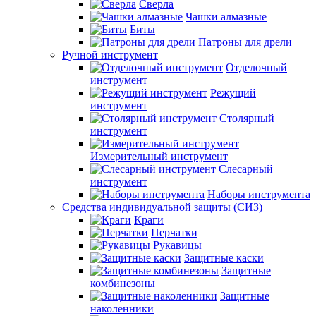
Сверла
Чашки алмазные
Биты
Патроны для дрели
Ручной инструмент
Отделочный
инструмент
Режущий
инструмент
Столярный
инструмент
Измерительный инструмент
Слесарный
инструмент
Наборы инструмента
Средства индивидуальной защиты (СИЗ)
Краги
Перчатки
Рукавицы
Защитные каски
Защитные
комбинезоны
Защитные
наколенники