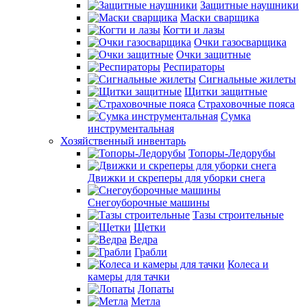
Защитные наушники
Маски сварщика
Когти и лазы
Очки газосварщика
Очки защитные
Респираторы
Сигнальные жилеты
Щитки защитные
Страховочные пояса
Сумка
инструментальная
Хозяйственный инвентарь
Топоры-Ледорубы
Движки и скреперы для уборки снега
Снегоуборочные машины
Тазы строительные
Щетки
Ведра
Грабли
Колеса и
камеры для тачки
Лопаты
Метла