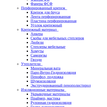
Фанера ФСФ
Перфорированный крепеж
Крепеж для бруса
Лента перфорированная
Пластина перфорированная
Уголок крепежный
Крепежный материал
Анкера
Скобы для мебельных степлеров
Дюбели
Степлеры мебельные
Хомуты
Саморезы
Гвозди
Утеплители
Минеральная вата
Паро-Ветро-Гидроизоляция
Пенофол, подложка
Шумоизоляция
Экструдированный пенополистирол
Изоляционные материалы
Укрывочные материалы
Праймер, мастика
Рулонная гидроизоляция
Гидро-пароизоляция