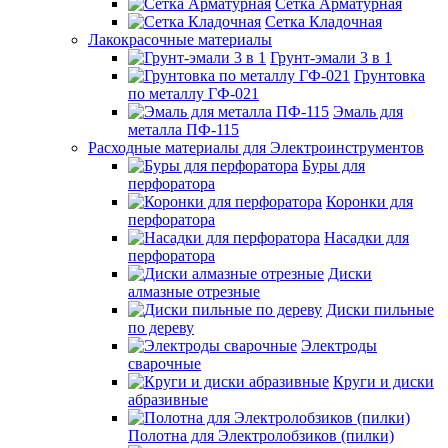
Сетка Арматурная
Сетка Кладочная
Лакокрасочные материалы
Грунт-эмали 3 в 1
Грунтовка
по металлу ГФ-021
Эмаль для
металла ПФ-115
Расходные материалы для Электроинструментов
Буры для
перфоратора
Коронки для
перфоратора
Насадки для
перфоратора
Диски
алмазные отрезные
Диски пильные
по дереву
Электроды
сварочные
Круги и диски
абразивные
Полотна для Электролобзиков (пилки)