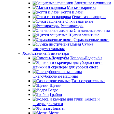
Защитные наушники
Маски сварщика
Когти и лазы
Очки газосварщика
Очки защитные
Респираторы
Сигнальные жилеты
Щитки защитные
Страховочные пояса
Сумка
инструментальная
Хозяйственный инвентарь
Топоры-Ледорубы
Движки и скреперы для уборки снега
Снегоуборочные машины
Тазы строительные
Щетки
Ведра
Грабли
Колеса и
камеры для тачки
Лопаты
Метла