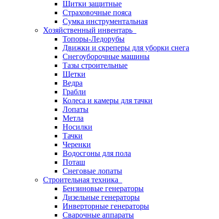
Щитки защитные
Страховочные пояса
Сумка инструментальная
Хозяйственный инвентарь
Топоры-Ледорубы
Движки и скреперы для уборки снега
Снегоуборочные машины
Тазы строительные
Щетки
Ведра
Грабли
Колеса и камеры для тачки
Лопаты
Метла
Носилки
Тачки
Черенки
Водосгоны для пола
Поташ
Снеговые лопаты
Строительная техника
Бензиновые генераторы
Дизельные генераторы
Инверторные генераторы
Сварочные аппараты