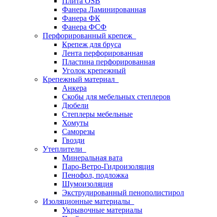
Плита OSB
Фанера Ламинированная
Фанера ФК
Фанера ФСФ
Перфорированный крепеж
Крепеж для бруса
Лента перфорированная
Пластина перфорированная
Уголок крепежный
Крепежный материал
Анкера
Скобы для мебельных степлеров
Дюбели
Степлеры мебельные
Хомуты
Саморезы
Гвозди
Утеплители
Минеральная вата
Паро-Ветро-Гидроизоляция
Пенофол, подложка
Шумоизоляция
Экструдированный пенополистирол
Изоляционные материалы
Укрывочные материалы