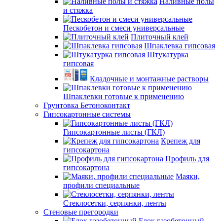
Наливные полы
и стяжка
Пескобетон и смеси универсальные
Плиточный клей
Шпаклевка гипсовая
Штукатурка
гипсовая
Кладочные и монтажные растворы
Шпаклевки готовые к применению
Грунтовка Бетоноконтакт
Гипсокартонные системы
Гипсокартонные листы (ГКЛ)
Крепеж для
гипсокартона
Профиль для
гипсокартона
Маяки,
профили специальные
Стеклосетки, серпянки, ленты
Стеновые прегородки
Блок газобетонный