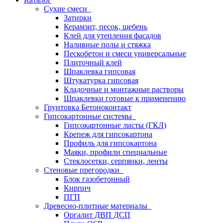
Сухие смеси
Затирки
Керамзит, песок, щебень
Клей для утепления фасадов
Наливные полы и стяжка
Пескобетон и смеси универсальные
Плиточный клей
Шпаклевка гипсовая
Штукатурка гипсовая
Кладочные и монтажные растворы
Шпаклевки готовые к применению
Грунтовка Бетоноконтакт
Гипсокартонные системы
Гипсокартонные листы (ГКЛ)
Крепеж для гипсокартона
Профиль для гипсокартона
Маяки, профили специальные
Стеклосетки, серпянки, ленты
Стеновые прегородки
Блок газобетонный
Кирпич
ПГП
Древесно-плитные материалы
Оргалит ДВП ДСП