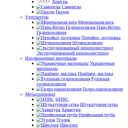
Хомуты
Саморезы
Гвозди
Утеплители
Минеральная вата
Паро-Ветро-
Гидроизоляция
Пенофол, подложка
Шумоизоляция
Экструдированный пенополистирол
Изоляционные материалы
Укрывочные
материалы
Праймер, мастика
Рулонная
гидроизоляция
Гидро-пароизоляция
Металлопрокат
ЦПВС
Штукатурная сетка
Арматура
Профильная труба
Уголок
Швеллер