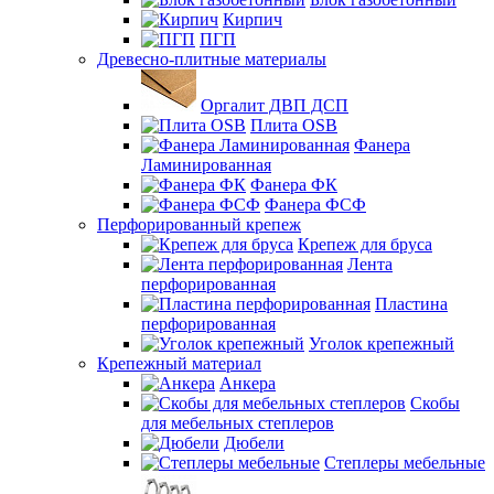
Кирпич
ПГП
Древесно-плитные материалы
Оргалит ДВП ДСП
Плита OSB
Фанера
Ламинированная
Фанера ФК
Фанера ФСФ
Перфорированный крепеж
Крепеж для бруса
Лента
перфорированная
Пластина
перфорированная
Уголок крепежный
Крепежный материал
Анкера
Скобы
для мебельных степлеров
Дюбели
Степлеры мебельные