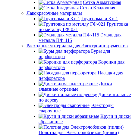
Сетка Арматурная
Сетка Кладочная
Лакокрасочные материалы
Грунт-эмали 3 в 1
Грунтовка
по металлу ГФ-021
Эмаль для
металла ПФ-115
Расходные материалы для Электроинструментов
Буры для
перфоратора
Коронки для
перфоратора
Насадки для
перфоратора
Диски
алмазные отрезные
Диски пильные
по дереву
Электроды
сварочные
Круги и диски
абразивные
Полотна для Электролобзиков (пилки)