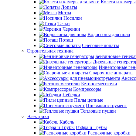
Колеса и камеры
Лопаты
Метла
Носилки
Тачки
Черенки
Водосгоны для пола
Поташ
Снеговые лопаты
Строительная техника
Бензиновые генер
Дизельные генерат
Инверторные ген
Сварочные аппараты
Аксесс
Бетоносмесители
Компрессоры
Лебедки
Пилы цепные
Пневмоинструмент
Тепловые пушки
Электрика
Кабель
Гофра и Трубы
Распаячные коробки