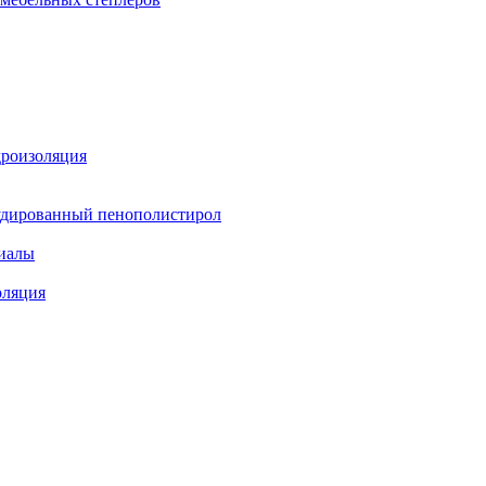
дроизоляция
удированный пенополистирол
иалы
оляция