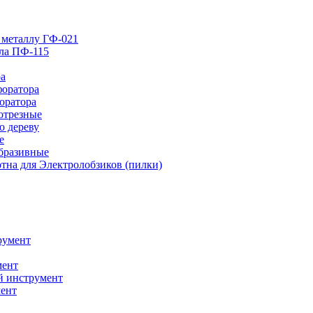
 металлу ГФ-021
лла ПФ-115
ра
форатора
оратора
отрезные
о дереву
е
абразивные
тна для Электролобзиков (пилки)
румент
мент
й инструмент
ент