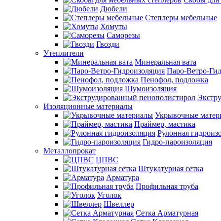
Дюбели
Степлеры мебельные
Хомуты
Саморезы
Гвозди
Утеплители
Минеральная вата
Паро-Ветро-Ги
Пенофол, подложка
Шумоизоляция
Экстр
Изоляционные материалы
Укрывочные матер
Праймер, мастика
Рулонная гидроиз
Гидро-пароизоляция
Металлопрокат
ЦПВС
Штукатурная сетка
Арматура
Профильная труба
Уголок
Швеллер
Сетка Арматурная