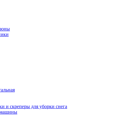
зоны
ники
тальная
и и скреперы для уборки снега
 машины