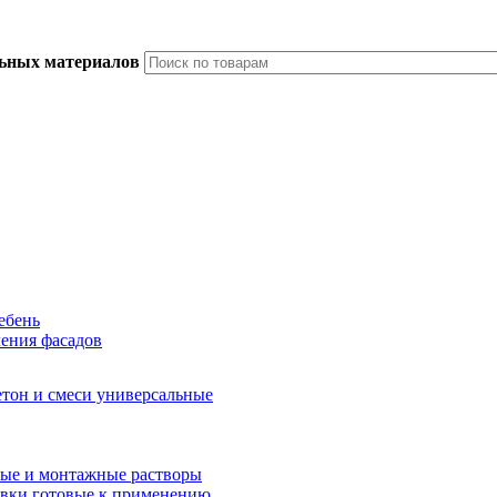
льных материалов
ебень
ления фасадов
тон и смеси универсальные
ые и монтажные растворы
вки готовые к применению