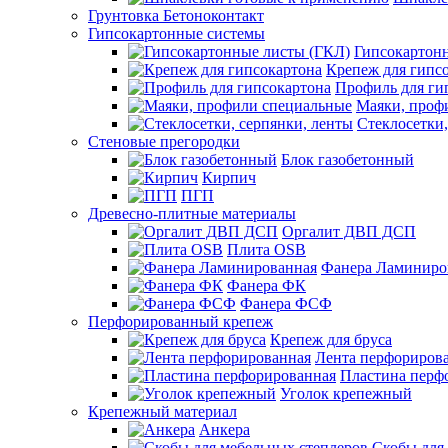
Грунтовка Бетоноконтакт
Гипсокартонные системы
Гипсокартон
Крепеж для гипс
Профиль для ги
Маяки, проф
Стеклосетки,
Стеновые прегородки
Блок газобетонный
Кирпич
ПГП
Древесно-плитные материалы
Оргалит ДВП ДСП
Плита OSB
Фанера Ламиниро
Фанера ФК
Фанера ФСФ
Перфорированный крепеж
Крепеж для бруса
Лента перфориров
Пластина перф
Уголок крепежный
Крепежный материал
Анкера
Скобы для