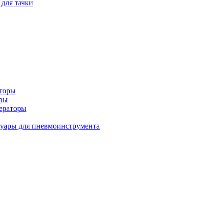
 для тачки
аторы
оры
ераторы
уары для пневмоинструмента