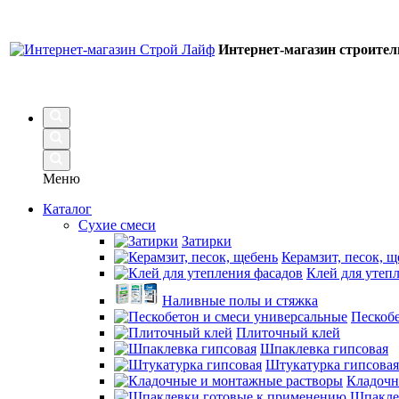
Интернет-магазин строите
Меню
Каталог
Сухие смеси
Затирки
Керамзит, песок, щ
Клей для утеп
Наливные полы и стяжка
Пескобе
Плиточный клей
Шпаклевка гипсовая
Штукатурка гипсовая
Кладочн
Шпакле