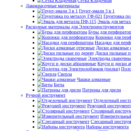
Сетка Кладочная
Лакокрасочные материалы
Грунт-эмали 3 в 1
Грунтовка по
Эмаль для мета
Расходные материалы для Электроинструментов
Буры для перфорато
Коронки для пер
Насадки для перф
Диски алмазные 
Диски пильные п
Электроды сварочны
Круги и диски 
Поло
Сверла
Чашки алмазные
Биты
Патроны для дрели
Ручной инструмент
Отделочный инст
Режущий инструмент
Столярный инстру
Измерительны
Слесарный инструм
Наборы инструмента