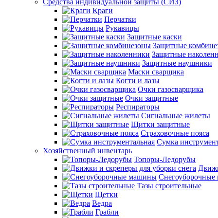
Средства индивидуальной защиты (СИЗ)
Краги
Перчатки
Рукавицы
Защитные каски
Защитные комбине
Защитные наколен
Защитные наушники
Маски сварщика
Когти и лазы
Очки газосварщика
Очки защитные
Респираторы
Сигнальные жилеты
Щитки защитные
Страховочные пояса
Сумка инструмен
Хозяйственный инвентарь
Топоры-Ледорубы
Движк
Снегоуборочные
Тазы строительные
Щетки
Ведра
Грабли