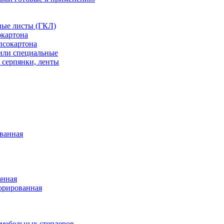
ные листы (ГКЛ)
окартона
псокартона
или специальные
 серпянки, ленты
ванная
анная
орированная
 мебельных степлеров