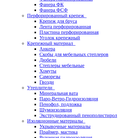
Фанера ФК
Фанера ФСФ
Перфорированный крепеж
Крепеж для бруса
Лента перфорированная
Пластина перфорированная
Уголок крепежный
Крепежный материал
Анкера
Скобы для мебельных степлеров
Дюбели
Степлеры мебельные
Хомуты
Саморезы
Гвозди
Утеплители
Минеральная вата
Паро-Ветро-Гидроизоляция
Пенофол, подложка
Шумоизоляция
Экструдированный пенополистирол
Изоляционные материалы
Укрывочные материалы
Праймер, мастика
Рулонная гидроизоляция