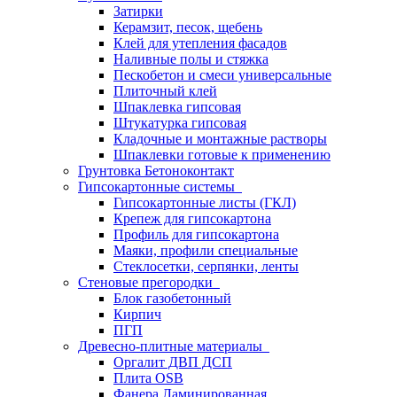
Затирки
Керамзит, песок, щебень
Клей для утепления фасадов
Наливные полы и стяжка
Пескобетон и смеси универсальные
Плиточный клей
Шпаклевка гипсовая
Штукатурка гипсовая
Кладочные и монтажные растворы
Шпаклевки готовые к применению
Грунтовка Бетоноконтакт
Гипсокартонные системы
Гипсокартонные листы (ГКЛ)
Крепеж для гипсокартона
Профиль для гипсокартона
Маяки, профили специальные
Стеклосетки, серпянки, ленты
Стеновые прегородки
Блок газобетонный
Кирпич
ПГП
Древесно-плитные материалы
Оргалит ДВП ДСП
Плита OSB
Фанера Ламинированная