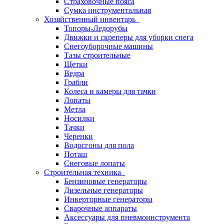
Страховочные пояса
Сумка инструментальная
Хозяйственный инвентарь
Топоры-Ледорубы
Движки и скреперы для уборки снега
Снегоуборочные машины
Тазы строительные
Щетки
Ведра
Грабли
Колеса и камеры для тачки
Лопаты
Метла
Носилки
Тачки
Черенки
Водосгоны для пола
Поташ
Снеговые лопаты
Строительная техника
Бензиновые генераторы
Дизельные генераторы
Инверторные генераторы
Сварочные аппараты
Аксессуары для пневмоинструмента