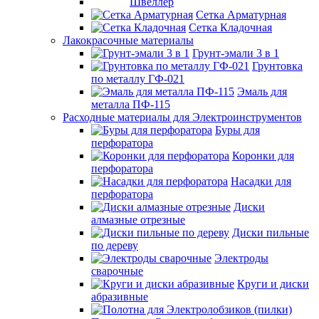
Швеллер
Сетка Арматурная
Сетка Кладочная
Лакокрасочные материалы
Грунт-эмали 3 в 1
Грунтовка
по металлу ГФ-021
Эмаль для
металла ПФ-115
Расходные материалы для Электроинструментов
Буры для
перфоратора
Коронки для
перфоратора
Насадки для
перфоратора
Диски
алмазные отрезные
Диски пильные
по дереву
Электроды
сварочные
Круги и диски
абразивные