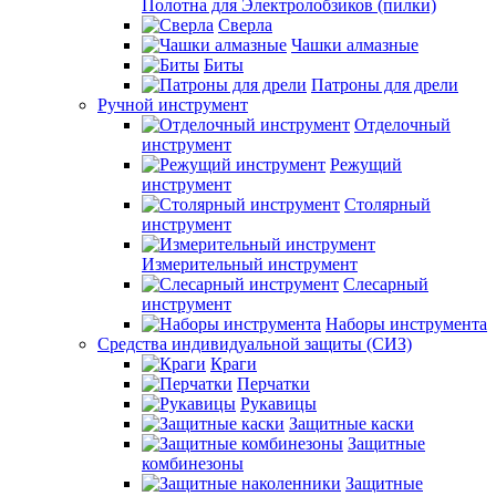
Полотна для Электролобзиков (пилки)
Сверла
Чашки алмазные
Биты
Патроны для дрели
Ручной инструмент
Отделочный
инструмент
Режущий
инструмент
Столярный
инструмент
Измерительный инструмент
Слесарный
инструмент
Наборы инструмента
Средства индивидуальной защиты (СИЗ)
Краги
Перчатки
Рукавицы
Защитные каски
Защитные
комбинезоны
Защитные