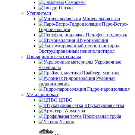
Саморезы
Гвозди
Утеплители
Минеральная вата
Паро-Ветро-
Гидроизоляция
Пенофол, подложка
Шумоизоляция
Экструдированный пенополистирол
Изоляционные материалы
Укрывочные
материалы
Праймер, мастика
Рулонная
гидроизоляция
Гидро-пароизоляция
Металлопрокат
ЦПВС
Штукатурная сетка
Арматура
Профильная труба
Уголок