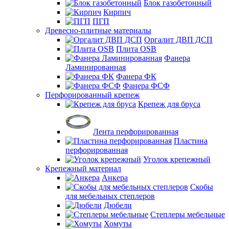
Блок газобетонный
Кирпич
ПГП
Древесно-плитные материалы
Оргалит ДВП ДСП
Плита OSB
Фанера
Ламинированная
Фанера ФК
Фанера ФСФ
Перфорированный крепеж
Крепеж для бруса
Лента перфорированная
Пластина
перфорированная
Уголок крепежный
Крепежный материал
Анкера
Скобы
для мебельных степлеров
Дюбели
Степлеры мебельные
Хомуты