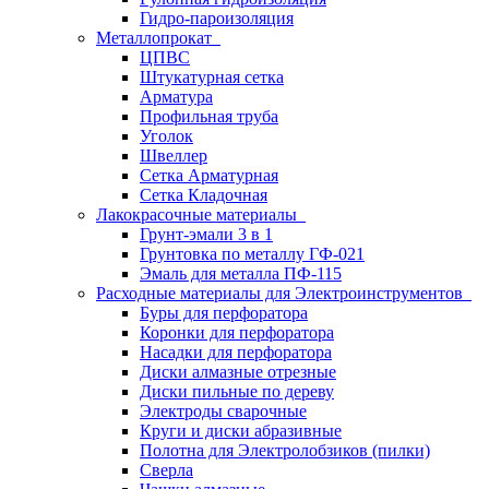
Гидро-пароизоляция
Металлопрокат
ЦПВС
Штукатурная сетка
Арматура
Профильная труба
Уголок
Швеллер
Сетка Арматурная
Сетка Кладочная
Лакокрасочные материалы
Грунт-эмали 3 в 1
Грунтовка по металлу ГФ-021
Эмаль для металла ПФ-115
Расходные материалы для Электроинструментов
Буры для перфоратора
Коронки для перфоратора
Насадки для перфоратора
Диски алмазные отрезные
Диски пильные по дереву
Электроды сварочные
Круги и диски абразивные
Полотна для Электролобзиков (пилки)
Сверла