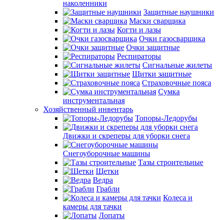
наколенники
Защитные наушники
Маски сварщика
Когти и лазы
Очки газосварщика
Очки защитные
Респираторы
Сигнальные жилеты
Щитки защитные
Страховочные пояса
Сумка
инструментальная
Хозяйственный инвентарь
Топоры-Ледорубы
Движки и скреперы для уборки снега
Снегоуборочные машины
Тазы строительные
Щетки
Ведра
Грабли
Колеса и
камеры для тачки
Лопаты