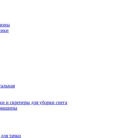
зоны
ники
тальная
и и скреперы для уборки снега
 машины
 для тачки