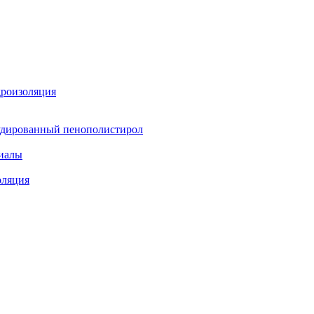
дроизоляция
удированный пенополистирол
иалы
оляция