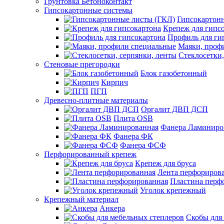
Грунтовка Бетоноконтакт
Гипсокартонные системы
Гипсокартон
Крепеж для гипс
Профиль для ги
Маяки, проф
Стеклосетки,
Стеновые прегородки
Блок газобетонный
Кирпич
ПГП
Древесно-плитные материалы
Оргалит ДВП ДСП
Плита OSB
Фанера Ламиниро
Фанера ФК
Фанера ФСФ
Перфорированный крепеж
Крепеж для бруса
Лента перфориров
Пластина перф
Уголок крепежный
Крепежный материал
Анкера
Скобы для