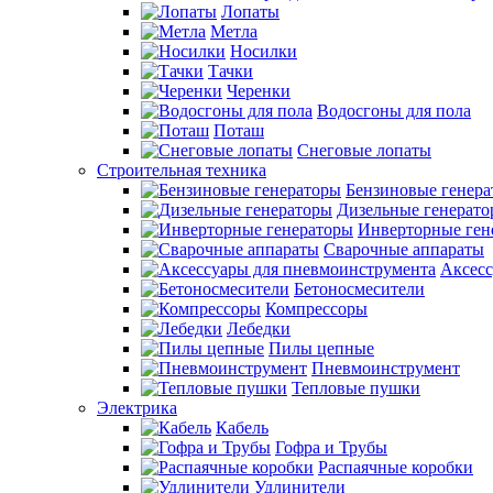
Лопаты
Метла
Носилки
Тачки
Черенки
Водосгоны для пола
Поташ
Снеговые лопаты
Строительная техника
Бензиновые генер
Дизельные генерат
Инверторные ген
Сварочные аппараты
Аксесс
Бетоносмесители
Компрессоры
Лебедки
Пилы цепные
Пневмоинструмент
Тепловые пушки
Электрика
Кабель
Гофра и Трубы
Распаячные коробки
Удлинители