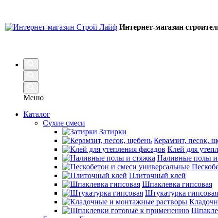
Интернет-магазин строите
Меню
Каталог
Сухие смеси
Затирки
Керамзит, песок, щ
Клей для утеп
Наливные полы и
Пескобе
Плиточный клей
Шпаклевка гипсовая
Штукатурка гипсовая
Кладочн
Шпакле