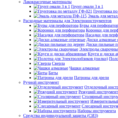
Лакокрасочные материалы
Грунт-эмали 3 в 1
Грунтовка по
Эмаль для мета
Расходные материалы для Электроинструментов
Буры для перфорато
Коронки для пер
Насадки для перф
Диски алмазные 
Диски пильные п
Электроды сварочны
Круги и диски 
Поло
Сверла
Чашки алмазные
Биты
Патроны для дрели
Ручной инструмент
Отделочный инст
Режущий инструмент
Столярный инстру
Измерительны
Слесарный инструм
Наборы инструмента
Средства индивидуальной защиты (СИЗ)