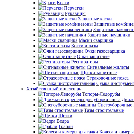
Краги
Перчатки
Рукавицы
Защитные каски
Защитные комбине
Защитные наколен
Защитные наушники
Маски сварщика
Когти и лазы
Очки газосварщика
Очки защитные
Респираторы
Сигнальные жилеты
Щитки защитные
Страховочные пояса
Сумка инструмен
Хозяйственный инвентарь
Топоры-Ледорубы
Движк
Снегоуборочные
Тазы строительные
Щетки
Ведра
Грабли
Колеса и камеры