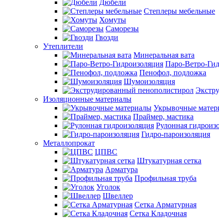
Дюбели
Степлеры мебельные
Хомуты
Саморезы
Гвозди
Утеплители
Минеральная вата
Паро-Ветро-Ги
Пенофол, подложка
Шумоизоляция
Экстр
Изоляционные материалы
Укрывочные матер
Праймер, мастика
Рулонная гидроиз
Гидро-пароизоляция
Металлопрокат
ЦПВС
Штукатурная сетка
Арматура
Профильная труба
Уголок
Швеллер
Сетка Арматурная
Сетка Кладочная