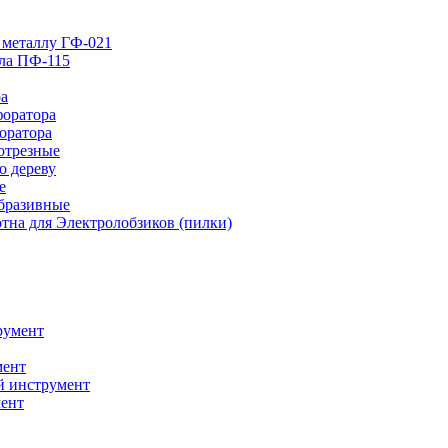
 металлу ГФ-021
лла ПФ-115
ра
форатора
оратора
отрезные
о дереву
е
абразивные
тна для Электролобзиков (пилки)
румент
мент
й инструмент
ент