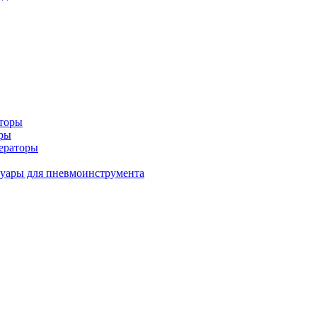
аторы
оры
ераторы
уары для пневмоинструмента