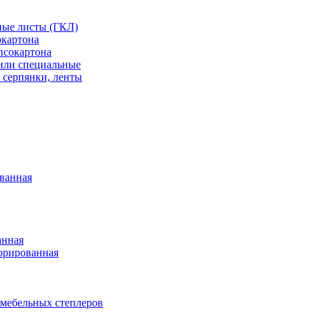
ные листы (ГКЛ)
окартона
псокартона
или специальные
 серпянки, ленты
ванная
анная
орированная
 мебельных степлеров