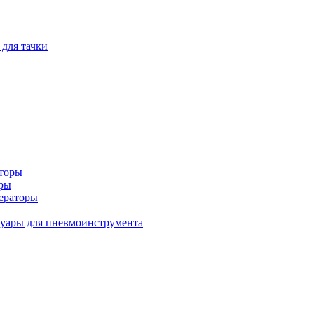
 для тачки
аторы
оры
ераторы
уары для пневмоинструмента