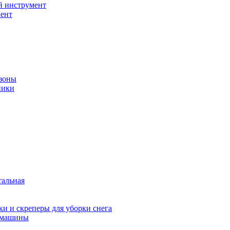
й инструмент
ент
зоны
ники
тальная
и и скреперы для уборки снега
 машины