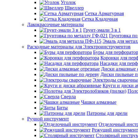
Уголок
Швеллер
Сетка Арматурная
Сетка Кладочная
Лакокрасочные материалы
Грунт-эмали 3 в 1
Грунтовка по
Эмаль для мета
Расходные материалы для Электроинструментов
Буры для перфорато
Коронки для пер
Насадки для перф
Диски алмазные 
Диски пильные п
Электроды сварочны
Круги и диски 
Поло
Сверла
Чашки алмазные
Биты
Патроны для дрели
Ручной инструмент
Отделочный инст
Режущий инструмент
Столярный инстру