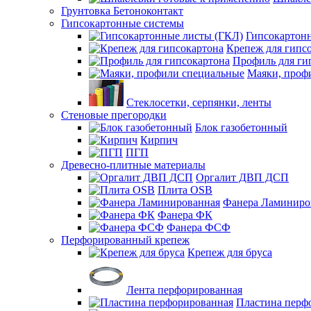
Грунтовка Бетоноконтакт
Гипсокартонные системы
Гипсокартон
Крепеж для гипс
Профиль для ги
Маяки, проф
Стеклосетки, серпянки, ленты
Стеновые прегородки
Блок газобетонный
Кирпич
ПГП
Древесно-плитные материалы
Оргалит ДВП ДСП
Плита OSB
Фанера Ламиниро
Фанера ФК
Фанера ФСФ
Перфорированный крепеж
Крепеж для бруса
Лента перфорированная
Пластина перф