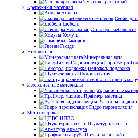
Уголок крепежный
Крепежный материал
Анкера
Скобы для
Дюбели
Степлеры мебельные
Хомуты
Саморезы
Гвозди
Утеплители
Минеральная вата
Паро-Ветро-Ги
Пенофол, подложка
Шумоизоляция
Экстр
Изоляционные материалы
Укрывочные матер
Праймер, мастика
Рулонная гидроиз
Гидро-пароизоляция
Металлопрокат
ЦПВС
Штукатурная сетка
Арматура
Профильная труба