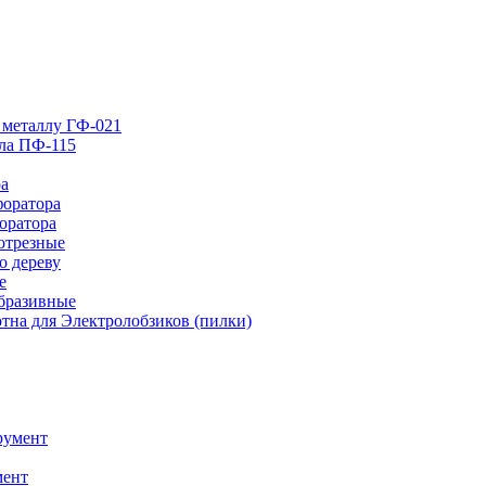
 металлу ГФ-021
лла ПФ-115
ра
форатора
оратора
отрезные
о дереву
е
абразивные
тна для Электролобзиков (пилки)
румент
мент