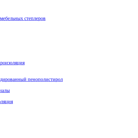
 мебельных степлеров
дроизоляция
удированный пенополистирол
иалы
оляция