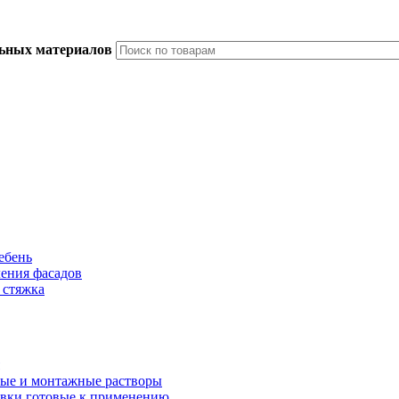
льных материалов
ебень
ления фасадов
 стяжка
ые и монтажные растворы
вки готовые к применению