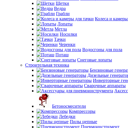
Щетки
Ведра
Грабли
Колеса и камеры
Лопаты
Метла
Носилки
Тачки
Черенки
Водосгоны для пола
Поташ
Снеговые лопаты
Строительная техника
Бензиновые генер
Дизельные генерат
Инверторные ген
Сварочные аппараты
Аксесс
Бетоносмесители
Компрессоры
Лебедки
Пилы цепные
Пневмоинструмент