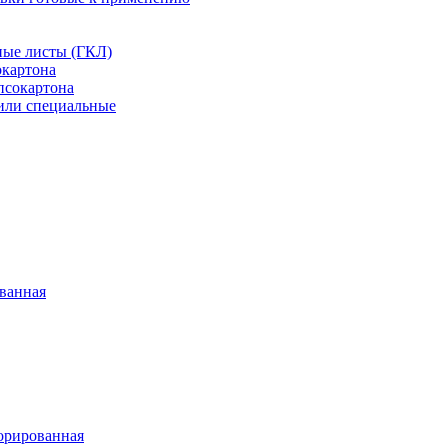
ные листы (ГКЛ)
окартона
псокартона
или специальные
ванная
орированная