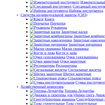
Измерительны
Слесарный инструм
Наборы инструмента
Средства индивидуальной защиты (СИЗ)
Краги
Перчатки
Рукавицы
Защитные каски
Защитные комбине
Защитные наколен
Защитные наушники
Маски сварщика
Когти и лазы
Очки газосварщика
Очки защитные
Респираторы
Сигнальные жилеты
Щитки защитные
Страховочные пояса
Сумка инструмен
Хозяйственный инвентарь
Топоры-Ледорубы
Движк
Снегоуборочные
Тазы строительные