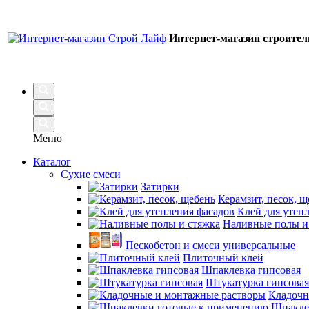
Интернет-магазин строите
Меню
Каталог
Сухие смеси
Затирки
Керамзит, песок, щ
Клей для утеп
Наливные полы и
Пескобетон и смеси универсальные
Плиточный клей
Шпаклевка гипсовая
Штукатурка гипсовая
Кладочн
Шпакле