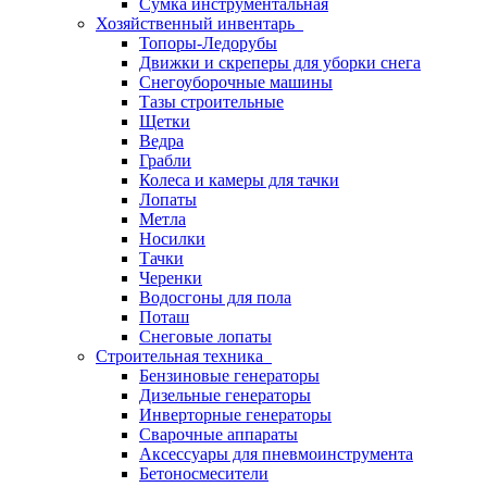
Сумка инструментальная
Хозяйственный инвентарь
Топоры-Ледорубы
Движки и скреперы для уборки снега
Снегоуборочные машины
Тазы строительные
Щетки
Ведра
Грабли
Колеса и камеры для тачки
Лопаты
Метла
Носилки
Тачки
Черенки
Водосгоны для пола
Поташ
Снеговые лопаты
Строительная техника
Бензиновые генераторы
Дизельные генераторы
Инверторные генераторы
Сварочные аппараты
Аксессуары для пневмоинструмента
Бетоносмесители