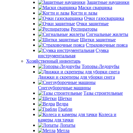
Защитные наушники
Маски сварщика
Когти и лазы
Очки газосварщика
Очки защитные
Респираторы
Сигнальные жилеты
Щитки защитные
Страховочные пояса
Сумка
инструментальная
Хозяйственный инвентарь
Топоры-Ледорубы
Движки и скреперы для уборки снега
Снегоуборочные машины
Тазы строительные
Щетки
Ведра
Грабли
Колеса и
камеры для тачки
Лопаты
Метла