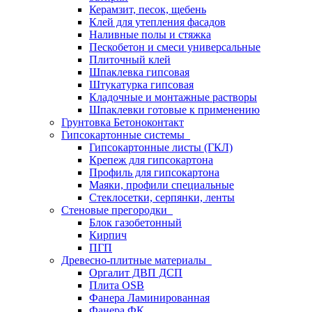
Керамзит, песок, щебень
Клей для утепления фасадов
Наливные полы и стяжка
Пескобетон и смеси универсальные
Плиточный клей
Шпаклевка гипсовая
Штукатурка гипсовая
Кладочные и монтажные растворы
Шпаклевки готовые к применению
Грунтовка Бетоноконтакт
Гипсокартонные системы
Гипсокартонные листы (ГКЛ)
Крепеж для гипсокартона
Профиль для гипсокартона
Маяки, профили специальные
Стеклосетки, серпянки, ленты
Стеновые прегородки
Блок газобетонный
Кирпич
ПГП
Древесно-плитные материалы
Оргалит ДВП ДСП
Плита OSB
Фанера Ламинированная
Фанера ФК