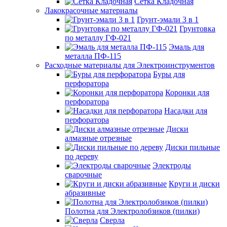
Сетка Кладочная
Лакокрасочные материалы
Грунт-эмали 3 в 1
Грунтовка
по металлу ГФ-021
Эмаль для
металла ПФ-115
Расходные материалы для Электроинструментов
Буры для
перфоратора
Коронки для
перфоратора
Насадки для
перфоратора
Диски
алмазные отрезные
Диски пильные
по дереву
Электроды
сварочные
Круги и диски
абразивные
Полотна для Электролобзиков (пилки)
Сверла