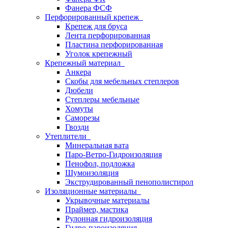
Фанера ФСФ
Перфорированный крепеж
Крепеж для бруса
Лента перфорированная
Пластина перфорированная
Уголок крепежный
Крепежный материал
Анкера
Скобы для мебельных степлеров
Дюбели
Степлеры мебельные
Хомуты
Саморезы
Гвозди
Утеплители
Минеральная вата
Паро-Ветро-Гидроизоляция
Пенофол, подложка
Шумоизоляция
Экструдированный пенополистирол
Изоляционные материалы
Укрывочные материалы
Праймер, мастика
Рулонная гидроизоляция
Гидро-пароизоляция