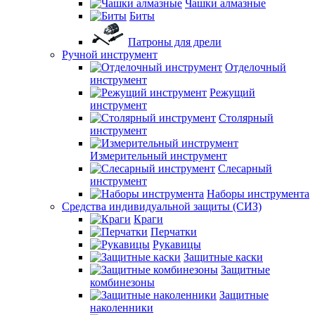
Чашки алмазные
Биты
Патроны для дрели
Ручной инструмент
Отделочный
инструмент
Режущий
инструмент
Столярный
инструмент
Измерительный инструмент
Слесарный
инструмент
Наборы инструмента
Средства индивидуальной защиты (СИЗ)
Краги
Перчатки
Рукавицы
Защитные каски
Защитные
комбинезоны
Защитные
наколенники