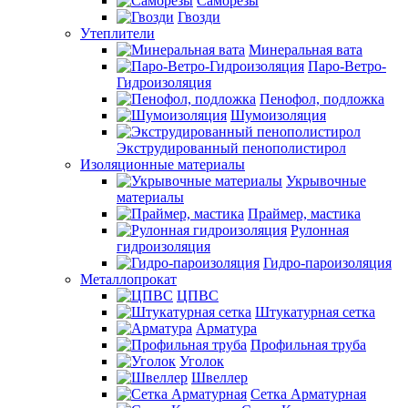
Саморезы
Гвозди
Утеплители
Минеральная вата
Паро-Ветро-
Гидроизоляция
Пенофол, подложка
Шумоизоляция
Экструдированный пенополистирол
Изоляционные материалы
Укрывочные
материалы
Праймер, мастика
Рулонная
гидроизоляция
Гидро-пароизоляция
Металлопрокат
ЦПВС
Штукатурная сетка
Арматура
Профильная труба
Уголок
Швеллер
Сетка Арматурная