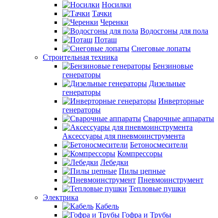
Носилки
Тачки
Черенки
Водосгоны для пола
Поташ
Снеговые лопаты
Строительная техника
Бензиновые
генераторы
Дизельные
генераторы
Инверторные
генераторы
Сварочные аппараты
Аксессуары для пневмоинструмента
Бетоносмесители
Компрессоры
Лебедки
Пилы цепные
Пневмоинструмент
Тепловые пушки
Электрика
Кабель
Гофра и Трубы