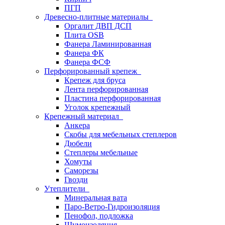
ПГП
Древесно-плитные материалы
Оргалит ДВП ДСП
Плита OSB
Фанера Ламинированная
Фанера ФК
Фанера ФСФ
Перфорированный крепеж
Крепеж для бруса
Лента перфорированная
Пластина перфорированная
Уголок крепежный
Крепежный материал
Анкера
Скобы для мебельных степлеров
Дюбели
Степлеры мебельные
Хомуты
Саморезы
Гвозди
Утеплители
Минеральная вата
Паро-Ветро-Гидроизоляция
Пенофол, подложка
Шумоизоляция