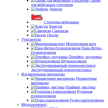
Скобы
для мебельных степлеров
Дюбели
Степлеры мебельные
Хомуты
Саморезы
Гвозди
Утеплители
Минеральная вата
Паро-Ветро-
Гидроизоляция
Пенофол, подложка
Шумоизоляция
Экструдированный пенополистирол
Изоляционные материалы
Укрывочные
материалы
Праймер, мастика
Рулонная
гидроизоляция
Гидро-пароизоляция
Металлопрокат