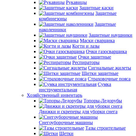
Рукавицы
Защитные каски
Защитные
комбинезоны
Защитные
наколенники
Защитные наушники
Маски сварщика
Когти и лазы
Очки газосварщика
Очки защитные
Респираторы
Сигнальные жилеты
Щитки защитные
Страховочные пояса
Сумка
инструментальная
Хозяйственный инвентарь
Топоры-Ледорубы
Движки и скреперы для уборки снега
Снегоуборочные машины
Тазы строительные
Щетки