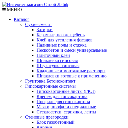
МЕНЮ
Каталог
Сухие смеси
Затирки
Керамзит, песок, щебень
Клей для утепления фасадов
Наливные полы и стяжка
Пескобетон и смеси универсальные
Плиточный клей
Шпаклевка гипсовая
Штукатурка гипсовая
Кладочные и монтажные растворы
Шпаклевки готовые к применению
Грунтовка Бетоноконтакт
Гипсокартонные системы
Гипсокартонные листы (ГКЛ)
Крепеж для гипсокартона
Профиль для гипсокартона
Маяки, профили специальные
Стеклосетки, серпянки, ленты
Стеновые прегородки
Блок газобетонный
Кирпич