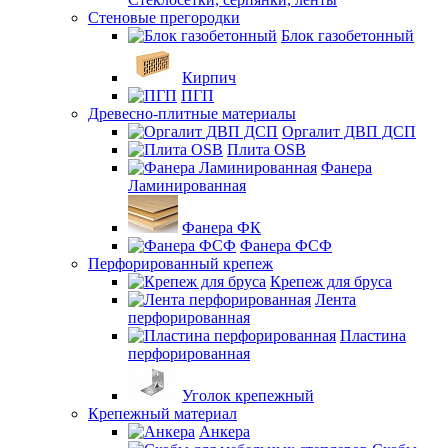
Стеновые прегородки
Блок газобетонный
Кирпич
ПГП
Древесно-плитные материалы
Оргалит ДВП ДСП
Плита OSB
Фанера
Ламинированная
Фанера ФК
Фанера ФСФ
Перфорированный крепеж
Крепеж для бруса
Лента
перфорированная
Пластина
перфорированная
Уголок крепежный
Крепежный материал
Анкера