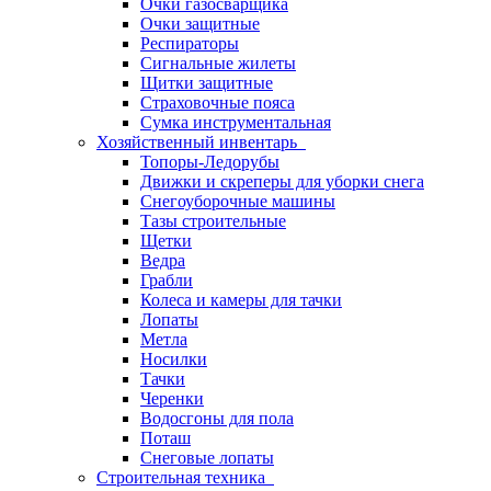
Очки газосварщика
Очки защитные
Респираторы
Сигнальные жилеты
Щитки защитные
Страховочные пояса
Сумка инструментальная
Хозяйственный инвентарь
Топоры-Ледорубы
Движки и скреперы для уборки снега
Снегоуборочные машины
Тазы строительные
Щетки
Ведра
Грабли
Колеса и камеры для тачки
Лопаты
Метла
Носилки
Тачки
Черенки
Водосгоны для пола
Поташ
Снеговые лопаты
Строительная техника