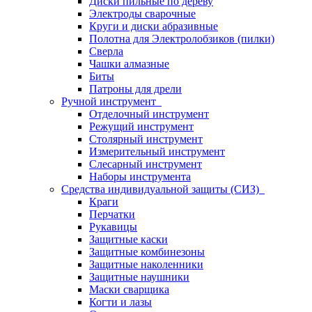
Диски пильные по дереву
Электроды сварочные
Круги и диски абразивные
Полотна для Электролобзиков (пилки)
Сверла
Чашки алмазные
Биты
Патроны для дрели
Ручной инструмент
Отделочный инструмент
Режущий инструмент
Столярный инструмент
Измерительный инструмент
Слесарный инструмент
Наборы инструмента
Средства индивидуальной защиты (СИЗ)
Краги
Перчатки
Рукавицы
Защитные каски
Защитные комбинезоны
Защитные наколенники
Защитные наушники
Маски сварщика
Когти и лазы