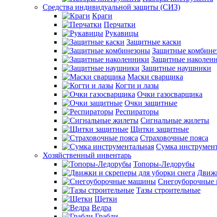
Средства индивидуальной защиты (СИЗ)
Краги
Перчатки
Рукавицы
Защитные каски
Защитные комбине
Защитные наколен
Защитные наушники
Маски сварщика
Когти и лазы
Очки газосварщика
Очки защитные
Респираторы
Сигнальные жилеты
Щитки защитные
Страховочные пояса
Сумка инструмен
Хозяйственный инвентарь
Топоры-Ледорубы
Движк
Снегоуборочные
Тазы строительные
Щетки
Ведра
Грабли