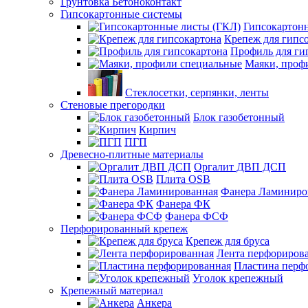
Грунтовка Бетоноконтакт
Гипсокартонные системы
Гипсокартон
Крепеж для гипс
Профиль для ги
Маяки, проф
Стеклосетки, серпянки, ленты
Стеновые прегородки
Блок газобетонный
Кирпич
ПГП
Древесно-плитные материалы
Оргалит ДВП ДСП
Плита OSB
Фанера Ламиниро
Фанера ФК
Фанера ФСФ
Перфорированный крепеж
Крепеж для бруса
Лента перфориров
Пластина перф
Уголок крепежный
Крепежный материал
Анкера