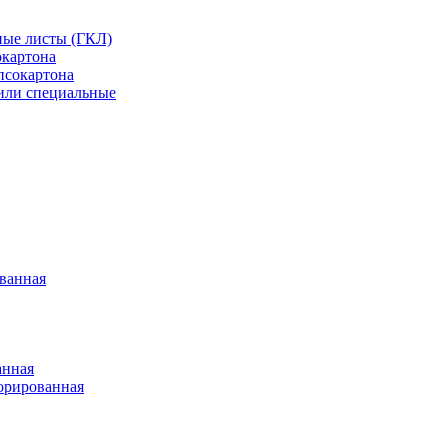
ные листы (ГКЛ)
окартона
псокартона
или специальные
ванная
анная
орированная