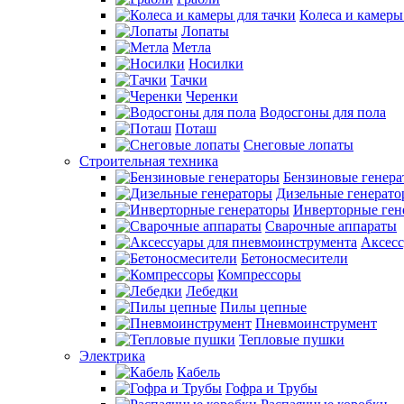
Колеса и камеры
Лопаты
Метла
Носилки
Тачки
Черенки
Водосгоны для пола
Поташ
Снеговые лопаты
Строительная техника
Бензиновые генер
Дизельные генерат
Инверторные ген
Сварочные аппараты
Аксесс
Бетоносмесители
Компрессоры
Лебедки
Пилы цепные
Пневмоинструмент
Тепловые пушки
Электрика
Кабель
Гофра и Трубы