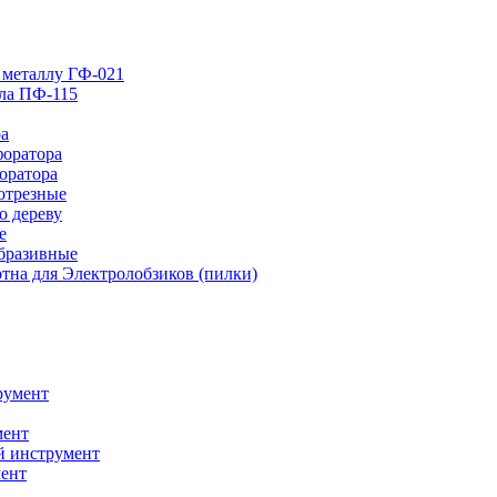
 металлу ГФ-021
лла ПФ-115
ра
форатора
оратора
отрезные
о дереву
е
абразивные
тна для Электролобзиков (пилки)
румент
мент
й инструмент
ент