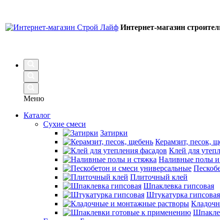
Интернет-магазин строите
Меню
Каталог
Сухие смеси
Затирки
Керамзит, песок, щ
Клей для утеп
Наливные полы и
Пескобе
Плиточный клей
Шпаклевка гипсовая
Штукатурка гипсовая
Кладочн
Шпакле