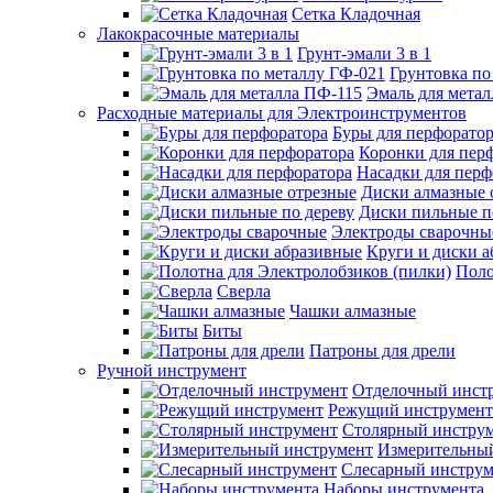
Сетка Кладочная
Лакокрасочные материалы
Грунт-эмали 3 в 1
Грунтовка по
Эмаль для мета
Расходные материалы для Электроинструментов
Буры для перфорато
Коронки для пер
Насадки для перф
Диски алмазные 
Диски пильные п
Электроды сварочны
Круги и диски 
Поло
Сверла
Чашки алмазные
Биты
Патроны для дрели
Ручной инструмент
Отделочный инст
Режущий инструмент
Столярный инстру
Измерительны
Слесарный инструм
Наборы инструмента