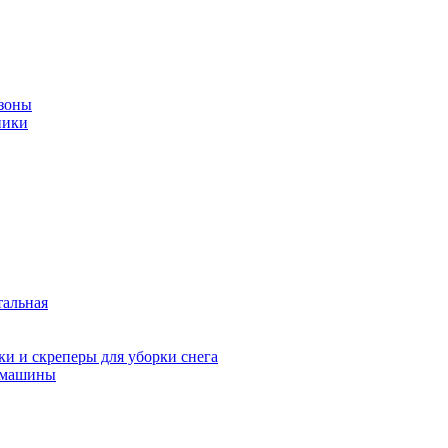
зоны
ники
тальная
и и скреперы для уборки снега
 машины