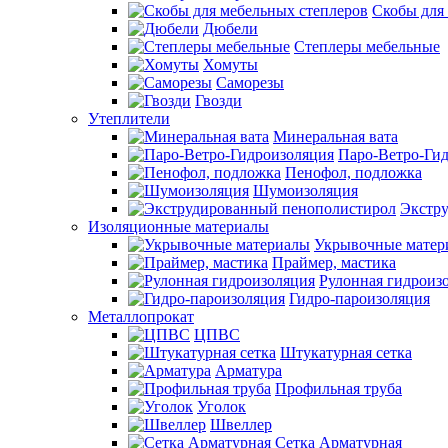
Скобы для
Дюбели
Степлеры мебельные
Хомуты
Саморезы
Гвозди
Утеплители
Минеральная вата
Паро-Ветро-Ги
Пенофол, подложка
Шумоизоляция
Экстр
Изоляционные материалы
Укрывочные матер
Праймер, мастика
Рулонная гидроиз
Гидро-пароизоляция
Металлопрокат
ЦПВС
Штукатурная сетка
Арматура
Профильная труба
Уголок
Швеллер
Сетка Арматурная