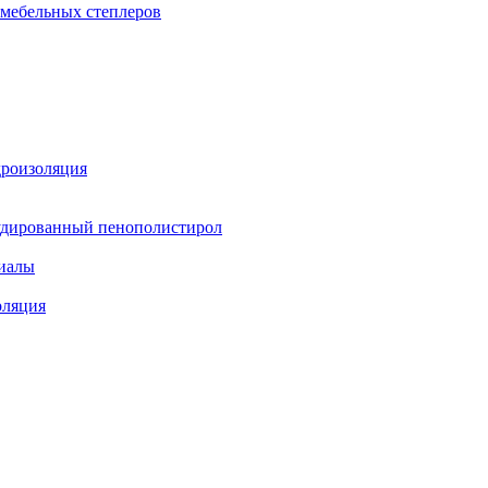
 мебельных степлеров
дроизоляция
удированный пенополистирол
иалы
оляция