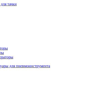
 для тачки
аторы
оры
ераторы
уары для пневмоинструмента