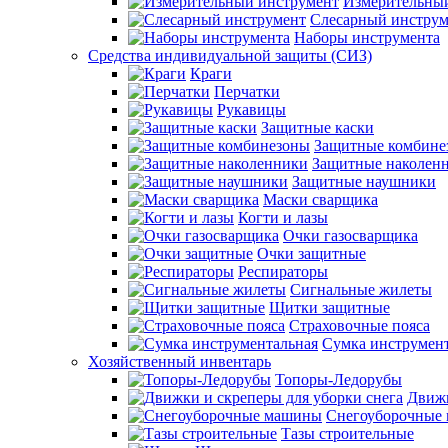
Измерительны
Слесарный инструм
Наборы инструмента
Средства индивидуальной защиты (СИЗ)
Краги
Перчатки
Рукавицы
Защитные каски
Защитные комбине
Защитные наколен
Защитные наушники
Маски сварщика
Когти и лазы
Очки газосварщика
Очки защитные
Респираторы
Сигнальные жилеты
Щитки защитные
Страховочные пояса
Сумка инструмен
Хозяйственный инвентарь
Топоры-Ледорубы
Движк
Снегоуборочные
Тазы строительные