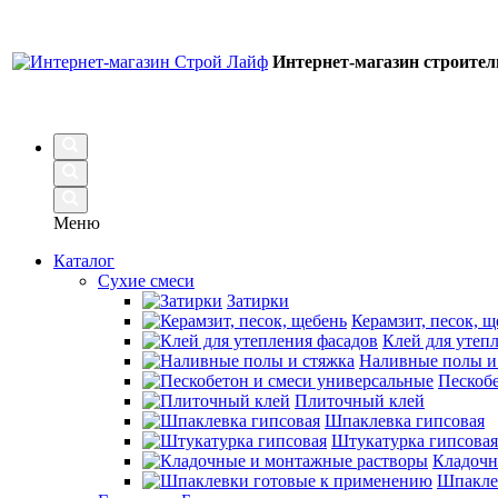
Интернет-магазин строите
Меню
Каталог
Сухие смеси
Затирки
Керамзит, песок, щ
Клей для утеп
Наливные полы и
Пескобе
Плиточный клей
Шпаклевка гипсовая
Штукатурка гипсовая
Кладочн
Шпакле