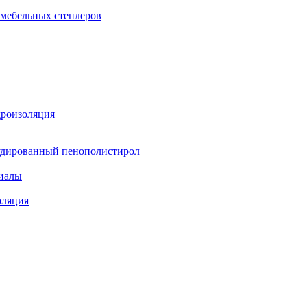
 мебельных степлеров
дроизоляция
удированный пенополистирол
иалы
оляция