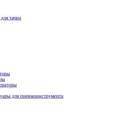
 для тачки
аторы
оры
ераторы
уары для пневмоинструмента