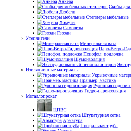
Анкера
Скобы для
Дюбели
Степлеры мебельные
Хомуты
Саморезы
Гвозди
Утеплители
Минеральная вата
Паро-Ветро-Ги
Пенофол, подложка
Шумоизоляция
Экстр
Изоляционные материалы
Укрывочные матер
Праймер, мастика
Рулонная гидроиз
Гидро-пароизоляция
Металлопрокат
ЦПВС
Штукатурная сетка
Арматура
Профильная труба
Уголок