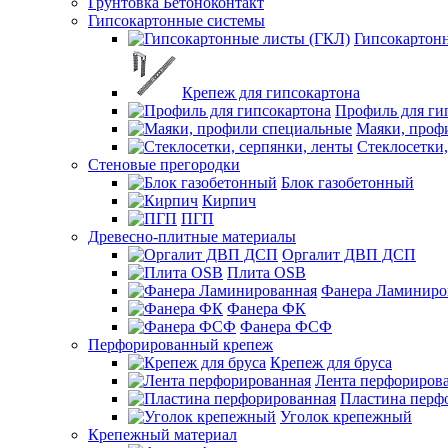
Грунтовка Бетоноконтакт
Гипсокартонные системы
Гипсокартон
Крепеж для гипсокартона
Профиль для ги
Маяки, проф
Стеклосетки,
Стеновые прегородки
Блок газобетонный
Кирпич
ПГП
Древесно-плитные материалы
Оргалит ДВП ДСП
Плита OSB
Фанера Ламиниро
Фанера ФК
Фанера ФСФ
Перфорированный крепеж
Крепеж для бруса
Лента перфориров
Пластина перф
Уголок крепежный
Крепежный материал