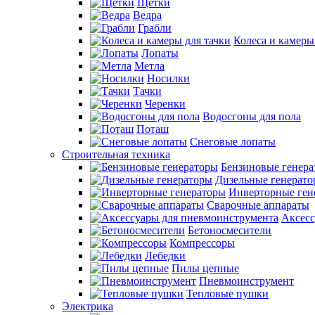
Щетки
Ведра
Грабли
Колеса и камеры
Лопаты
Метла
Носилки
Тачки
Черенки
Водосгоны для пола
Поташ
Снеговые лопаты
Строительная техника
Бензиновые генер
Дизельные генерат
Инверторные ген
Сварочные аппараты
Аксесс
Бетоносмесители
Компрессоры
Лебедки
Пилы цепные
Пневмоинструмент
Тепловые пушки
Электрика