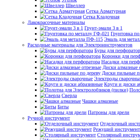
Швеллер
Сетка Арматурная
Сетка Кладочная
Лакокрасочные материалы
Грунт-эмали 3 в 1
Грунтовка по
Эмаль для мета
Расходные материалы для Электроинструментов
Буры для перфорато
Коронки для пер
Насадки для перф
Диски алмазные 
Диски пильные п
Электроды сварочны
Круги и диски 
Поло
Сверла
Чашки алмазные
Биты
Патроны для дрели
Ручной инструмент
Отделочный инст
Режущий инструмент
Столярный инстру