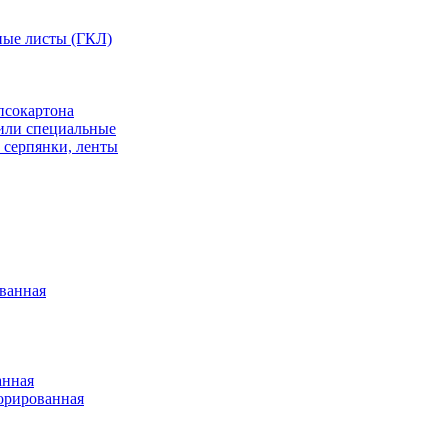
ные листы (ГКЛ)
псокартона
или специальные
 серпянки, ленты
ванная
анная
орированная