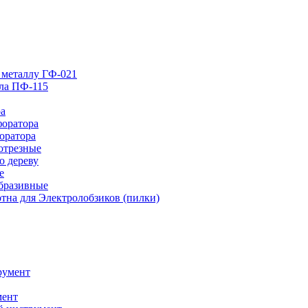
 металлу ГФ-021
лла ПФ-115
ра
форатора
оратора
отрезные
о дереву
е
абразивные
тна для Электролобзиков (пилки)
румент
мент