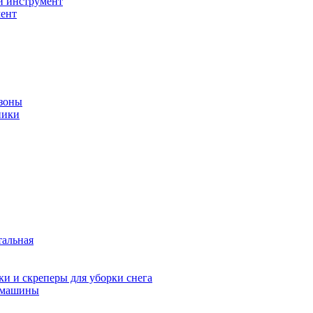
й инструмент
ент
зоны
ники
тальная
и и скреперы для уборки снега
 машины