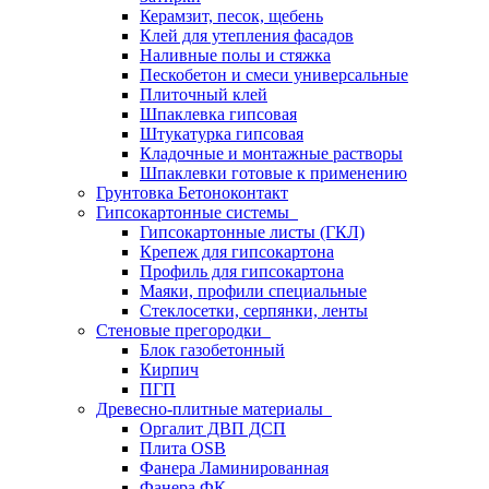
Керамзит, песок, щебень
Клей для утепления фасадов
Наливные полы и стяжка
Пескобетон и смеси универсальные
Плиточный клей
Шпаклевка гипсовая
Штукатурка гипсовая
Кладочные и монтажные растворы
Шпаклевки готовые к применению
Грунтовка Бетоноконтакт
Гипсокартонные системы
Гипсокартонные листы (ГКЛ)
Крепеж для гипсокартона
Профиль для гипсокартона
Маяки, профили специальные
Стеклосетки, серпянки, ленты
Стеновые прегородки
Блок газобетонный
Кирпич
ПГП
Древесно-плитные материалы
Оргалит ДВП ДСП
Плита OSB
Фанера Ламинированная
Фанера ФК