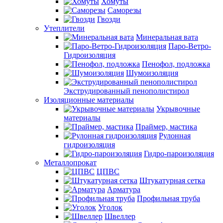
Хомуты
Саморезы
Гвозди
Утеплители
Минеральная вата
Паро-Ветро-
Гидроизоляция
Пенофол, подложка
Шумоизоляция
Экструдированный пенополистирол
Изоляционные материалы
Укрывочные
материалы
Праймер, мастика
Рулонная
гидроизоляция
Гидро-пароизоляция
Металлопрокат
ЦПВС
Штукатурная сетка
Арматура
Профильная труба
Уголок
Швеллер