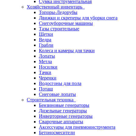
Сумка инструментальная
Хозяйственный инвентарь
Топоры-Ледорубы
Движки и скреперы для уборки снега
Снегоуборочные машины
Тазы строительные
Щетки
Ведра
Грабли
Колеса и камеры для тачки
Лопаты
Метла
Носилки
Тачки
Черенки
Водосгоны для пола
Поташ
Снеговые лопаты
Строительная техника
Бензиновые генераторы
Дизельные генераторы
Инверторные генераторы
Сварочные аппараты
Аксессуары для пневмоинструмента
Бетоносмесители