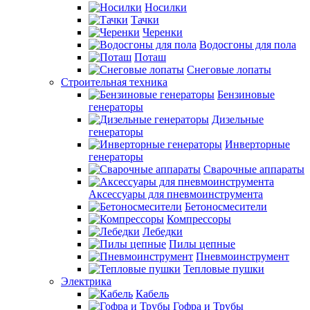
Носилки
Тачки
Черенки
Водосгоны для пола
Поташ
Снеговые лопаты
Строительная техника
Бензиновые
генераторы
Дизельные
генераторы
Инверторные
генераторы
Сварочные аппараты
Аксессуары для пневмоинструмента
Бетоносмесители
Компрессоры
Лебедки
Пилы цепные
Пневмоинструмент
Тепловые пушки
Электрика
Кабель
Гофра и Трубы