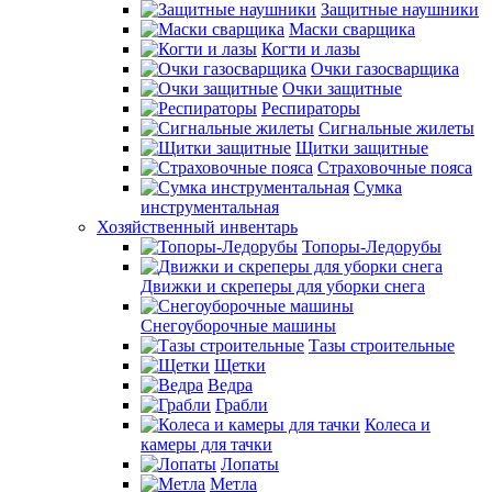
Защитные наушники
Маски сварщика
Когти и лазы
Очки газосварщика
Очки защитные
Респираторы
Сигнальные жилеты
Щитки защитные
Страховочные пояса
Сумка
инструментальная
Хозяйственный инвентарь
Топоры-Ледорубы
Движки и скреперы для уборки снега
Снегоуборочные машины
Тазы строительные
Щетки
Ведра
Грабли
Колеса и
камеры для тачки
Лопаты
Метла