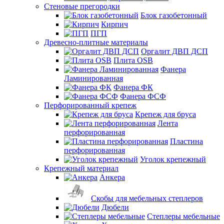
Стеновые прегородки
Блок газобетонный
Кирпич
ПГП
Древесно-плитные материалы
Оргалит ДВП ДСП
Плита OSB
Фанера
Ламинированная
Фанера ФК
Фанера ФСФ
Перфорированный крепеж
Крепеж для бруса
Лента
перфорированная
Пластина
перфорированная
Уголок крепежный
Крепежный материал
Анкера
Скобы для мебельных степлеров
Дюбели
Степлеры мебельные