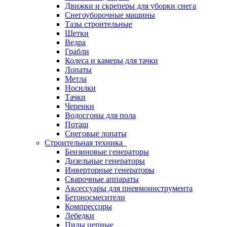
Движки и скреперы для уборки снега
Снегоуборочные машины
Тазы строительные
Щетки
Ведра
Грабли
Колеса и камеры для тачки
Лопаты
Метла
Носилки
Тачки
Черенки
Водосгоны для пола
Поташ
Снеговые лопаты
Строительная техника
Бензиновые генераторы
Дизельные генераторы
Инверторные генераторы
Сварочные аппараты
Аксессуары для пневмоинструмента
Бетоносмесители
Компрессоры
Лебедки
Пилы цепные