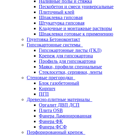
Наливные полы и стяжка
Пескобетон и смеси универсальные
Плиточный клей
Шпаклевка гипсовая
Штукатурка гипсовая
Кладочные и монтажные растворы
Шпаклевки готовые к применению
Грунтовка Бетоноконтакт
Гипсокартонные системы
Гипсокартонные листы (ГКЛ)
Крепеж для гипсокартона
Профиль для гипсокартона
Маяки, профили специальные
Стеклосетки, серпянки, ленты
Стеновые прегородки
Блок газобетонный
Кирпич
ПГП
Древесно-плитные материалы
Оргалит ДВП ДСП
Плита OSB
Фанера Ламинированная
Фанера ФК
Фанера ФСФ
Перфорированный крепеж