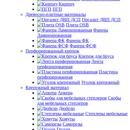
Кирпич
ПГП
Древесно-плитные материалы
Оргалит ДВП ДСП
Плита OSB
Фанера
Ламинированная
Фанера ФК
Фанера ФСФ
Перфорированный крепеж
Крепеж для бруса
Лента
перфорированная
Пластина
перфорированная
Уголок крепежный
Крепежный материал
Анкера
Скобы
для мебельных степлеров
Дюбели
Степлеры мебельные
Хомуты
Саморезы
Гвозди