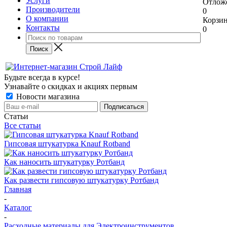
Услуги
Отлож
Производители
0
О компании
Корзи
Контакты
0
Будьте всегда в курсе!
Узнавайте о скидках и акциях первым
Новости магазина
Статьи
Все статьи
Гипсовая штукатурка Knauf Rotband
Как наносить штукатурку Ротбанд
Как развести гипсовую штукатурку Ротбанд
Главная
-
Каталог
-
Расходные материалы для Электроинструментов