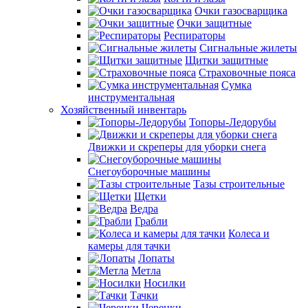
Очки газосварщика
Очки защитные
Респираторы
Сигнальные жилеты
Щитки защитные
Страховочные пояса
Сумка
инструментальная
Хозяйственный инвентарь
Топоры-Ледорубы
Движки и скреперы для уборки снега
Снегоуборочные машины
Тазы строительные
Щетки
Ведра
Грабли
Колеса и
камеры для тачки
Лопаты
Метла
Носилки
Тачки
Черенки