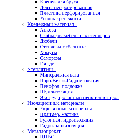
Крепеж для бруса
Лента перфорированная
Пластина перфорированная
Уголок крепежный
Крепежный материал
Анкера
Скобы для мебельных степлеров
Дюбели
Степлеры мебельные
Хомуты
Саморезы
Гвозди
Утеплители
Минеральная вата
Паро-Ветро-Гидроизоляция
Пенофол, подложка
Шумоизоляция
Экструдированный пенополистирол
Изоляционные материалы
Укрывочные материалы
Праймер, мастика
Рулонная гидроизоляция
Гидро-пароизоляция
Металлопрокат
ЦПВС