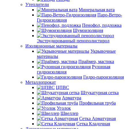
Утеплители
Минеральная вата
Паро-Ветро-
Гидроизоляция
Пенофол, подложка
Шумоизоляция
Экструдированный пенополистирол
Изоляционные материалы
Укрывочные
материалы
Праймер, мастика
Рулонная
гидроизоляция
Гидро-пароизоляция
Металлопрокат
ЦПВС
Штукатурная сетка
Арматура
Профильная труба
Уголок
Швеллер
Сетка Арматурная
Сетка Кладочная
Лакокрасочные материалы