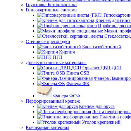
Грунтовка Бетоноконтакт
Гипсокартонные системы
Гипсокартон
Крепеж для гипс
Профиль для ги
Маяки, проф
Стеклосетки,
Стеновые прегородки
Блок газобетонный
Кирпич
ПГП
Древесно-плитные материалы
Оргалит ДВП ДСП
Плита OSB
Фанера Ламиниро
Фанера ФК
Фанера ФСФ
Перфорированный крепеж
Крепеж для бруса
Лента перфориров
Пластина перф
Уголок крепежный
Крепежный материал