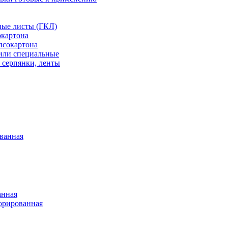
ные листы (ГКЛ)
окартона
псокартона
или специальные
 серпянки, ленты
ванная
анная
орированная