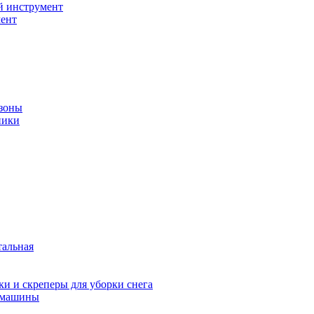
й инструмент
ент
зоны
ники
тальная
и и скреперы для уборки снега
 машины