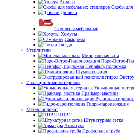
Анкера
Скобы для
Дюбели
Степлеры мебельные
Хомуты
Саморезы
Гвозди
Утеплители
Минеральная вата
Паро-Ветро-Ги
Пенофол, подложка
Шумоизоляция
Экстр
Изоляционные материалы
Укрывочные матер
Праймер, мастика
Рулонная гидроиз
Гидро-пароизоляция
Металлопрокат
ЦПВС
Штукатурная сетка
Арматура
Профильная труба