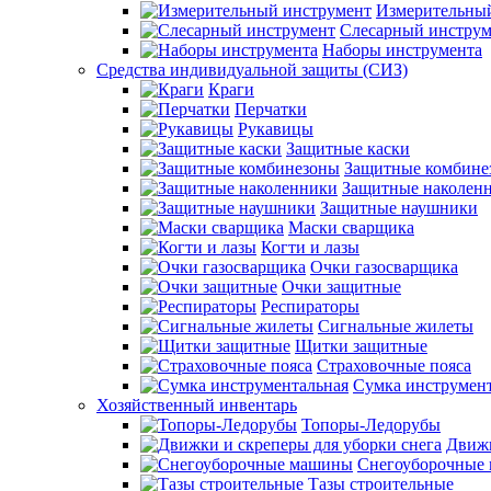
Измерительны
Слесарный инструм
Наборы инструмента
Средства индивидуальной защиты (СИЗ)
Краги
Перчатки
Рукавицы
Защитные каски
Защитные комбине
Защитные наколен
Защитные наушники
Маски сварщика
Когти и лазы
Очки газосварщика
Очки защитные
Респираторы
Сигнальные жилеты
Щитки защитные
Страховочные пояса
Сумка инструмен
Хозяйственный инвентарь
Топоры-Ледорубы
Движк
Снегоуборочные
Тазы строительные