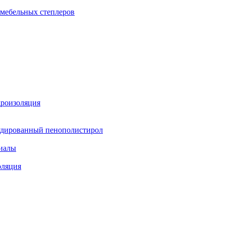
 мебельных степлеров
дроизоляция
удированный пенополистирол
иалы
оляция