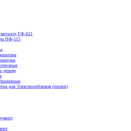
 металлу ГФ-021
лла ПФ-115
ра
форатора
оратора
отрезные
о дереву
е
абразивные
тна для Электролобзиков (пилки)
румент
мент