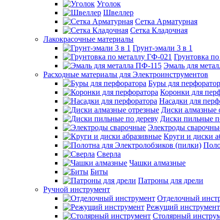
Уголок
Швеллер
Сетка Арматурная
Сетка Кладочная
Лакокрасочные материалы
Грунт-эмали 3 в 1
Грунтовка по
Эмаль для мета
Расходные материалы для Электроинструментов
Буры для перфорато
Коронки для пер
Насадки для перф
Диски алмазные 
Диски пильные п
Электроды сварочны
Круги и диски 
Поло
Сверла
Чашки алмазные
Биты
Патроны для дрели
Ручной инструмент
Отделочный инст
Режущий инструмент
Столярный инстру