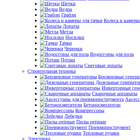
Щетки
Ведра
Грабли
Колеса и камеры
Лопаты
Метла
Носилки
Тачки
Черенки
Водосгоны для пола
Поташ
Снеговые лопаты
Строительная техника
Бензиновые генер
Дизельные генерат
Инверторные ген
Сварочные аппараты
Аксесс
Бетоносмесители
Компрессоры
Лебедки
Пилы цепные
Пневмоинструмент
Тепловые пушки
Электрика