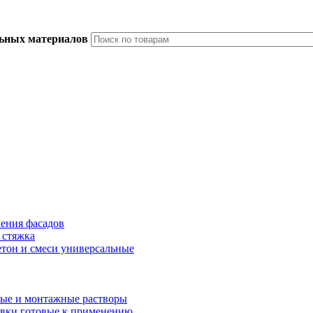
льных материалов
ления фасадов
 стяжка
тон и смеси универсальные
ые и монтажные растворы
вки готовые к применению