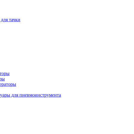
 для тачки
аторы
оры
ераторы
уары для пневмоинструмента