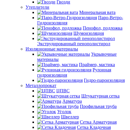
Гвозди
Утеплители
Минеральная вата
Паро-Ветро-
Гидроизоляция
Пенофол, подложка
Шумоизоляция
Экструдированный пенополистирол
Изоляционные материалы
Укрывочные
материалы
Праймер, мастика
Рулонная
гидроизоляция
Гидро-пароизоляция
Металлопрокат
ЦПВС
Штукатурная сетка
Арматура
Профильная труба
Уголок
Швеллер
Сетка Арматурная
Сетка Кладочная