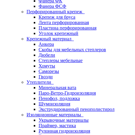
Фанера ФК
Фанера ФСФ
Перфорированный крепеж
Крепеж для бруса
Лента перфорированная
Пластина перфорированная
Уголок крепежный
Крепежный материал
Анкера
Скобы для мебельных степлеров
Дюбели
Степлеры мебельные
Хомуты
Саморезы
Гвозди
Утеплители
Минеральная вата
Паро-Ветро-Гидроизоляция
Пенофол, подложка
Шумоизоляция
Экструдированный пенополистирол
Изоляционные материалы
Укрывочные материалы
Праймер, мастика
Рулонная гидроизоляция