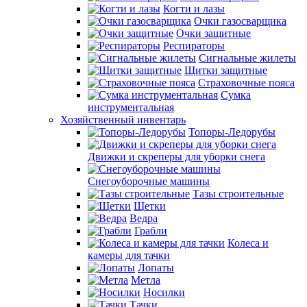
Когти и лазы
Очки газосварщика
Очки защитные
Респираторы
Сигнальные жилеты
Щитки защитные
Страховочные пояса
Сумка
инструментальная
Хозяйственный инвентарь
Топоры-Ледорубы
Движки и скреперы для уборки снега
Снегоуборочные машины
Тазы строительные
Щетки
Ведра
Грабли
Колеса и
камеры для тачки
Лопаты
Метла
Носилки
Тачки