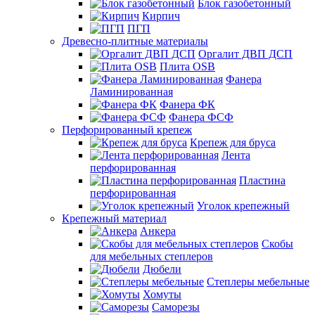
Блок газобетонный
Кирпич
ПГП
Древесно-плитные материалы
Оргалит ДВП ДСП
Плита OSB
Фанера
Ламинированная
Фанера ФК
Фанера ФСФ
Перфорированный крепеж
Крепеж для бруса
Лента
перфорированная
Пластина
перфорированная
Уголок крепежный
Крепежный материал
Анкера
Скобы
для мебельных степлеров
Дюбели
Степлеры мебельные
Хомуты
Саморезы