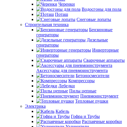
Черенки
Водосгоны для пола
Поташ
Снеговые лопаты
Строительная техника
Бензиновые
генераторы
Дизельные
генераторы
Инверторные
генераторы
Сварочные аппараты
Аксессуары для пневмоинструмента
Бетоносмесители
Компрессоры
Лебедки
Пилы цепные
Пневмоинструмент
Тепловые пушки
Электрика
Кабель
Гофра и Трубы
Распаячные коробки
Удлинители