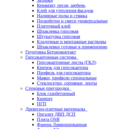
Затирки
Керамзит, песок, щебень
Клей для утепления фасадов
Наливные полы и стяжка
Пескобетон и смеси универсальные
Плиточный клей
Шпаклевка гипсовая
Штукатурка гипсовая
Кладочные и монтажные растворы
Шпаклевки готовые к применению
Грунтовка Бетоноконтакт
Гипсокартонные системы
Гипсокартонные листы (ГКЛ)
Крепеж для гипсокартона
Профиль для гипсокартона
Маяки, профили специальные
Стеклосетки, серпянки, ленты
Стеновые прегородки
Блок газобетонный
Кирпич
ПГП
Древесно-плитные материалы
Оргалит ДВП ДСП
Плита OSB
Фанера Ламинированная