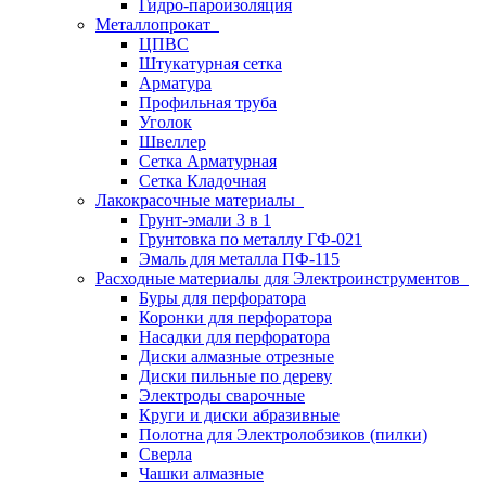
Гидро-пароизоляция
Металлопрокат
ЦПВС
Штукатурная сетка
Арматура
Профильная труба
Уголок
Швеллер
Сетка Арматурная
Сетка Кладочная
Лакокрасочные материалы
Грунт-эмали 3 в 1
Грунтовка по металлу ГФ-021
Эмаль для металла ПФ-115
Расходные материалы для Электроинструментов
Буры для перфоратора
Коронки для перфоратора
Насадки для перфоратора
Диски алмазные отрезные
Диски пильные по дереву
Электроды сварочные
Круги и диски абразивные
Полотна для Электролобзиков (пилки)
Сверла
Чашки алмазные