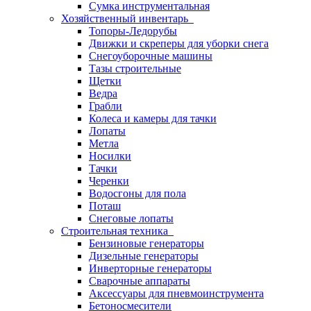
Сумка инструментальная
Хозяйственный инвентарь
Топоры-Ледорубы
Движки и скреперы для уборки снега
Снегоуборочные машины
Тазы строительные
Щетки
Ведра
Грабли
Колеса и камеры для тачки
Лопаты
Метла
Носилки
Тачки
Черенки
Водосгоны для пола
Поташ
Снеговые лопаты
Строительная техника
Бензиновые генераторы
Дизельные генераторы
Инверторные генераторы
Сварочные аппараты
Аксессуары для пневмоинструмента
Бетоносмесители