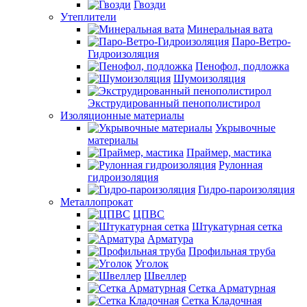
Гвозди
Утеплители
Минеральная вата
Паро-Ветро-
Гидроизоляция
Пенофол, подложка
Шумоизоляция
Экструдированный пенополистирол
Изоляционные материалы
Укрывочные
материалы
Праймер, мастика
Рулонная
гидроизоляция
Гидро-пароизоляция
Металлопрокат
ЦПВС
Штукатурная сетка
Арматура
Профильная труба
Уголок
Швеллер
Сетка Арматурная
Сетка Кладочная