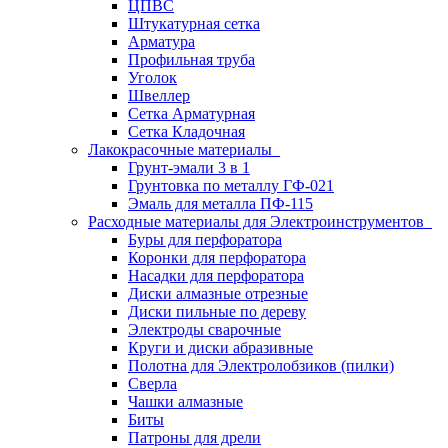
ЦПВС
Штукатурная сетка
Арматура
Профильная труба
Уголок
Швеллер
Сетка Арматурная
Сетка Кладочная
Лакокрасочные материалы
Грунт-эмали 3 в 1
Грунтовка по металлу ГФ-021
Эмаль для металла ПФ-115
Расходные материалы для Электроинструментов
Буры для перфоратора
Коронки для перфоратора
Насадки для перфоратора
Диски алмазные отрезные
Диски пильные по дереву
Электроды сварочные
Круги и диски абразивные
Полотна для Электролобзиков (пилки)
Сверла
Чашки алмазные
Биты
Патроны для дрели