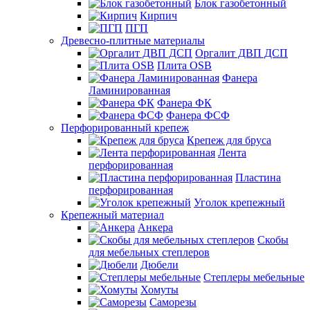
Блок газобетонный
Кирпич
ПГП
Древесно-плитные материалы
Оргалит ДВП ДСП
Плита OSB
Фанера
Ламинированная
Фанера ФК
Фанера ФСФ
Перфорированный крепеж
Крепеж для бруса
Лента
перфорированная
Пластина
перфорированная
Уголок крепежный
Крепежный материал
Анкера
Скобы
для мебельных степлеров
Дюбели
Степлеры мебельные
Хомуты
Саморезы