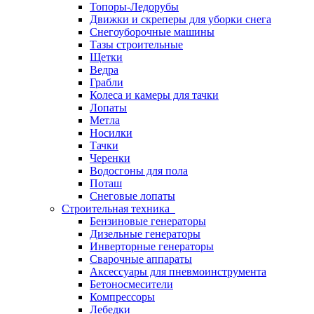
Топоры-Ледорубы
Движки и скреперы для уборки снега
Снегоуборочные машины
Тазы строительные
Щетки
Ведра
Грабли
Колеса и камеры для тачки
Лопаты
Метла
Носилки
Тачки
Черенки
Водосгоны для пола
Поташ
Снеговые лопаты
Строительная техника
Бензиновые генераторы
Дизельные генераторы
Инверторные генераторы
Сварочные аппараты
Аксессуары для пневмоинструмента
Бетоносмесители
Компрессоры
Лебедки