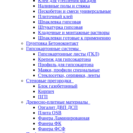
Клей для утепления фасадов
Наливные полы и стяжка
Пескобетон и смеси универсальные
Плиточный клей
Шпаклевка гипсовая
Штукатурка гипсовая
Кладочные и монтажные растворы
Шпаклевки готовые к применению
Грунтовка Бетоноконтакт
Гипсокартонные системы
Гипсокартонные листы (ГКЛ)
Крепеж для гипсокартона
Профиль для гипсокартона
Маяки, профили специальные
Стеклосетки, серпянки, ленты
Стеновые прегородки
Блок газобетонный
Кирпич
ПГП
Древесно-плитные материалы
Оргалит ДВП ДСП
Плита OSB
Фанера Ламинированная
Фанера ФК
Фанера ФСФ