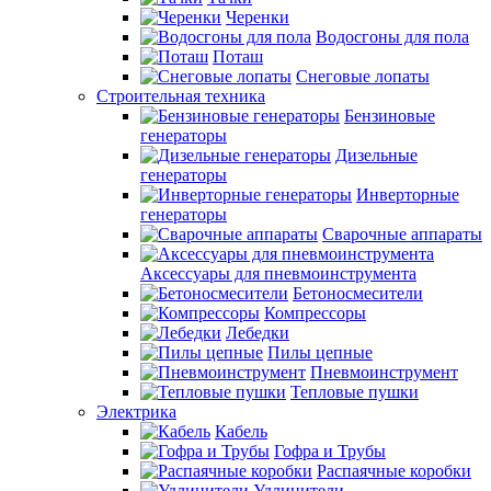
Черенки
Водосгоны для пола
Поташ
Снеговые лопаты
Строительная техника
Бензиновые
генераторы
Дизельные
генераторы
Инверторные
генераторы
Сварочные аппараты
Аксессуары для пневмоинструмента
Бетоносмесители
Компрессоры
Лебедки
Пилы цепные
Пневмоинструмент
Тепловые пушки
Электрика
Кабель
Гофра и Трубы
Распаячные коробки
Удлинители