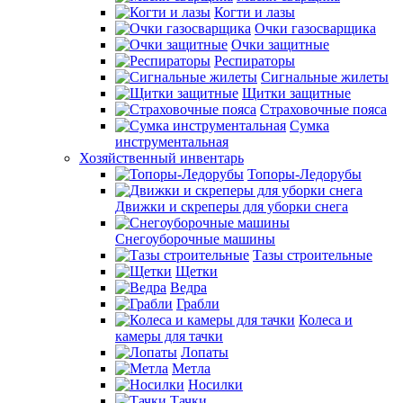
Когти и лазы
Очки газосварщика
Очки защитные
Респираторы
Сигнальные жилеты
Щитки защитные
Страховочные пояса
Сумка
инструментальная
Хозяйственный инвентарь
Топоры-Ледорубы
Движки и скреперы для уборки снега
Снегоуборочные машины
Тазы строительные
Щетки
Ведра
Грабли
Колеса и
камеры для тачки
Лопаты
Метла
Носилки
Тачки