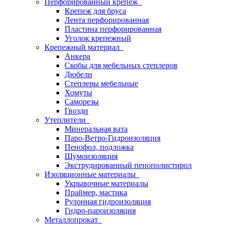
Перфорированный крепеж
Крепеж для бруса
Лента перфорированная
Пластина перфорированная
Уголок крепежный
Крепежный материал
Анкера
Скобы для мебельных степлеров
Дюбели
Степлеры мебельные
Хомуты
Саморезы
Гвозди
Утеплители
Минеральная вата
Паро-Ветро-Гидроизоляция
Пенофол, подложка
Шумоизоляция
Экструдированный пенополистирол
Изоляционные материалы
Укрывочные материалы
Праймер, мастика
Рулонная гидроизоляция
Гидро-пароизоляция
Металлопрокат