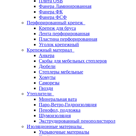
Плита OSB
Фанера Ламинированная
Фанера ФК
Фанера ФСФ
Перфорированный крепеж
Крепеж для бруса
Лента перфорированная
Пластина перфорированная
Уголок крепежный
Крепежный материал
Анкера
Скобы для мебельных степлеров
Дюбели
Степлеры мебельные
Хомуты
Саморезы
Гвозди
Утеплители
Минеральная вата
Паро-Ветро-Гидроизоляция
Пенофол, подложка
Шумоизоляция
Экструдированный пенополистирол
Изоляционные материалы
Укрывочные материалы