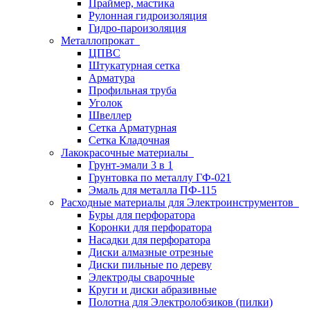
Праймер, мастика
Рулонная гидроизоляция
Гидро-пароизоляция
Металлопрокат
ЦПВС
Штукатурная сетка
Арматура
Профильная труба
Уголок
Швеллер
Сетка Арматурная
Сетка Кладочная
Лакокрасочные материалы
Грунт-эмали 3 в 1
Грунтовка по металлу ГФ-021
Эмаль для металла ПФ-115
Расходные материалы для Электроинструментов
Буры для перфоратора
Коронки для перфоратора
Насадки для перфоратора
Диски алмазные отрезные
Диски пильные по дереву
Электроды сварочные
Круги и диски абразивные
Полотна для Электролобзиков (пилки)