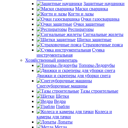
Защитные наушники
Маски сварщика
Когти и лазы
Очки газосварщика
Очки защитные
Респираторы
Сигнальные жилеты
Щитки защитные
Страховочные пояса
Сумка
инструментальная
Хозяйственный инвентарь
Топоры-Ледорубы
Движки и скреперы для уборки снега
Снегоуборочные машины
Тазы строительные
Щетки
Ведра
Грабли
Колеса и
камеры для тачки
Лопаты
Метла