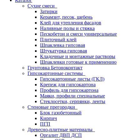
Каталог
Сухие смеси
Затирки
Керамзит, песок, щебень
Клей для утепления фасадов
Наливные полы и стяжка
Пескобетон и смеси универсальные
Плиточный клей
Шпаклевка гипсовая
Штукатурка гипсовая
Кладочные и монтажные растворы
Шпаклевки готовые к применению
Грунтовка Бетоноконтакт
Гипсокартонные системы
Гипсокартонные листы (ГКЛ)
Крепеж для гипсокартона
Профиль для гипсокартона
Маяки, профили специальные
Стеклосетки, серпянки, ленты
Стеновые прегородки
Блок газобетонный
Кирпич
ПГП
Древесно-плитные материалы
Оргалит ДВП ДСП