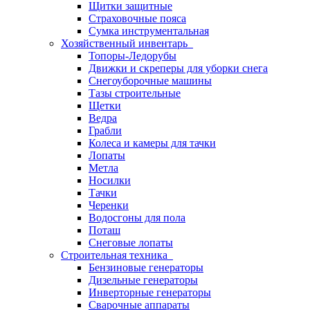
Щитки защитные
Страховочные пояса
Сумка инструментальная
Хозяйственный инвентарь
Топоры-Ледорубы
Движки и скреперы для уборки снега
Снегоуборочные машины
Тазы строительные
Щетки
Ведра
Грабли
Колеса и камеры для тачки
Лопаты
Метла
Носилки
Тачки
Черенки
Водосгоны для пола
Поташ
Снеговые лопаты
Строительная техника
Бензиновые генераторы
Дизельные генераторы
Инверторные генераторы
Сварочные аппараты