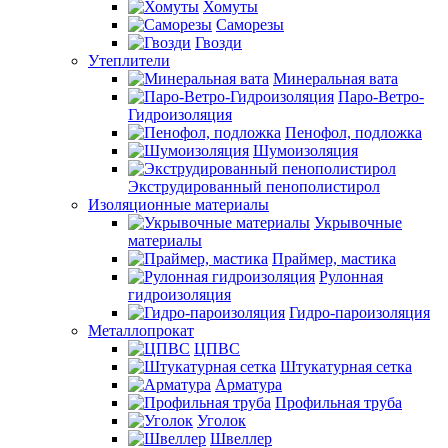
Хомуты
Саморезы
Гвозди
Утеплители
Минеральная вата
Паро-Ветро-
Гидроизоляция
Пенофол, подложка
Шумоизоляция
Экструдированный пенополистирол
Изоляционные материалы
Укрывочные
материалы
Праймер, мастика
Рулонная
гидроизоляция
Гидро-пароизоляция
Металлопрокат
ЦПВС
Штукатурная сетка
Арматура
Профильная труба
Уголок
Швеллер