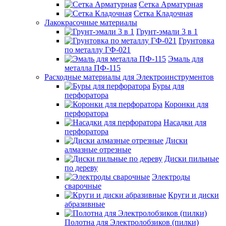
Сетка Арматурная
Сетка Кладочная
Лакокрасочные материалы
Грунт-эмали 3 в 1
Грунтовка
по металлу ГФ-021
Эмаль для
металла ПФ-115
Расходные материалы для Электроинструментов
Буры для
перфоратора
Коронки для
перфоратора
Насадки для
перфоратора
Диски
алмазные отрезные
Диски пильные
по дереву
Электроды
сварочные
Круги и диски
абразивные
Полотна для Электролобзиков (пилки)