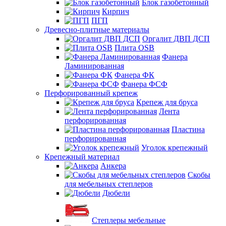
Блок газобетонный
Кирпич
ПГП
Древесно-плитные материалы
Оргалит ДВП ДСП
Плита OSB
Фанера
Ламинированная
Фанера ФК
Фанера ФСФ
Перфорированный крепеж
Крепеж для бруса
Лента
перфорированная
Пластина
перфорированная
Уголок крепежный
Крепежный материал
Анкера
Скобы
для мебельных степлеров
Дюбели
Степлеры мебельные