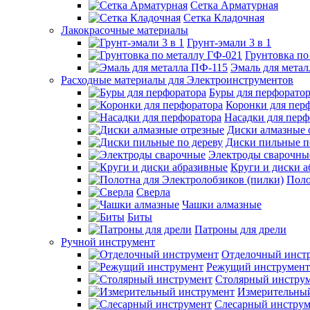
Сетка Арматурная
Сетка Кладочная
Лакокрасочные материалы
Грунт-эмали 3 в 1
Грунтовка по
Эмаль для мета
Расходные материалы для Электроинструментов
Буры для перфорато
Коронки для пер
Насадки для перф
Диски алмазные 
Диски пильные п
Электроды сварочны
Круги и диски 
Поло
Сверла
Чашки алмазные
Биты
Патроны для дрели
Ручной инструмент
Отделочный инст
Режущий инструмент
Столярный инстру
Измерительны
Слесарный инструм