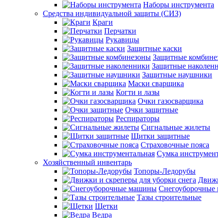
Наборы инструмента
Средства индивидуальной защиты (СИЗ)
Краги
Перчатки
Рукавицы
Защитные каски
Защитные комбине
Защитные наколен
Защитные наушники
Маски сварщика
Когти и лазы
Очки газосварщика
Очки защитные
Респираторы
Сигнальные жилеты
Щитки защитные
Страховочные пояса
Сумка инструмен
Хозяйственный инвентарь
Топоры-Ледорубы
Движк
Снегоуборочные
Тазы строительные
Щетки
Ведра