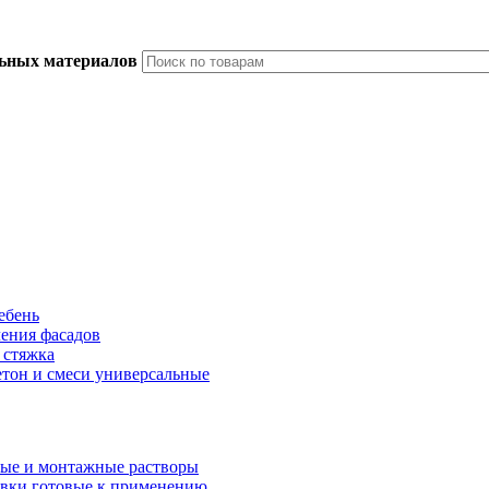
льных материалов
ебень
ления фасадов
 стяжка
тон и смеси универсальные
ые и монтажные растворы
вки готовые к применению