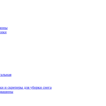
зоны
ники
тальная
и и скреперы для уборки снега
 машины