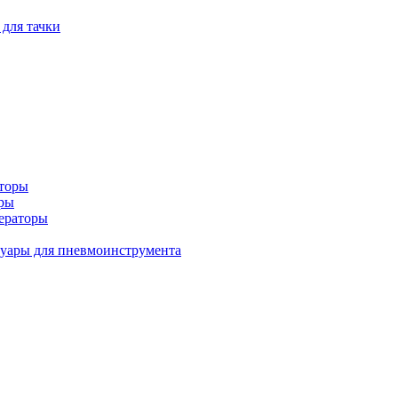
 для тачки
аторы
оры
ераторы
уары для пневмоинструмента