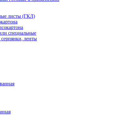
ные листы (ГКЛ)
окартона
псокартона
или специальные
 серпянки, ленты
ванная
анная