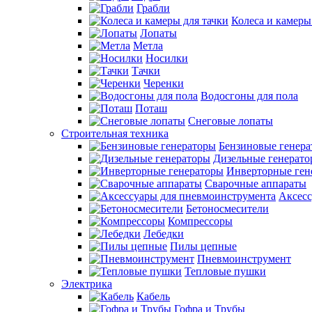
Грабли
Колеса и камеры
Лопаты
Метла
Носилки
Тачки
Черенки
Водосгоны для пола
Поташ
Снеговые лопаты
Строительная техника
Бензиновые генер
Дизельные генерат
Инверторные ген
Сварочные аппараты
Аксесс
Бетоносмесители
Компрессоры
Лебедки
Пилы цепные
Пневмоинструмент
Тепловые пушки
Электрика
Кабель
Гофра и Трубы