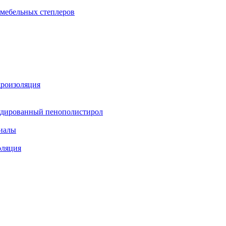
 мебельных степлеров
дроизоляция
удированный пенополистирол
иалы
оляция