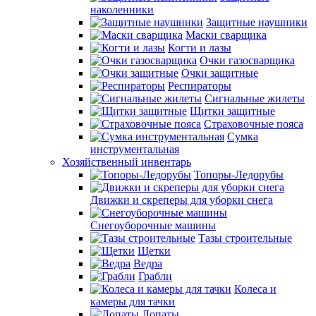
наколенники
Защитные наушники
Маски сварщика
Когти и лазы
Очки газосварщика
Очки защитные
Респираторы
Сигнальные жилеты
Щитки защитные
Страховочные пояса
Сумка
инструментальная
Хозяйственный инвентарь
Топоры-Ледорубы
Движки и скреперы для уборки снега
Снегоуборочные машины
Тазы строительные
Щетки
Ведра
Грабли
Колеса и
камеры для тачки
Лопаты