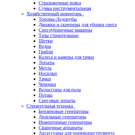
Страховочные пояса
Сумка инструментальная
Хозяйственный инвентарь
Топоры-Ледорубы
Движки и скреперы для уборки снега
Снегоуборочные машины
Тазы строительные
Щетки
Ведра
Грабли
Колеса и камеры для тачки
Лопаты
Метла
Носилки
Тачки
Черенки
Водосгоны для пола
Поташ
Снеговые лопаты
Строительная техника
Бензиновые генераторы
Дизельные генераторы
Инверторные генераторы
Сварочные аппараты
Аксессуары для пневмоинструмента