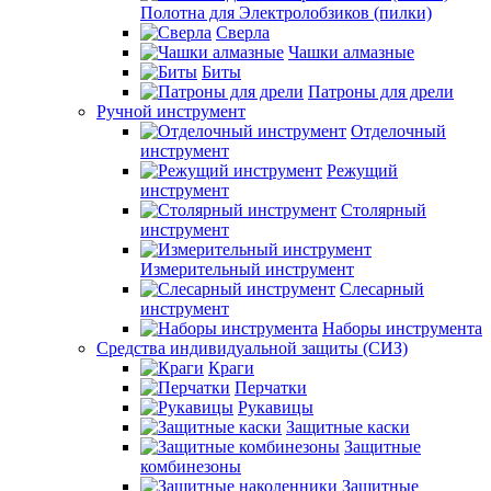
Полотна для Электролобзиков (пилки)
Сверла
Чашки алмазные
Биты
Патроны для дрели
Ручной инструмент
Отделочный
инструмент
Режущий
инструмент
Столярный
инструмент
Измерительный инструмент
Слесарный
инструмент
Наборы инструмента
Средства индивидуальной защиты (СИЗ)
Краги
Перчатки
Рукавицы
Защитные каски
Защитные
комбинезоны
Защитные