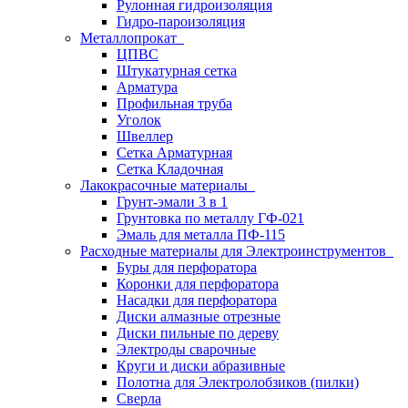
Рулонная гидроизоляция
Гидро-пароизоляция
Металлопрокат
ЦПВС
Штукатурная сетка
Арматура
Профильная труба
Уголок
Швеллер
Сетка Арматурная
Сетка Кладочная
Лакокрасочные материалы
Грунт-эмали 3 в 1
Грунтовка по металлу ГФ-021
Эмаль для металла ПФ-115
Расходные материалы для Электроинструментов
Буры для перфоратора
Коронки для перфоратора
Насадки для перфоратора
Диски алмазные отрезные
Диски пильные по дереву
Электроды сварочные
Круги и диски абразивные
Полотна для Электролобзиков (пилки)
Сверла