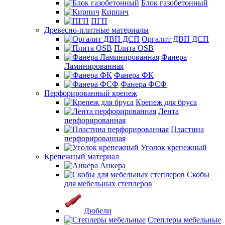
Блок газобетонный
Кирпич
ПГП
Древесно-плитные материалы
Оргалит ДВП ДСП
Плита OSB
Фанера
Ламинированная
Фанера ФК
Фанера ФСФ
Перфорированный крепеж
Крепеж для бруса
Лента
перфорированная
Пластина
перфорированная
Уголок крепежный
Крепежный материал
Анкера
Скобы
для мебельных степлеров
Дюбели
Степлеры мебельные