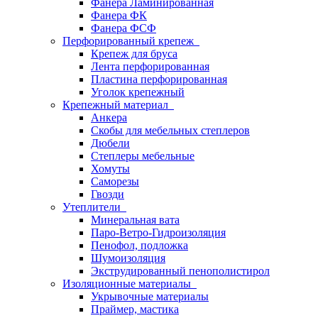
Фанера Ламинированная
Фанера ФК
Фанера ФСФ
Перфорированный крепеж
Крепеж для бруса
Лента перфорированная
Пластина перфорированная
Уголок крепежный
Крепежный материал
Анкера
Скобы для мебельных степлеров
Дюбели
Степлеры мебельные
Хомуты
Саморезы
Гвозди
Утеплители
Минеральная вата
Паро-Ветро-Гидроизоляция
Пенофол, подложка
Шумоизоляция
Экструдированный пенополистирол
Изоляционные материалы
Укрывочные материалы
Праймер, мастика