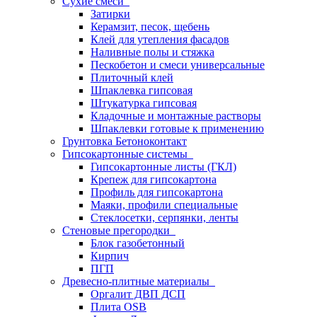
Сухие смеси
Затирки
Керамзит, песок, щебень
Клей для утепления фасадов
Наливные полы и стяжка
Пескобетон и смеси универсальные
Плиточный клей
Шпаклевка гипсовая
Штукатурка гипсовая
Кладочные и монтажные растворы
Шпаклевки готовые к применению
Грунтовка Бетоноконтакт
Гипсокартонные системы
Гипсокартонные листы (ГКЛ)
Крепеж для гипсокартона
Профиль для гипсокартона
Маяки, профили специальные
Стеклосетки, серпянки, ленты
Стеновые прегородки
Блок газобетонный
Кирпич
ПГП
Древесно-плитные материалы
Оргалит ДВП ДСП
Плита OSB