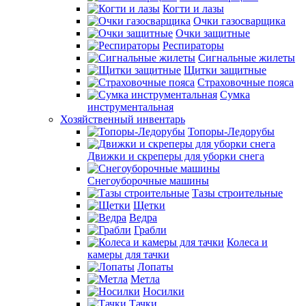
Когти и лазы
Очки газосварщика
Очки защитные
Респираторы
Сигнальные жилеты
Щитки защитные
Страховочные пояса
Сумка
инструментальная
Хозяйственный инвентарь
Топоры-Ледорубы
Движки и скреперы для уборки снега
Снегоуборочные машины
Тазы строительные
Щетки
Ведра
Грабли
Колеса и
камеры для тачки
Лопаты
Метла
Носилки
Тачки