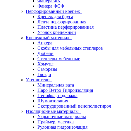
Фанера ФК
Фанера ФСФ
Перфорированный крепеж
Крепеж для бруса
Лента перфорированная
Пластина перфорированная
Уголок крепежный
Крепежный материал
Анкера
Скобы для мебельных степлеров
Дюбели
Степлеры мебельные
Хомуты
Саморезы
Гвозди
Утеплители
Минеральная вата
Паро-Ветро-Гидроизоляция
Пенофол, подложка
Шумоизоляция
Экструдированный пенополистирол
Изоляционные материалы
Укрывочные материалы
Праймер, мастика
Рулонная гидроизоляция