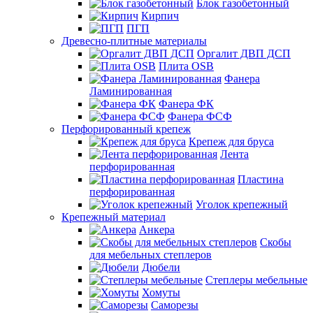
Блок газобетонный
Кирпич
ПГП
Древесно-плитные материалы
Оргалит ДВП ДСП
Плита OSB
Фанера
Ламинированная
Фанера ФК
Фанера ФСФ
Перфорированный крепеж
Крепеж для бруса
Лента
перфорированная
Пластина
перфорированная
Уголок крепежный
Крепежный материал
Анкера
Скобы
для мебельных степлеров
Дюбели
Степлеры мебельные
Хомуты
Саморезы