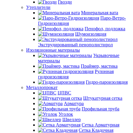
Гвозди
Утеплители
Минеральная вата
Паро-Ветро-
Гидроизоляция
Пенофол, подложка
Шумоизоляция
Экструдированный пенополистирол
Изоляционные материалы
Укрывочные
материалы
Праймер, мастика
Рулонная
гидроизоляция
Гидро-пароизоляция
Металлопрокат
ЦПВС
Штукатурная сетка
Арматура
Профильная труба
Уголок
Швеллер
Сетка Арматурная
Сетка Кладочная