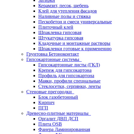
Затирки
Керамзит, песок, щебень
Клей для утепления фасадов
Наливные полы и стяжка
Пескобетон и смеси универсальные
Плиточный клей
Шпаклевка гипсовая
Штукатурка гипсовая
Кладочные и монтажные растворы
Шпаклевки готовые к применению
Грунтовка Бетоноконтакт
Гипсокартонные системы
Гипсокартонные листы (ГКЛ)
Крепеж для гипсокартона
Профиль для гипсокартона
Маяки, профили специальные
Стеклосетки, серпянки, ленты
Стеновые прегородки
Блок газобетонный
Кирпич
ПГП
Древесно-плитные материалы
Оргалит ДВП ДСП
Плита OSB
Фанера Ламинированная