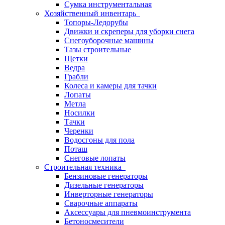
Сумка инструментальная
Хозяйственный инвентарь
Топоры-Ледорубы
Движки и скреперы для уборки снега
Снегоуборочные машины
Тазы строительные
Щетки
Ведра
Грабли
Колеса и камеры для тачки
Лопаты
Метла
Носилки
Тачки
Черенки
Водосгоны для пола
Поташ
Снеговые лопаты
Строительная техника
Бензиновые генераторы
Дизельные генераторы
Инверторные генераторы
Сварочные аппараты
Аксессуары для пневмоинструмента
Бетоносмесители