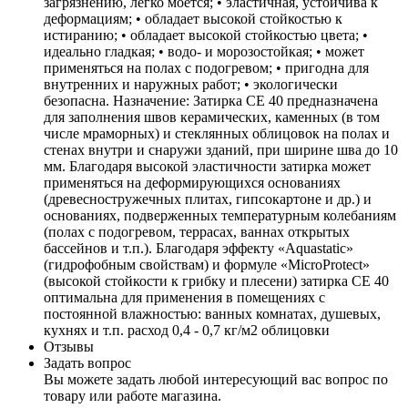
загрязнению, легко моется; • эластичная, устойчива к
деформациям; • обладает высокой стойкостью к
истиранию; • обладает высокой стойкостью цвета; •
идеально гладкая; • водо- и морозостойкая; • может
применяться на полах с подогревом; • пригодна для
внутренних и наружных работ; • экологически
безопасна. Назначение: Затирка CE 40 предназначена
для заполнения швов керамических, каменных (в том
числе мраморных) и стеклянных облицовок на полах и
стенах внутри и снаружи зданий, при ширине шва до 10
мм. Благодаря высокой эластичности затирка может
применяться на деформирующихся основаниях
(древесностружечных плитах, гипсокартоне и др.) и
основаниях, подверженных температурным колебаниям
(полах с подогревом, террасах, ваннах открытых
бассейнов и т.п.). Благодаря эффекту «Aquastatic»
(гидрофобным свойствам) и формуле «MicroProtect»
(высокой стойкости к грибку и плесени) затирка CE 40
оптимальна для применения в помещениях с
постоянной влажностью: ванных комнатах, душевых,
кухнях и т.п. расход 0,4 - 0,7 кг/м2 облицовки
Отзывы
Задать вопрос
Вы можете задать любой интересующий вас вопрос по
товару или работе магазина.