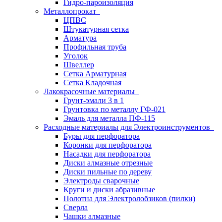
Гидро-пароизоляция
Металлопрокат
ЦПВС
Штукатурная сетка
Арматура
Профильная труба
Уголок
Швеллер
Сетка Арматурная
Сетка Кладочная
Лакокрасочные материалы
Грунт-эмали 3 в 1
Грунтовка по металлу ГФ-021
Эмаль для металла ПФ-115
Расходные материалы для Электроинструментов
Буры для перфоратора
Коронки для перфоратора
Насадки для перфоратора
Диски алмазные отрезные
Диски пильные по дереву
Электроды сварочные
Круги и диски абразивные
Полотна для Электролобзиков (пилки)
Сверла
Чашки алмазные