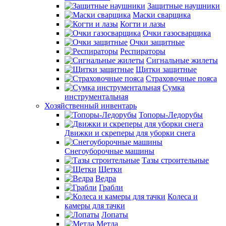
Защитные наушники
Маски сварщика
Когти и лазы
Очки газосварщика
Очки защитные
Респираторы
Сигнальные жилеты
Щитки защитные
Страховочные пояса
Сумка
инструментальная
Хозяйственный инвентарь
Топоры-Ледорубы
Движки и скреперы для уборки снега
Снегоуборочные машины
Тазы строительные
Щетки
Ведра
Грабли
Колеса и
камеры для тачки
Лопаты
Метла