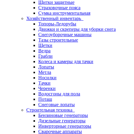
Щитки защитные
Страховочные пояса
Сумка инструментальная
Хозяйственный инвентарь
Топоры-Ледорубы
Движки и скреперы для уборки снега
Снегоуборочные машины
Тазы строительные
Щетки
Ведра
Грабли
Колеса и камеры для тачки
Лопаты
Метла
Носилки
Тачки
Черенки
Водосгоны для пола
Поташ
Снеговые лопаты
Строительная техника
Бензиновые генераторы
Дизельные генераторы
Инверторные генераторы
Сварочные аппараты