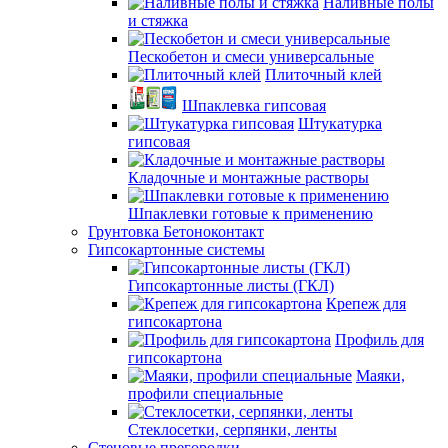
Наливные полы
и стяжка
Пескобетон и смеси универсальные
Плиточный клей
Шпаклевка гипсовая
Штукатурка
гипсовая
Кладочные и монтажные растворы
Шпаклевки готовые к применению
Грунтовка Бетоноконтакт
Гипсокартонные системы
Гипсокартонные листы (ГКЛ)
Крепеж для
гипсокартона
Профиль для
гипсокартона
Маяки,
профили специальные
Стеклосетки, серпянки, ленты
Стеновые прегородки