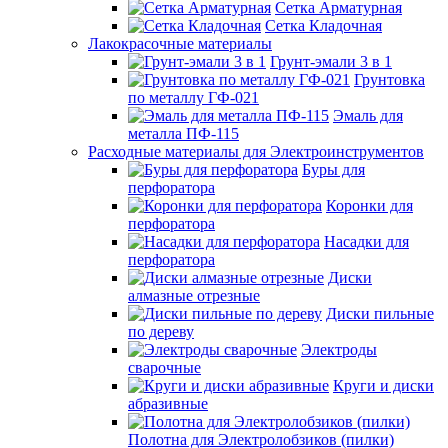
Сетка Арматурная
Сетка Кладочная
Лакокрасочные материалы
Грунт-эмали 3 в 1
Грунтовка
по металлу ГФ-021
Эмаль для
металла ПФ-115
Расходные материалы для Электроинструментов
Буры для
перфоратора
Коронки для
перфоратора
Насадки для
перфоратора
Диски
алмазные отрезные
Диски пильные
по дереву
Электроды
сварочные
Круги и диски
абразивные
Полотна для Электролобзиков (пилки)