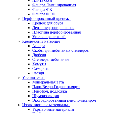
Плита OSB
Фанера Ламинированная
Фанера ФК
Фанера ФСФ
Перфорированный крепеж
Крепеж для бруса
Лента перфорированная
Пластина перфорированная
Уголок крепежный
Крепежный материал
Анкера
Скобы для мебельных степлеров
Дюбели
Степлеры мебельные
Хомуты
Саморезы
Гвозди
Утеплители
Минеральная вата
Паро-Ветро-Гидроизоляция
Пенофол, подложка
Шумоизоляция
Экструдированный пенополистирол
Изоляционные материалы
Укрывочные материалы