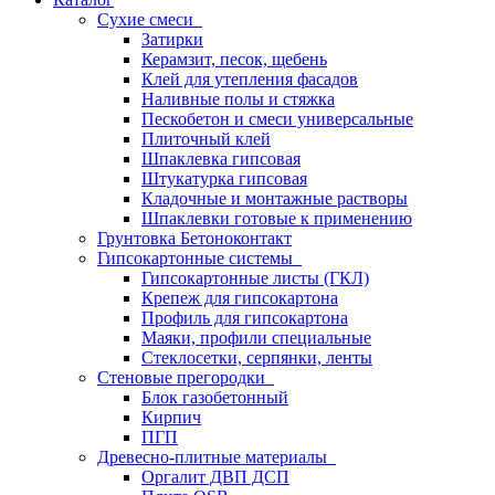
Сухие смеси
Затирки
Керамзит, песок, щебень
Клей для утепления фасадов
Наливные полы и стяжка
Пескобетон и смеси универсальные
Плиточный клей
Шпаклевка гипсовая
Штукатурка гипсовая
Кладочные и монтажные растворы
Шпаклевки готовые к применению
Грунтовка Бетоноконтакт
Гипсокартонные системы
Гипсокартонные листы (ГКЛ)
Крепеж для гипсокартона
Профиль для гипсокартона
Маяки, профили специальные
Стеклосетки, серпянки, ленты
Стеновые прегородки
Блок газобетонный
Кирпич
ПГП
Древесно-плитные материалы
Оргалит ДВП ДСП