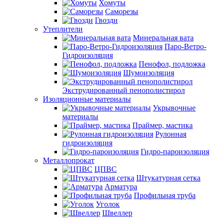
Хомуты
Саморезы
Гвозди
Утеплители
Минеральная вата
Паро-Ветро-
Гидроизоляция
Пенофол, подложка
Шумоизоляция
Экструдированный пенополистирол
Изоляционные материалы
Укрывочные
материалы
Праймер, мастика
Рулонная
гидроизоляция
Гидро-пароизоляция
Металлопрокат
ЦПВС
Штукатурная сетка
Арматура
Профильная труба
Уголок
Швеллер