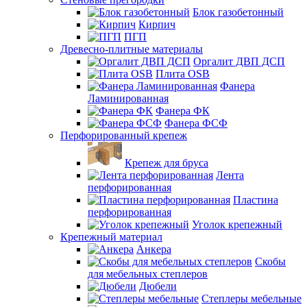
Блок газобетонный
Кирпич
ПГП
Древесно-плитные материалы
Оргалит ДВП ДСП
Плита OSB
Фанера
Ламинированная
Фанера ФК
Фанера ФСФ
Перфорированный крепеж
Крепеж для бруса
Лента
перфорированная
Пластина
перфорированная
Уголок крепежный
Крепежный материал
Анкера
Скобы
для мебельных степлеров
Дюбели
Степлеры мебельные