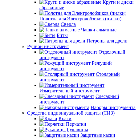
Круги и диски
абразивные
Полотна для Электролобзиков (пилки)
Сверла
Чашки алмазные
Биты
Патроны для дрели
Ручной инструмент
Отделочный
инструмент
Режущий
инструмент
Столярный
инструмент
Измерительный инструмент
Слесарный
инструмент
Наборы инструмента
Средства индивидуальной защиты (СИЗ)
Краги
Перчатки
Рукавицы
Защитные каски