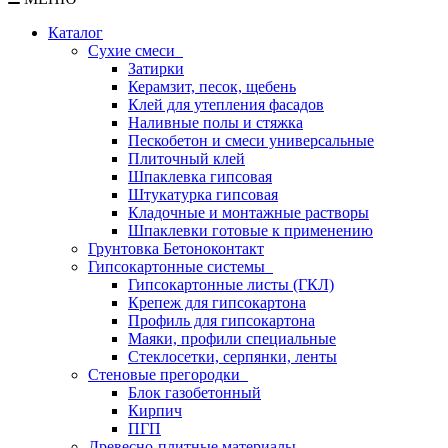
Каталог
Сухие смеси
Затирки
Керамзит, песок, щебень
Клей для утепления фасадов
Наливные полы и стяжка
Пескобетон и смеси универсальные
Плиточный клей
Шпаклевка гипсовая
Штукатурка гипсовая
Кладочные и монтажные растворы
Шпаклевки готовые к применению
Грунтовка Бетоноконтакт
Гипсокартонные системы
Гипсокартонные листы (ГКЛ)
Крепеж для гипсокартона
Профиль для гипсокартона
Маяки, профили специальные
Стеклосетки, серпянки, ленты
Стеновые прегородки
Блок газобетонный
Кирпич
ПГП
Древесно-плитные материалы