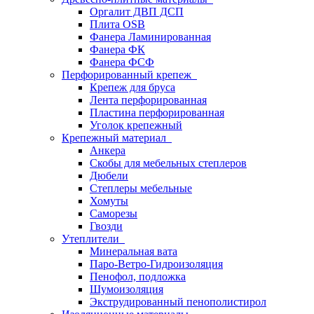
Оргалит ДВП ДСП
Плита OSB
Фанера Ламинированная
Фанера ФК
Фанера ФСФ
Перфорированный крепеж
Крепеж для бруса
Лента перфорированная
Пластина перфорированная
Уголок крепежный
Крепежный материал
Анкера
Скобы для мебельных степлеров
Дюбели
Степлеры мебельные
Хомуты
Саморезы
Гвозди
Утеплители
Минеральная вата
Паро-Ветро-Гидроизоляция
Пенофол, подложка
Шумоизоляция
Экструдированный пенополистирол