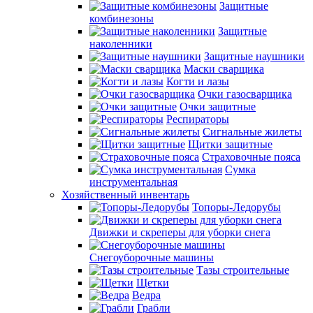
Защитные
комбинезоны
Защитные
наколенники
Защитные наушники
Маски сварщика
Когти и лазы
Очки газосварщика
Очки защитные
Респираторы
Сигнальные жилеты
Щитки защитные
Страховочные пояса
Сумка
инструментальная
Хозяйственный инвентарь
Топоры-Ледорубы
Движки и скреперы для уборки снега
Снегоуборочные машины
Тазы строительные
Щетки
Ведра
Грабли