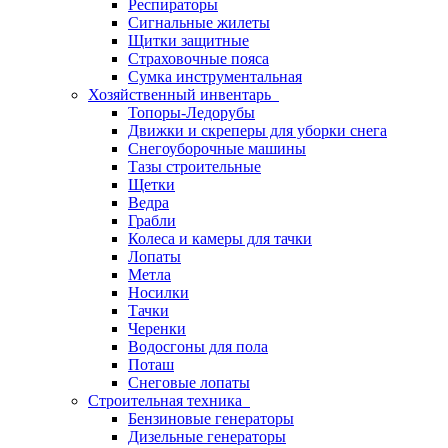
Респираторы
Сигнальные жилеты
Щитки защитные
Страховочные пояса
Сумка инструментальная
Хозяйственный инвентарь
Топоры-Ледорубы
Движки и скреперы для уборки снега
Снегоуборочные машины
Тазы строительные
Щетки
Ведра
Грабли
Колеса и камеры для тачки
Лопаты
Метла
Носилки
Тачки
Черенки
Водосгоны для пола
Поташ
Снеговые лопаты
Строительная техника
Бензиновые генераторы
Дизельные генераторы