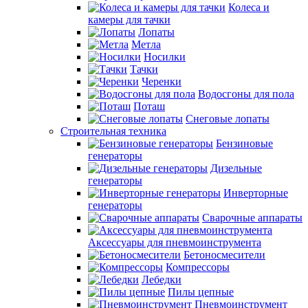
Колеса и
камеры для тачки
Лопаты
Метла
Носилки
Тачки
Черенки
Водосгоны для пола
Поташ
Снеговые лопаты
Строительная техника
Бензиновые
генераторы
Дизельные
генераторы
Инверторные
генераторы
Сварочные аппараты
Аксессуары для пневмоинструмента
Бетоносмесители
Компрессоры
Лебедки
Пилы цепные
Пневмоинструмент