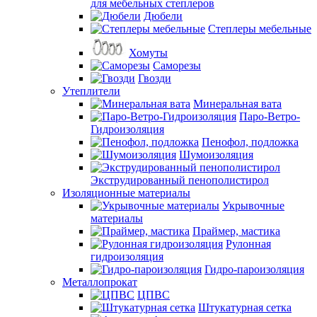
для мебельных степлеров
Дюбели
Степлеры мебельные
Хомуты
Саморезы
Гвозди
Утеплители
Минеральная вата
Паро-Ветро-
Гидроизоляция
Пенофол, подложка
Шумоизоляция
Экструдированный пенополистирол
Изоляционные материалы
Укрывочные
материалы
Праймер, мастика
Рулонная
гидроизоляция
Гидро-пароизоляция
Металлопрокат
ЦПВС
Штукатурная сетка