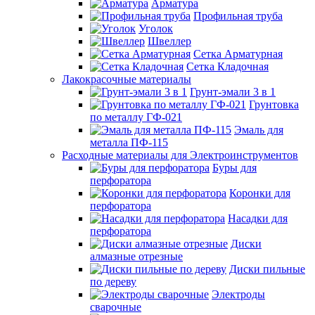
Арматура
Профильная труба
Уголок
Швеллер
Сетка Арматурная
Сетка Кладочная
Лакокрасочные материалы
Грунт-эмали 3 в 1
Грунтовка
по металлу ГФ-021
Эмаль для
металла ПФ-115
Расходные материалы для Электроинструментов
Буры для
перфоратора
Коронки для
перфоратора
Насадки для
перфоратора
Диски
алмазные отрезные
Диски пильные
по дереву
Электроды
сварочные