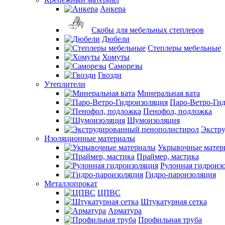
Анкера
Скобы для мебельных степлеров
Дюбели
Степлеры мебельные
Хомуты
Саморезы
Гвозди
Утеплители
Минеральная вата
Паро-Ветро-Ги
Пенофол, подложка
Шумоизоляция
Экстр
Изоляционные материалы
Укрывочные матер
Праймер, мастика
Рулонная гидроиз
Гидро-пароизоляция
Металлопрокат
ЦПВС
Штукатурная сетка
Арматура
Профильная труба