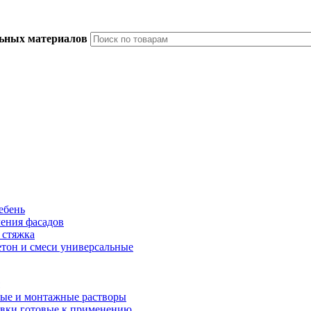
льных материалов
ебень
ления фасадов
 стяжка
тон и смеси универсальные
ые и монтажные растворы
вки готовые к применению