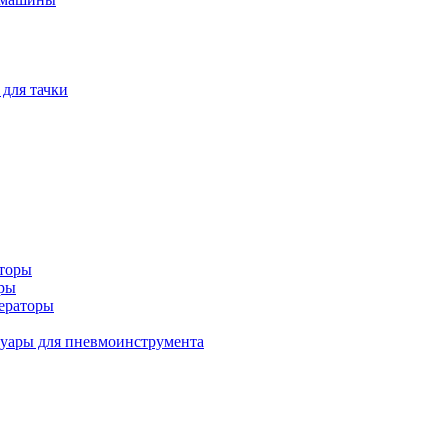
 для тачки
аторы
оры
ераторы
уары для пневмоинструмента