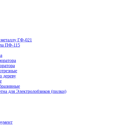
 металлу ГФ-021
лла ПФ-115
ра
форатора
оратора
отрезные
о дереву
е
абразивные
тна для Электролобзиков (пилки)
румент