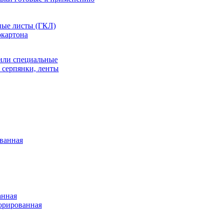
ные листы (ГКЛ)
окартона
или специальные
 серпянки, ленты
ванная
анная
орированная