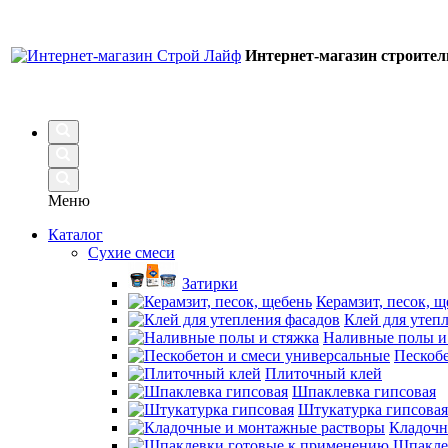
Интернет-магазин строите
Меню
Каталог
Сухие смеси
Затирки
Керамзит, песок, щ
Клей для утеп
Наливные полы и
Пескобе
Плиточный клей
Шпаклевка гипсовая
Штукатурка гипсовая
Кладочн
Шпакле