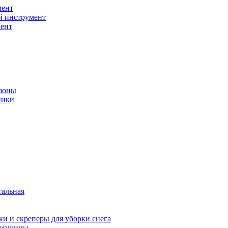
мент
й инструмент
ент
зоны
ники
тальная
и и скреперы для уборки снега
 машины