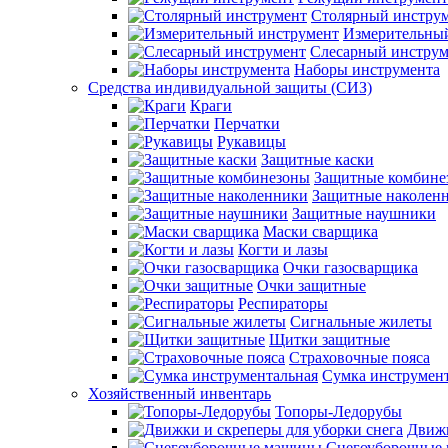
Столярный инстру
Измерительны
Слесарный инструм
Наборы инструмента
Средства индивидуальной защиты (СИЗ)
Краги
Перчатки
Рукавицы
Защитные каски
Защитные комбине
Защитные наколен
Защитные наушники
Маски сварщика
Когти и лазы
Очки газосварщика
Очки защитные
Респираторы
Сигнальные жилеты
Щитки защитные
Страховочные пояса
Сумка инструмен
Хозяйственный инвентарь
Топоры-Ледорубы
Движк
Снегоуборочные