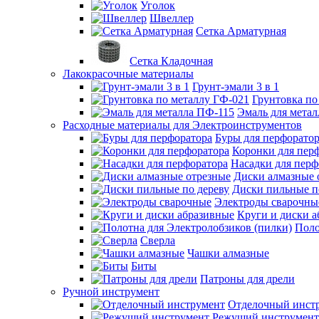
Уголок
Швеллер
Сетка Арматурная
Сетка Кладочная
Лакокрасочные материалы
Грунт-эмали 3 в 1
Грунтовка по
Эмаль для мета
Расходные материалы для Электроинструментов
Буры для перфорато
Коронки для пер
Насадки для перф
Диски алмазные 
Диски пильные п
Электроды сварочны
Круги и диски 
Поло
Сверла
Чашки алмазные
Биты
Патроны для дрели
Ручной инструмент
Отделочный инст
Режущий инструмент