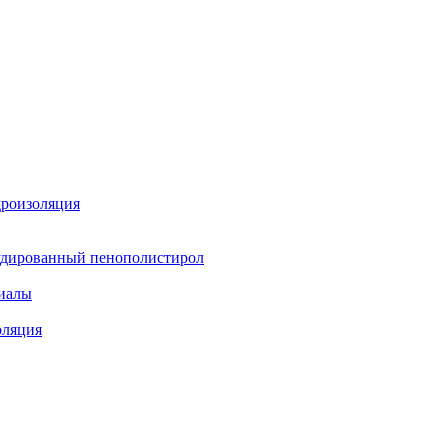
дроизоляция
удированный пенополистирол
иалы
оляция