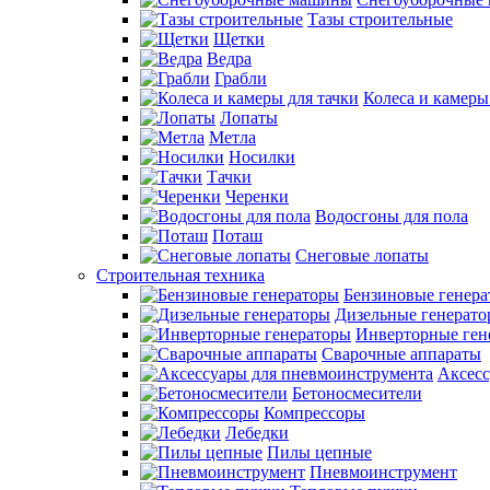
Тазы строительные
Щетки
Ведра
Грабли
Колеса и камеры
Лопаты
Метла
Носилки
Тачки
Черенки
Водосгоны для пола
Поташ
Снеговые лопаты
Строительная техника
Бензиновые генер
Дизельные генерат
Инверторные ген
Сварочные аппараты
Аксесс
Бетоносмесители
Компрессоры
Лебедки
Пилы цепные
Пневмоинструмент