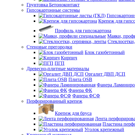
Грунтовка Бетоноконтакт
Гипсокартонные системы
Гипсокартон
Крепеж для гипс
Профиль для гипсокартона
Маяки, проф
Стеклосетки,
Стеновые прегородки
Блок газобетонный
Кирпич
ПГП
Древесно-плитные материалы
Оргалит ДВП ДСП
Плита OSB
Фанера Ламиниро
Фанера ФК
Фанера ФСФ
Перфорированный крепеж
Крепеж для бруса
Лента перфориров
Пластина перф
Уголок крепежный
Крепежный материал