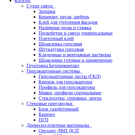
Каталог
Сухие смеси
Затирки
Керамзит, песок, щебень
Клей для утепления фасадов
Наливные полы и стяжка
Пескобетон и смеси универсальные
Плиточный клей
Шпаклевка гипсовая
Штукатурка гипсовая
Кладочные и монтажные растворы
Шпаклевки готовые к применению
Грунтовка Бетоноконтакт
Гипсокартонные системы
Гипсокартонные листы (ГКЛ)
Крепеж для гипсокартона
Профиль для гипсокартона
Маяки, профили специальные
Стеклосетки, серпянки, ленты
Стеновые прегородки
Блок газобетонный
Кирпич
ПГП
Древесно-плитные материалы
Оргалит ДВП ДСП