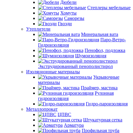
Дюбели
Степлеры мебельные
Хомуты
Саморезы
Гвозди
Утеплители
Минеральная вата
Паро-Ветро-
Гидроизоляция
Пенофол, подложка
Шумоизоляция
Экструдированный пенополистирол
Изоляционные материалы
Укрывочные
материалы
Праймер, мастика
Рулонная
гидроизоляция
Гидро-пароизоляция
Металлопрокат
ЦПВС
Штукатурная сетка
Арматура
Профильная труба