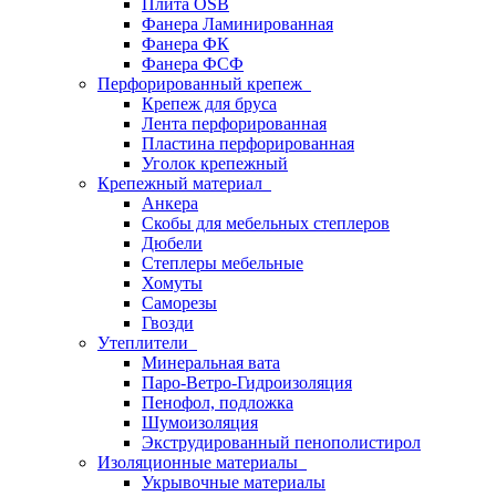
Плита OSB
Фанера Ламинированная
Фанера ФК
Фанера ФСФ
Перфорированный крепеж
Крепеж для бруса
Лента перфорированная
Пластина перфорированная
Уголок крепежный
Крепежный материал
Анкера
Скобы для мебельных степлеров
Дюбели
Степлеры мебельные
Хомуты
Саморезы
Гвозди
Утеплители
Минеральная вата
Паро-Ветро-Гидроизоляция
Пенофол, подложка
Шумоизоляция
Экструдированный пенополистирол
Изоляционные материалы
Укрывочные материалы