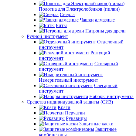
Полотна для Электролобзиков (пилки)
Сверла
Чашки алмазные
Биты
Патроны для дрели
Ручной инструмент
Отделочный
инструмент
Режущий
инструмент
Столярный
инструмент
Измерительный инструмент
Слесарный
инструмент
Наборы инструмента
Средства индивидуальной защиты (СИЗ)
Краги
Перчатки
Рукавицы
Защитные каски
Защитные
комбинезоны