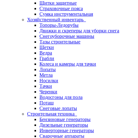
Щитки защитные
Страховочные пояса
Сумка инструментальная
Хозяйственный инвентарь
Топоры-Ледорубы
Движки и скреперы для уборки снега
Снегоуборочные машины
Тазы строительные
Щетки
Ведра
Грабли
Колеса и камеры для тачки
Лопаты
Метла
Носилки
Тачки
Черенки
Водосгоны для пола
Поташ
Снеговые лопаты
Строительная техника
Бензиновые генераторы
Дизельные генераторы
Инверторные генераторы
Сварочные аппараты