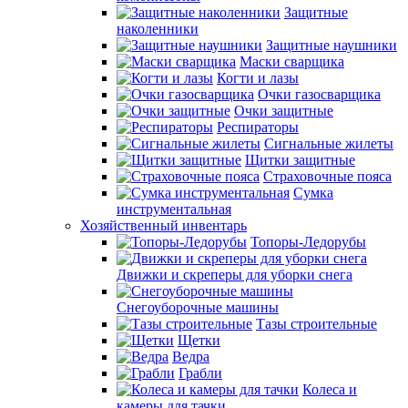
Защитные
наколенники
Защитные наушники
Маски сварщика
Когти и лазы
Очки газосварщика
Очки защитные
Респираторы
Сигнальные жилеты
Щитки защитные
Страховочные пояса
Сумка
инструментальная
Хозяйственный инвентарь
Топоры-Ледорубы
Движки и скреперы для уборки снега
Снегоуборочные машины
Тазы строительные
Щетки
Ведра
Грабли
Колеса и
камеры для тачки