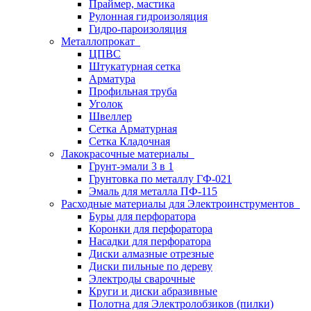
Праймер, мастика
Рулонная гидроизоляция
Гидро-пароизоляция
Металлопрокат
ЦПВС
Штукатурная сетка
Арматура
Профильная труба
Уголок
Швеллер
Сетка Арматурная
Сетка Кладочная
Лакокрасочные материалы
Грунт-эмали 3 в 1
Грунтовка по металлу ГФ-021
Эмаль для металла ПФ-115
Расходные материалы для Электроинструментов
Буры для перфоратора
Коронки для перфоратора
Насадки для перфоратора
Диски алмазные отрезные
Диски пильные по дереву
Электроды сварочные
Круги и диски абразивные
Полотна для Электролобзиков (пилки)