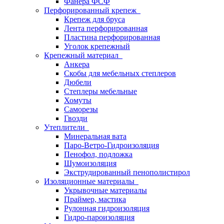
Фанера ФСФ
Перфорированный крепеж
Крепеж для бруса
Лента перфорированная
Пластина перфорированная
Уголок крепежный
Крепежный материал
Анкера
Скобы для мебельных степлеров
Дюбели
Степлеры мебельные
Хомуты
Саморезы
Гвозди
Утеплители
Минеральная вата
Паро-Ветро-Гидроизоляция
Пенофол, подложка
Шумоизоляция
Экструдированный пенополистирол
Изоляционные материалы
Укрывочные материалы
Праймер, мастика
Рулонная гидроизоляция
Гидро-пароизоляция