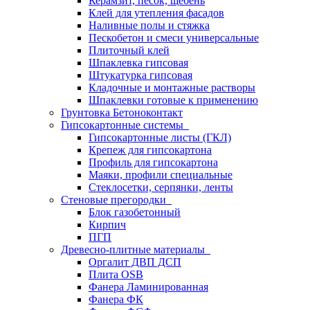
Керамзит, песок, щебень
Клей для утепления фасадов
Наливные полы и стяжка
Пескобетон и смеси универсальные
Плиточный клей
Шпаклевка гипсовая
Штукатурка гипсовая
Кладочные и монтажные растворы
Шпаклевки готовые к применению
Грунтовка Бетоноконтакт
Гипсокартонные системы
Гипсокартонные листы (ГКЛ)
Крепеж для гипсокартона
Профиль для гипсокартона
Маяки, профили специальные
Стеклосетки, серпянки, ленты
Стеновые прегородки
Блок газобетонный
Кирпич
ПГП
Древесно-плитные материалы
Оргалит ДВП ДСП
Плита OSB
Фанера Ламинированная
Фанера ФК