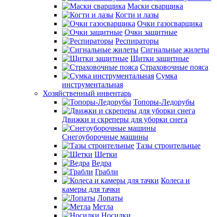
Маски сварщика
Когти и лазы
Очки газосварщика
Очки защитные
Респираторы
Сигнальные жилеты
Щитки защитные
Страховочные пояса
Сумка
инструментальная
Хозяйственный инвентарь
Топоры-Ледорубы
Движки и скреперы для уборки снега
Снегоуборочные машины
Тазы строительные
Щетки
Ведра
Грабли
Колеса и
камеры для тачки
Лопаты
Метла
Носилки