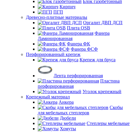
Блок газобетонный
Кирпич
ПГП
Древесно-плитные материалы
Оргалит ДВП ДСП
Плита OSB
Фанера
Ламинированная
Фанера ФК
Фанера ФСФ
Перфорированный крепеж
Крепеж для бруса
Лента перфорированная
Пластина
перфорированная
Уголок крепежный
Крепежный материал
Анкера
Скобы
для мебельных степлеров
Дюбели
Степлеры мебельные
Хомуты