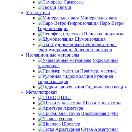
Саморезы
Гвозди
Утеплители
Минеральная вата
Паро-Ветро-
Гидроизоляция
Пенофол, подложка
Шумоизоляция
Экструдированный пенополистирол
Изоляционные материалы
Укрывочные
материалы
Праймер, мастика
Рулонная
гидроизоляция
Гидро-пароизоляция
Металлопрокат
ЦПВС
Штукатурная сетка
Арматура
Профильная труба
Уголок
Швеллер
Сетка Арматурная