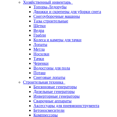
Хозяйственный инвентарь
Топоры-Ледорубы
Движки и скреперы для уборки снега
Снегоуборочные машины
Тазы строительные
Щетки
Ведра
Грабли
Колеса и камеры для тачки
Лопаты
Метла
Носилки
Тачки
Черенки
Водосгоны для пола
Поташ
Снеговые лопаты
Строительная техника
Бензиновые генераторы
Дизельные генераторы
Инверторные генераторы
Сварочные аппараты
Аксессуары для пневмоинструмента
Бетоносмесители
Компрессоры