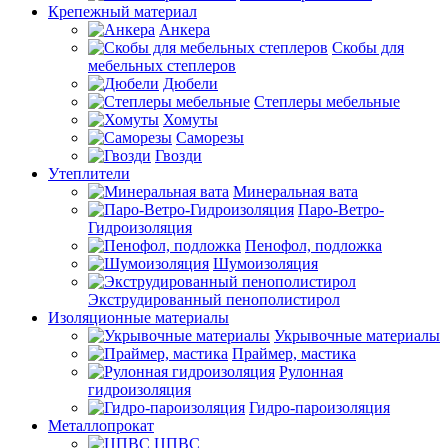
Крепежный материал
Анкера
Скобы для
мебельных степлеров
Дюбели
Степлеры мебельные
Хомуты
Саморезы
Гвозди
Утеплители
Минеральная вата
Паро-Ветро-
Гидроизоляция
Пенофол, подложка
Шумоизоляция
Экструдированный пенополистирол
Изоляционные материалы
Укрывочные материалы
Праймер, мастика
Рулонная
гидроизоляция
Гидро-пароизоляция
Металлопрокат
ЦПВС