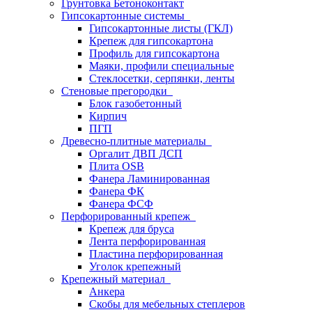
Грунтовка Бетоноконтакт
Гипсокартонные системы
Гипсокартонные листы (ГКЛ)
Крепеж для гипсокартона
Профиль для гипсокартона
Маяки, профили специальные
Стеклосетки, серпянки, ленты
Стеновые прегородки
Блок газобетонный
Кирпич
ПГП
Древесно-плитные материалы
Оргалит ДВП ДСП
Плита OSB
Фанера Ламинированная
Фанера ФК
Фанера ФСФ
Перфорированный крепеж
Крепеж для бруса
Лента перфорированная
Пластина перфорированная
Уголок крепежный
Крепежный материал
Анкера
Скобы для мебельных степлеров