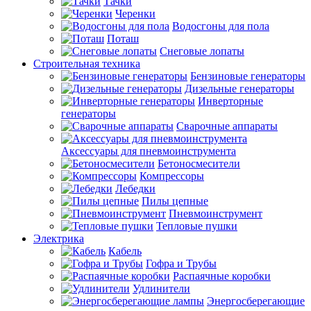
Тачки
Черенки
Водосгоны для пола
Поташ
Снеговые лопаты
Строительная техника
Бензиновые генераторы
Дизельные генераторы
Инверторные
генераторы
Сварочные аппараты
Аксессуары для пневмоинструмента
Бетоносмесители
Компрессоры
Лебедки
Пилы цепные
Пневмоинструмент
Тепловые пушки
Электрика
Кабель
Гофра и Трубы
Распаячные коробки
Удлинители
Энергосберегающие