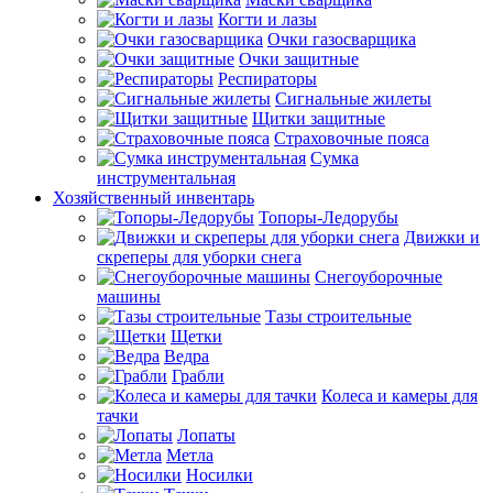
Когти и лазы
Очки газосварщика
Очки защитные
Респираторы
Сигнальные жилеты
Щитки защитные
Страховочные пояса
Сумка
инструментальная
Хозяйственный инвентарь
Топоры-Ледорубы
Движки и
скреперы для уборки снега
Снегоуборочные
машины
Тазы строительные
Щетки
Ведра
Грабли
Колеса и камеры для
тачки
Лопаты
Метла
Носилки