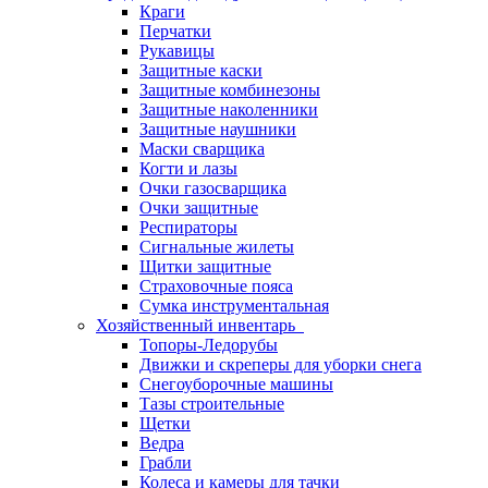
Краги
Перчатки
Рукавицы
Защитные каски
Защитные комбинезоны
Защитные наколенники
Защитные наушники
Маски сварщика
Когти и лазы
Очки газосварщика
Очки защитные
Респираторы
Сигнальные жилеты
Щитки защитные
Страховочные пояса
Сумка инструментальная
Хозяйственный инвентарь
Топоры-Ледорубы
Движки и скреперы для уборки снега
Снегоуборочные машины
Тазы строительные
Щетки
Ведра
Грабли
Колеса и камеры для тачки