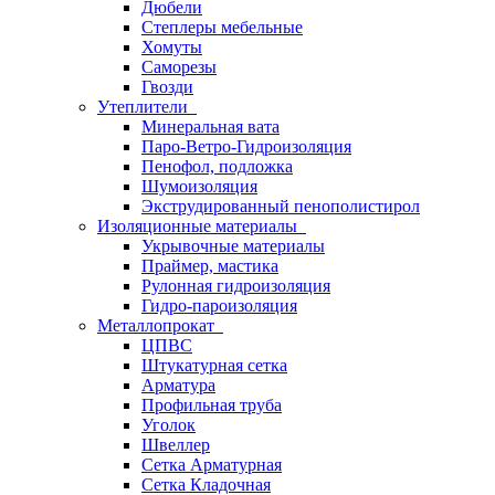
Дюбели
Степлеры мебельные
Хомуты
Саморезы
Гвозди
Утеплители
Минеральная вата
Паро-Ветро-Гидроизоляция
Пенофол, подложка
Шумоизоляция
Экструдированный пенополистирол
Изоляционные материалы
Укрывочные материалы
Праймер, мастика
Рулонная гидроизоляция
Гидро-пароизоляция
Металлопрокат
ЦПВС
Штукатурная сетка
Арматура
Профильная труба
Уголок
Швеллер
Сетка Арматурная
Сетка Кладочная