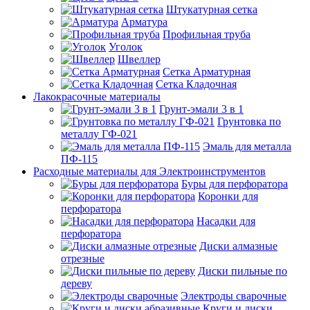
Штукатурная сетка
Арматура
Профильная труба
Уголок
Швеллер
Сетка Арматурная
Сетка Кладочная
Лакокрасочные материалы
Грунт-эмали 3 в 1
Грунтовка по
металлу ГФ-021
Эмаль для металла
ПФ-115
Расходные материалы для Электроинструментов
Буры для перфоратора
Коронки для
перфоратора
Насадки для
перфоратора
Диски алмазные
отрезные
Диски пильные по
дереву
Электроды сварочные
Круги и диски