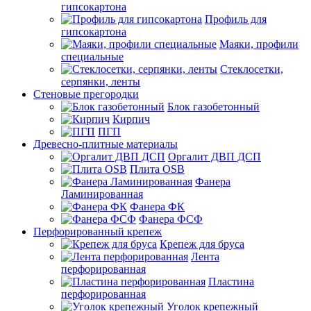
гипсокартона
Профиль для
гипсокартона
Маяки, профили
специальные
Стеклосетки,
серпянки, ленты
Стеновые прегородки
Блок газобетонный
Кирпич
ПГП
Древесно-плитные материалы
Оргалит ДВП ДСП
Плита OSB
Фанера
Ламинированная
Фанера ФК
Фанера ФСФ
Перфорированный крепеж
Крепеж для бруса
Лента
перфорированная
Пластина
перфорированная
Уголок крепежный