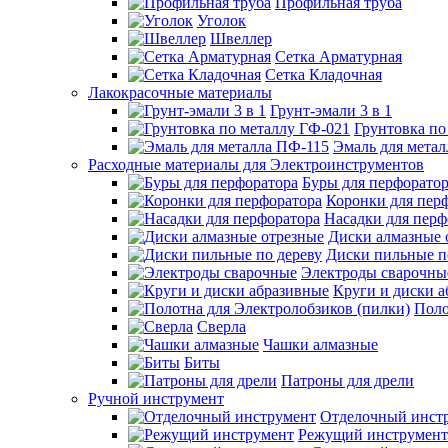
Профильная труба
Уголок
Швеллер
Сетка Арматурная
Сетка Кладочная
Лакокрасочные материалы
Грунт-эмали 3 в 1
Грунтовка по
Эмаль для мета
Расходные материалы для Электроинструментов
Буры для перфорато
Коронки для пер
Насадки для перф
Диски алмазные 
Диски пильные п
Электроды сварочны
Круги и диски 
Поло
Сверла
Чашки алмазные
Биты
Патроны для дрели
Ручной инструмент
Отделочный инст
Режущий инструмент