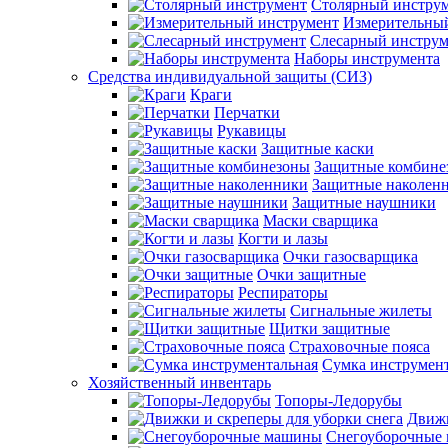
Столярный инстру
Измерительны
Слесарный инструм
Наборы инструмента
Средства индивидуальной защиты (СИЗ)
Краги
Перчатки
Рукавицы
Защитные каски
Защитные комбине
Защитные наколен
Защитные наушники
Маски сварщика
Когти и лазы
Очки газосварщика
Очки защитные
Респираторы
Сигнальные жилеты
Щитки защитные
Страховочные пояса
Сумка инструмен
Хозяйственный инвентарь
Топоры-Ледорубы
Движк
Снегоуборочные