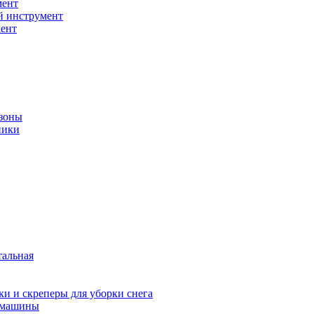
мент
й инструмент
ент
зоны
ники
тальная
и и скреперы для уборки снега
 машины