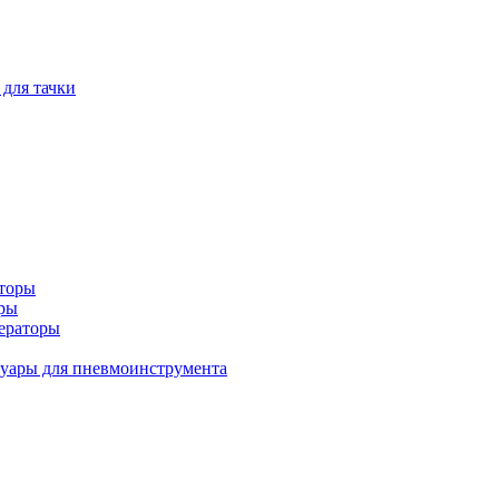
 для тачки
аторы
оры
ераторы
уары для пневмоинструмента