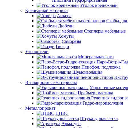
Пластина перфорированная
Уголок крепежный
Крепежный материал
Анкера
Скобы для
Дюбели
Степлеры мебельные
Хомуты
Саморезы
Гвозди
Утеплители
Минеральная вата
Паро-Ветро-Ги
Пенофол, подложка
Шумоизоляция
Экстр
Изоляционные материалы
Укрывочные матер
Праймер, мастика
Рулонная гидроиз
Гидро-пароизоляция
Металлопрокат
ЦПВС
Штукатурная сетка
Арматура