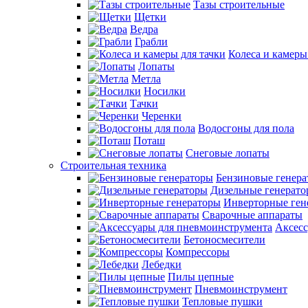
Тазы строительные
Щетки
Ведра
Грабли
Колеса и камеры
Лопаты
Метла
Носилки
Тачки
Черенки
Водосгоны для пола
Поташ
Снеговые лопаты
Строительная техника
Бензиновые генер
Дизельные генерат
Инверторные ген
Сварочные аппараты
Аксесс
Бетоносмесители
Компрессоры
Лебедки
Пилы цепные
Пневмоинструмент
Тепловые пушки