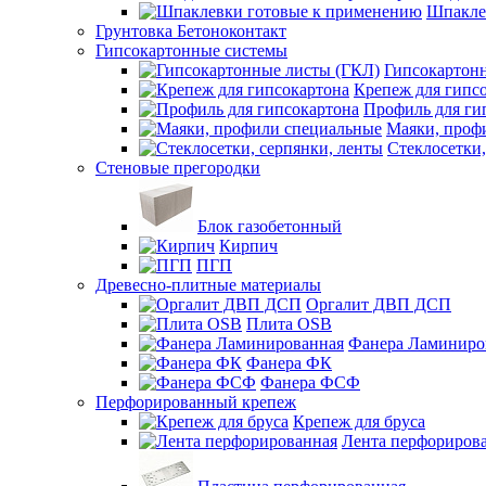
Шпакле
Грунтовка Бетоноконтакт
Гипсокартонные системы
Гипсокартон
Крепеж для гипс
Профиль для ги
Маяки, проф
Стеклосетки,
Стеновые прегородки
Блок газобетонный
Кирпич
ПГП
Древесно-плитные материалы
Оргалит ДВП ДСП
Плита OSB
Фанера Ламиниро
Фанера ФК
Фанера ФСФ
Перфорированный крепеж
Крепеж для бруса
Лента перфориров