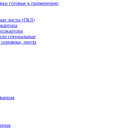
вки готовые к применению
ные листы (ГКЛ)
окартона
псокартона
или специальные
 серпянки, ленты
ванная
анная