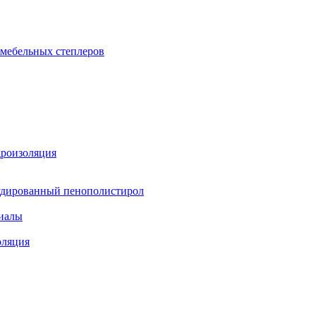
 мебельных степлеров
дроизоляция
удированный пенополистирол
иалы
оляция