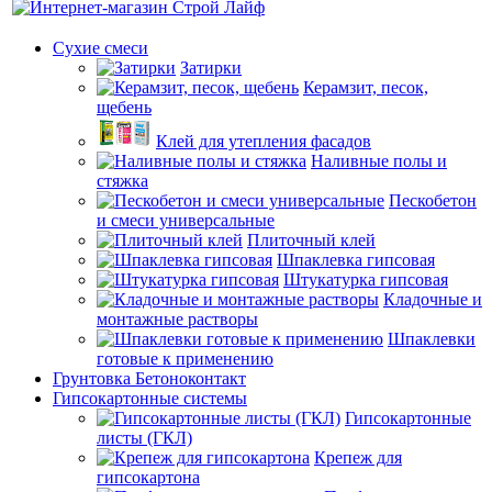
Сухие смеси
Затирки
Керамзит, песок,
щебень
Клей для утепления фасадов
Наливные полы и
стяжка
Пескобетон
и смеси универсальные
Плиточный клей
Шпаклевка гипсовая
Штукатурка гипсовая
Кладочные и
монтажные растворы
Шпаклевки
готовые к применению
Грунтовка Бетоноконтакт
Гипсокартонные системы
Гипсокартонные
листы (ГКЛ)
Крепеж для
гипсокартона