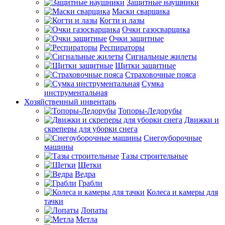
Защитные наушники
Маски сварщика
Когти и лазы
Очки газосварщика
Очки защитные
Респираторы
Сигнальные жилеты
Щитки защитные
Страховочные пояса
Сумка
инструментальная
Хозяйственный инвентарь
Топоры-Ледорубы
Движки и
скреперы для уборки снега
Снегоуборочные
машины
Тазы строительные
Щетки
Ведра
Грабли
Колеса и камеры для
тачки
Лопаты
Метла