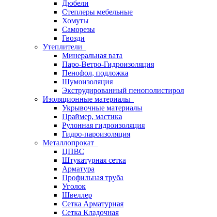
Дюбели
Степлеры мебельные
Хомуты
Саморезы
Гвозди
Утеплители
Минеральная вата
Паро-Ветро-Гидроизоляция
Пенофол, подложка
Шумоизоляция
Экструдированный пенополистирол
Изоляционные материалы
Укрывочные материалы
Праймер, мастика
Рулонная гидроизоляция
Гидро-пароизоляция
Металлопрокат
ЦПВС
Штукатурная сетка
Арматура
Профильная труба
Уголок
Швеллер
Сетка Арматурная
Сетка Кладочная