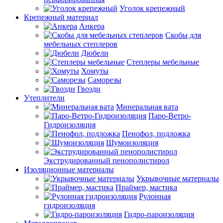
Уголок крепежный
Крепежный материал
Анкера
Скобы для
мебельных степлеров
Дюбели
Степлеры мебельные
Хомуты
Саморезы
Гвозди
Утеплители
Минеральная вата
Паро-Ветро-
Гидроизоляция
Пенофол, подложка
Шумоизоляция
Экструдированный пенополистирол
Изоляционные материалы
Укрывочные материалы
Праймер, мастика
Рулонная
гидроизоляция
Гидро-пароизоляция