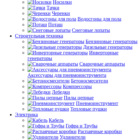
Носилки
Тачки
Черенки
Водосгоны для пола
Поташ
Снеговые лопаты
Строительная техника
Бензиновые генераторы
Дизельные генераторы
Инверторные
генераторы
Сварочные аппараты
Аксессуары для пневмоинструмента
Бетоносмесители
Компрессоры
Лебедки
Пилы цепные
Пневмоинструмент
Тепловые пушки
Электрика
Кабель
Гофра и Трубы
Распаячные коробки
Удлинители