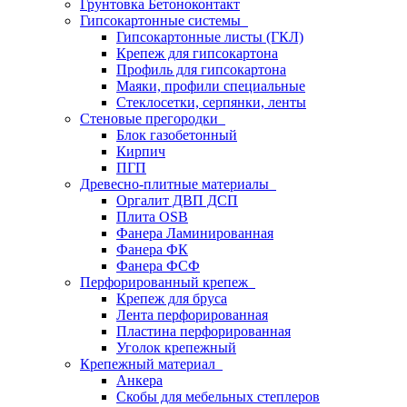
Грунтовка Бетоноконтакт
Гипсокартонные системы
Гипсокартонные листы (ГКЛ)
Крепеж для гипсокартона
Профиль для гипсокартона
Маяки, профили специальные
Стеклосетки, серпянки, ленты
Стеновые прегородки
Блок газобетонный
Кирпич
ПГП
Древесно-плитные материалы
Оргалит ДВП ДСП
Плита OSB
Фанера Ламинированная
Фанера ФК
Фанера ФСФ
Перфорированный крепеж
Крепеж для бруса
Лента перфорированная
Пластина перфорированная
Уголок крепежный
Крепежный материал
Анкера
Скобы для мебельных степлеров