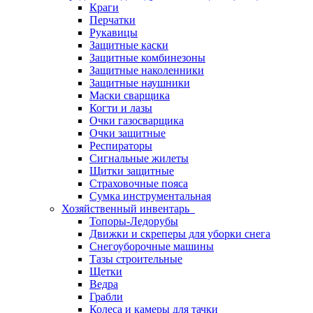
Краги
Перчатки
Рукавицы
Защитные каски
Защитные комбинезоны
Защитные наколенники
Защитные наушники
Маски сварщика
Когти и лазы
Очки газосварщика
Очки защитные
Респираторы
Сигнальные жилеты
Щитки защитные
Страховочные пояса
Сумка инструментальная
Хозяйственный инвентарь
Топоры-Ледорубы
Движки и скреперы для уборки снега
Снегоуборочные машины
Тазы строительные
Щетки
Ведра
Грабли
Колеса и камеры для тачки