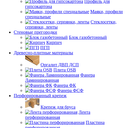
Профиль для
гипсокартона
Маяки, профили
специальные
Стеклосетки,
серпянки, ленты
Стеновые прегородки
Блок газобетонный
Кирпич
ПГП
Древесно-плитные материалы
Оргалит ДВП ДСП
Плита OSB
Фанера
Ламинированная
Фанера ФК
Фанера ФСФ
Перфорированный крепеж
Крепеж для бруса
Лента
перфорированная
Пластина
перфорированная