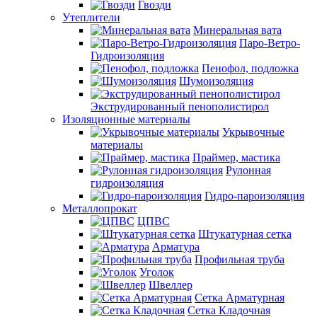
Гвозди
Утеплители
Минеральная вата
Паро-Ветро-
Гидроизоляция
Пенофол, подложка
Шумоизоляция
Экструдированный пенополистирол
Изоляционные материалы
Укрывочные
материалы
Праймер, мастика
Рулонная
гидроизоляция
Гидро-пароизоляция
Металлопрокат
ЦПВС
Штукатурная сетка
Арматура
Профильная труба
Уголок
Швеллер
Сетка Арматурная
Сетка Кладочная