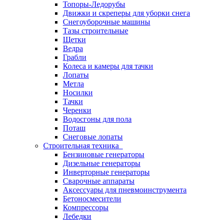
Топоры-Ледорубы
Движки и скреперы для уборки снега
Снегоуборочные машины
Тазы строительные
Щетки
Ведра
Грабли
Колеса и камеры для тачки
Лопаты
Метла
Носилки
Тачки
Черенки
Водосгоны для пола
Поташ
Снеговые лопаты
Строительная техника
Бензиновые генераторы
Дизельные генераторы
Инверторные генераторы
Сварочные аппараты
Аксессуары для пневмоинструмента
Бетоносмесители
Компрессоры
Лебедки