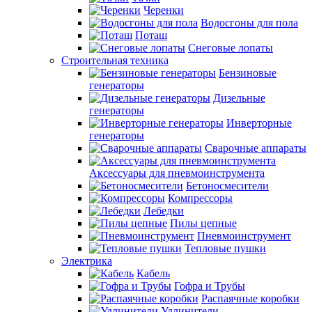
Черенки
Водосгоны для пола
Поташ
Снеговые лопаты
Строительная техника
Бензиновые
генераторы
Дизельные
генераторы
Инверторные
генераторы
Сварочные аппараты
Аксессуары для пневмоинструмента
Бетоносмесители
Компрессоры
Лебедки
Пилы цепные
Пневмоинструмент
Тепловые пушки
Электрика
Кабель
Гофра и Трубы
Распаячные коробки
Удлинители