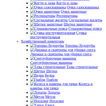
Когти и лазы
Очки газосварщика
Очки защитные
Респираторы
Сигнальные жилеты
Щитки защитные
Страховочные пояса
Сумка
инструментальная
Хозяйственный инвентарь
Топоры-Ледорубы
Движки и скреперы для уборки снега
Снегоуборочные машины
Тазы строительные
Щетки
Ведра
Грабли
Колеса и
камеры для тачки
Лопаты
Метла
Носилки
Тачки