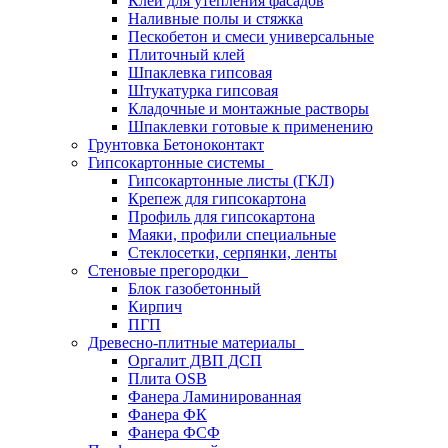
Клей для утепления фасадов
Наливные полы и стяжка
Пескобетон и смеси универсальные
Плиточный клей
Шпаклевка гипсовая
Штукатурка гипсовая
Кладочные и монтажные растворы
Шпаклевки готовые к применению
Грунтовка Бетоноконтакт
Гипсокартонные системы
Гипсокартонные листы (ГКЛ)
Крепеж для гипсокартона
Профиль для гипсокартона
Маяки, профили специальные
Стеклосетки, серпянки, ленты
Стеновые прегородки
Блок газобетонный
Кирпич
ПГП
Древесно-плитные материалы
Оргалит ДВП ДСП
Плита OSB
Фанера Ламинированная
Фанера ФК
Фанера ФСФ