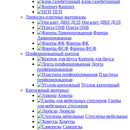
Блок газобетонный
Кирпич
ПГП
Древесно-плитные материалы
Оргалит ДВП ДСП
Плита OSB
Фанера
Ламинированная
Фанера ФК
Фанера ФСФ
Перфорированный крепеж
Крепеж для бруса
Лента
перфорированная
Пластина
перфорированная
Уголок крепежный
Крепежный материал
Анкера
Скобы
для мебельных степлеров
Дюбели
Степлеры мебельные
Хомуты
Саморезы