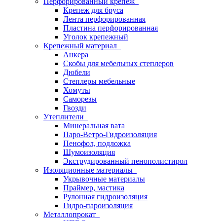
Перфорированный крепеж
Крепеж для бруса
Лента перфорированная
Пластина перфорированная
Уголок крепежный
Крепежный материал
Анкера
Скобы для мебельных степлеров
Дюбели
Степлеры мебельные
Хомуты
Саморезы
Гвозди
Утеплители
Минеральная вата
Паро-Ветро-Гидроизоляция
Пенофол, подложка
Шумоизоляция
Экструдированный пенополистирол
Изоляционные материалы
Укрывочные материалы
Праймер, мастика
Рулонная гидроизоляция
Гидро-пароизоляция
Металлопрокат