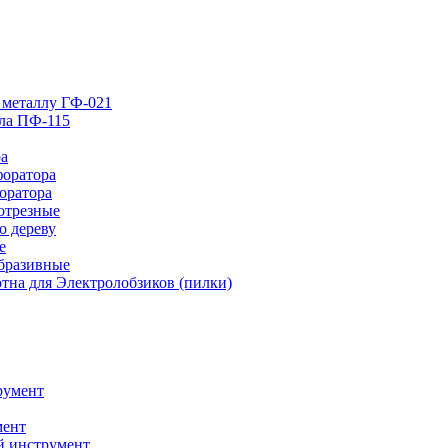
 металлу ГФ-021
лла ПФ-115
ра
форатора
оратора
отрезные
о дереву
е
абразивные
тна для Электролобзиков (пилки)
румент
мент
й инструмент