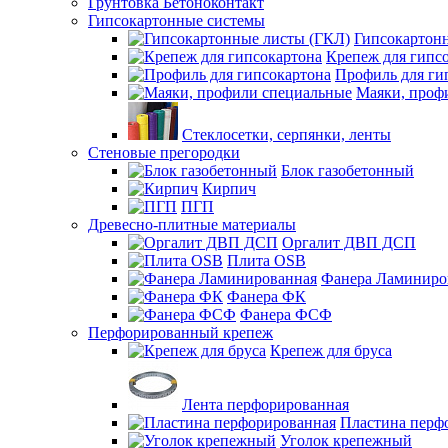
Грунтовка Бетоноконтакт
Гипсокартонные системы
Гипсокартон
Крепеж для гипс
Профиль для ги
Маяки, проф
Стеклосетки, серпянки, ленты
Стеновые прегородки
Блок газобетонный
Кирпич
ПГП
Древесно-плитные материалы
Оргалит ДВП ДСП
Плита OSB
Фанера Ламиниро
Фанера ФК
Фанера ФСФ
Перфорированный крепеж
Крепеж для бруса
Лента перфорированная
Пластина перф
Уголок крепежный