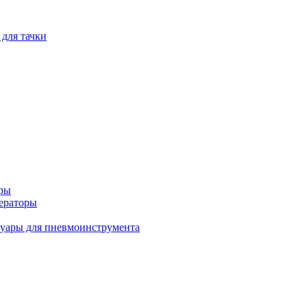
 для тачки
оры
ераторы
уары для пневмоинструмента