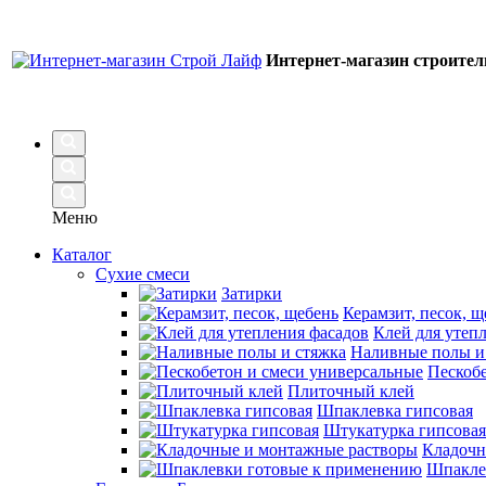
Интернет-магазин строите
Меню
Каталог
Сухие смеси
Затирки
Керамзит, песок, щ
Клей для утеп
Наливные полы и
Пескобе
Плиточный клей
Шпаклевка гипсовая
Штукатурка гипсовая
Кладочн
Шпакле