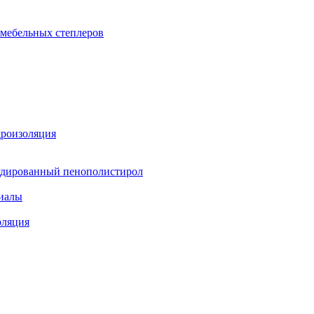
 мебельных степлеров
дроизоляция
удированный пенополистирол
иалы
оляция