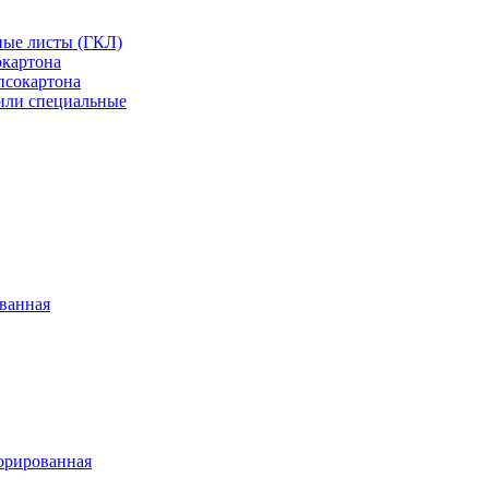
ные листы (ГКЛ)
окартона
псокартона
или специальные
ванная
орированная