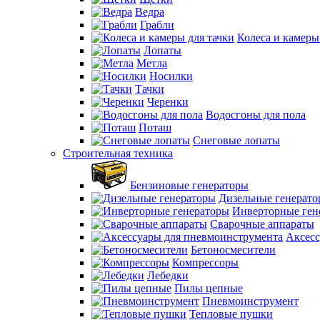
Ведра
Грабли
Колеса и камеры
Лопаты
Метла
Носилки
Тачки
Черенки
Водосгоны для пола
Поташ
Снеговые лопаты
Строительная техника
Бензиновые генераторы
Дизельные генерат
Инверторные ген
Сварочные аппараты
Аксесс
Бетоносмесители
Компрессоры
Лебедки
Пилы цепные
Пневмоинструмент
Тепловые пушки