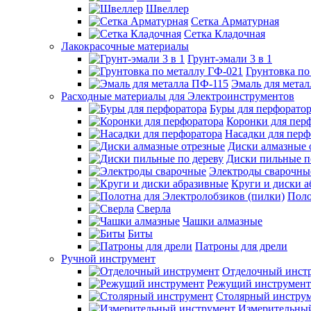
Швеллер
Сетка Арматурная
Сетка Кладочная
Лакокрасочные материалы
Грунт-эмали 3 в 1
Грунтовка по
Эмаль для мета
Расходные материалы для Электроинструментов
Буры для перфорато
Коронки для пер
Насадки для перф
Диски алмазные 
Диски пильные п
Электроды сварочны
Круги и диски 
Поло
Сверла
Чашки алмазные
Биты
Патроны для дрели
Ручной инструмент
Отделочный инст
Режущий инструмент
Столярный инстру
Измерительны