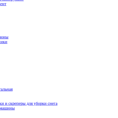
ент
зоны
ники
тальная
и и скреперы для уборки снега
 машины