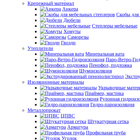
Крепежный материал
Анкера
Скобы для
Дюбели
Степлеры мебельные
Хомуты
Саморезы
Гвозди
Утеплители
Минеральная вата
Паро-Ветро-Ги
Пенофол, подложка
Шумоизоляция
Экстр
Изоляционные материалы
Укрывочные матер
Праймер, мастика
Рулонная гидроиз
Гидро-пароизоляция
Металлопрокат
ЦПВС
Штукатурная сетка
Арматура
Профильная труба
Уголок