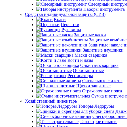
Слесарный инструм
Наборы инструмента
Средства индивидуальной защиты (СИЗ)
Краги
Перчатки
Рукавицы
Защитные каски
Защитные комбине
Защитные наколен
Защитные наушники
Маски сварщика
Когти и лазы
Очки газосварщика
Очки защитные
Респираторы
Сигнальные жилеты
Щитки защитные
Страховочные пояса
Сумка инструмен
Хозяйственный инвентарь
Топоры-Ледорубы
Движк
Снегоуборочные
Тазы строительные
Щетки